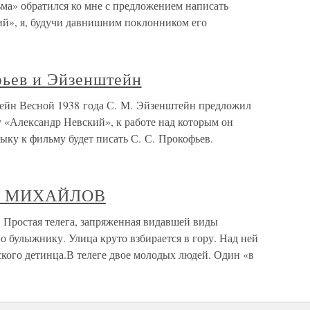
а» обратился ко мне с предложением написать
й», я, будучи давнишним поклонником его
ьев и Эйзенштейн
ейн Весной 1938 года С. М. Эйзенштейн предложил
 «Александр Невский», к работе над которым он
зыку к фильму будет писать С. С. Прокофьев.
ИЛ МИХАЙЛОВ
стая телега, запряженная видавшей виды
о булыжнику. Улица круто взбирается в гору. Над ней
кого детинца.В телеге двое молодых людей. Один «в