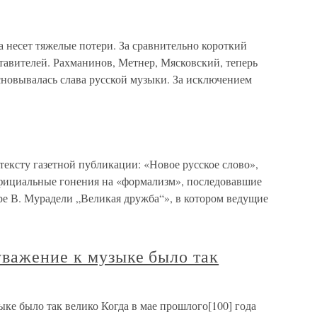
сет тяжелые потери. За сравнительно короткий
тавителей. Рахманинов, Метнер, Мясковский, теперь
сновывалась слава русской музыки. За исключением
сту газетной публикации: «Новое русское слово»,
 официальные гонения на «формализм», последовавшие
е В. Мурадели „Великая дружба“», в котором ведущие
уважение к музыке было так
ке было так велико Когда в мае прошлого[100] года