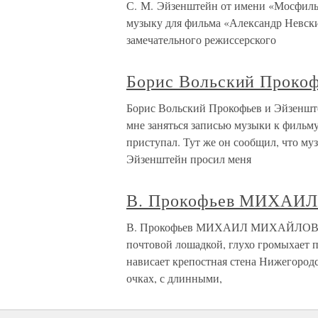
С. М. Эйзенштейн от имени «Мосфильм
музыку для фильма «Александр Невски
замечательного режиссерского
Борис Вольский Прокоф
Борис Вольский Прокофьев и Эйзеншт
мне заняться записью музыки к фильму
приступал. Тут же он сообщил, что му
Эйзенштейн просил меня
В. Прокофьев МИХА
В. Прокофьев МИХАИЛ МИХАЙЛОВ Про
почтовой лошадкой, глухо громыхает п
нависает крепостная стена Нижегородс
очках, с длинными,