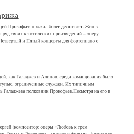
арижа
цей Прокофьев прожил более десяти лет. Жил в
 ряд своих классических произведений – оперу
 Четвертый и Пятый концерты для фортепиано с
, как Галаджев и Алипов, среди командования было
 тупые, ограниченные служаки. Их типичным
ль Галаджева полковник Прокофьев.Несмотря на его в
й (композитор: оперы «Любовь к трем
лет «Ромео и Джульетта», музыка к фильму «Александр