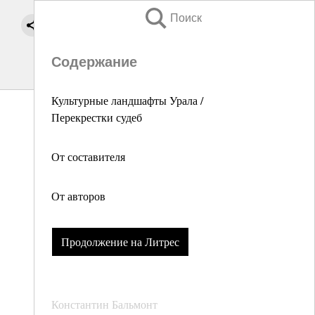
Поиск
Содержание
Культурные ландшафты Урала /
Перекрестки судеб
От составителя
От авторов
Продолжение на Литрес
Константин Бальмонт