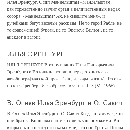
Илья Эренбург. Осип Мандельштам «Мандельштам» —
как торжественно звучит орган в величественных нефах
собора. «Мандельштам? Ах, не смешите меня», и
ручейками бегут веселые рассказы. Не то герой Рабле, не
то современный бурсак, не то Франсуа Вильон, не то
анекдот в вагоне.
ИЛЬЯ ЭРЕНБУРГ
ИЛЬЯ ЭРЕНБУРГ Воспоминания Ильи Григорьевича
Эренбурга о Волошине вошли в первую книгу его
автобиографической прозы "Люди, годы, жизнь". Текст -
по кн.: Эренбург И. Собр. соч. в 9-ти т. Т. 8 (М., 1966).
В. Огнев Илья Эренбург и О. Савич
В. Огнев Илья Эренбург и О. Савич Когда-то я думал, что
они братья. Во-первых, они казались мне похожими. Во-
вторых, кто-то когда-то сказал мне, что они братья. Потом