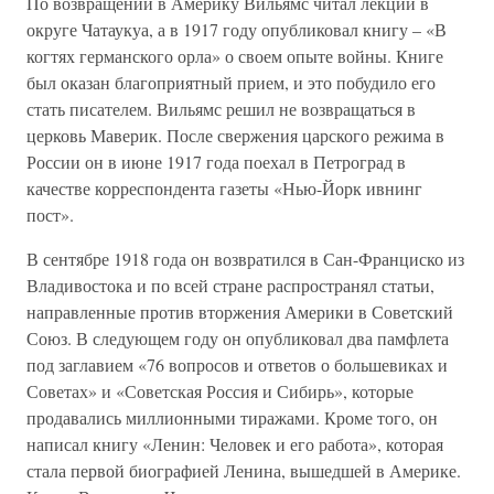
По возвращении в Америку Вильямс читал лекции в
округе Чатаукуа, а в 1917 году опубликовал книгу – «В
когтях германского орла» о своем опыте войны. Книге
был оказан благоприятный прием, и это побудило его
стать писателем. Вильямс решил не возвращаться в
церковь Маверик. После свержения царского режима в
России он в июне 1917 года поехал в Петроград в
качестве корреспондента газеты «Нью-Йорк ивнинг
пост».
В сентябре 1918 года он возвратился в Сан-Франциско из
Владивостока и по всей стране распространял статьи,
направленные против вторжения Америки в Советский
Союз. В следующем году он опубликовал два памфлета
под заглавием «76 вопросов и ответов о большевиках и
Советах» и «Советская Россия и Сибирь», которые
продавались миллионными тиражами. Кроме того, он
написал книгу «Ленин: Человек и его работа», которая
стала первой биографией Ленина, вышедшей в Америке.