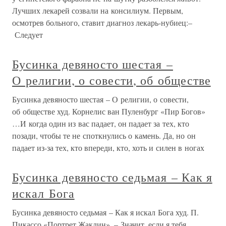
Лучших лекарей созвали на консилиум. Первым,
осмотрев больного, ставит диагноз лекарь-нубиец:–
Следует
Бусинка девяносто шестая –
О религии, о совести, об обществе
Бусинка девяносто шестая – О религии, о совести,
об обществе худ. Корнелис ван Пуленбург «Пир Богов»
…И когда один из вас падает, он падает за тех, кто
позади, чтобы те не споткнулись о камень. Да, но он
падает из-за тех, кто впереди, кто, хоть и силен в ногах
Бусинка девяносто седьмая – Как я
искал Бога
Бусинка девяносто седьмая – Как я искал Бога худ. П.
Пикассо «Портрет Жаклин». – Значит, если я тебя