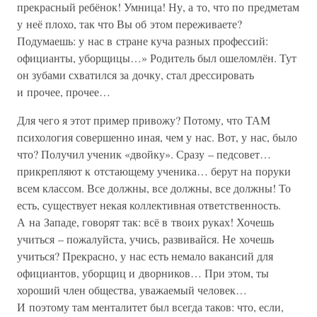
прекрасный ребёнок! Умница! Ну, а то, что по предметам
у неё плохо, так что Вы об этом переживаете?
Подумаешь: у нас в стране куча разных профессий:
официанты, уборщицы…» Родитель был ошеломлён. Тут
он зубами схватился за дочку, стал дрессировать
и прочее, прочее…
Для чего я этот пример привожу? Потому, что ТАМ
психология совершенно иная, чем у нас. Вот, у нас, было
что? Получил ученик «двойку». Сразу – педсовет…
прикрепляют к отстающему ученика… берут на поруки
всем классом. Все должны, все должны, все должны! То
есть, существует некая коллективная ответственность.
А на Западе, говорят так: всё в твоих руках! Хочешь
учиться – пожалуйста, учись, развивайся. Не хочешь
учиться? Прекрасно, у нас есть немало вакансий для
официантов, уборщиц и дворников… При этом, ты
хороший член общества, уважаемый человек…
И поэтому там менталитет был всегда таков: что, если,