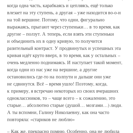
когда одна часть, карабкаясь и цепляясь, ещё только
влезает на эту ступень, а другая – уже находится во-о-н
на той вершине. Потому, что одни, фигурально
выражаясь, прыгают через ступеньки… в то время, как
другие – ползут. А теперь, если взять эти ступеньки
и объединить их в одну кривую, то получится
разительный контраст. У продвинутых и успешных эта
кривая идёт круто вверх, в то время, как у остальных –
очень медленно поднимаясь. И наступает такой момент,
когда одни из нас уже на вершине, а другие
остановились где-то на полпути и дальше они уже
не сдвинутся. Всё – время ушло! Поэтому, когда,
к примеру, я встречаю некоторых из своих вчерашних
одноклассников, то – чаще всего – к сожалению, это
старые… абсолютно старые (душой… мозгами…) люди.
А ты вспомни, Галину Николаевну, как она часто
повторяла: «стариков не люблю»
– Как же, прекрасно помню. Особенно, она не любила