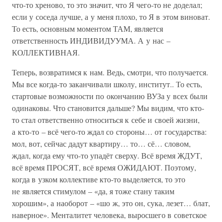
что-то хреново, то это значит, что Я чего-то не доделал;
если у соседа лучше, а у меня плохо, то Я в этом виноват.
То есть, основным моментом ТАМ, является
ответственность ИНДИВИДУУМА. А у нас –
КОЛЛЕКТИВНАЯ.
Теперь, возвратимся к нам. Ведь, смотри, что получается.
Мы все когда-то заканчивали школу, институт.. То есть,
стартовые возможности по окончанию ВУЗа у всех были
одинаковы. Что становится дальше? Мы видим, что кто-
то стал ответственно относиться к себе и своей жизни,
а кто-то – всё чего-то ждал со стороны… от государства:
мол, вот, сейчас дадут квартиру… то… сё… словом,
ждал, когда ему что-то упадёт сверху. Всё время ЖДУТ,
всё время ПРОСЯТ, всё время ОЖИДАЮТ. Поэтому,
когда в узком коллективе кто-то выделяется, то это
не является стимулом – «да, я тоже стану таким
хорошим», а наоборот – «шо ж, это он, сука, лезет… блат,
наверное». Менталитет человека, выросшего в советское