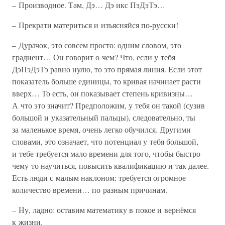
– Производное. Там, Дэ… Дэ икс ПэДэТэ…
– Прекрати материться и изъясняйся по-русски!
– Дурачок, это совсем просто: одним словом, это
градиент… Он говорит о чем? Что, если у тебя
ДэПэДэТэ равно нулю, то это прямая линия. Если этот
показатель больше единицы, то кривая начинает расти
вверх… То есть, он показывает степень кривизны…
А что это значит? Предположим, у тебя он такой (сузив
большой и указательный пальцы), следовательно, ты
за маленькое время, очень легко обучился. Другими
словами, это означает, что потенциал у тебя большой,
и тебе требуется мало времени для того, чтобы быстро
чему-то научиться, повысить квалификацию и так далее.
Есть люди с малым наклоном: требуется огромное
количество времени… по разным причинам.
– Ну, ладно: оставим математику в покое и вернёмся
к жизни.