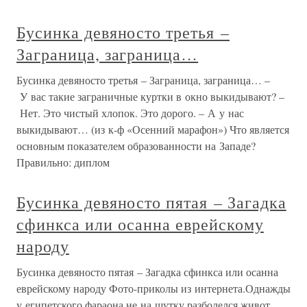
Бусинка девяносто третья –
Заграница, заграница…
Бусинка девяносто третья – Заграница, заграница… –
У вас такие заграничные куртки в окно выкидывают? –
Нет. Это чистый хлопок. Это дорого. – А у нас
выкидывают… (из к-ф «Осенний марафон») Что является
основным показателем образованности на Западе?
Правильно: диплом
Бусинка девяносто пятая – Загадка
сфинкса или осанна еврейскому
народу
Бусинка девяносто пятая – Загадка сфинкса или осанна
еврейскому народу Фото-приколы из интернета.Однажды
у египетского фараона не на шутку разболелся живот.