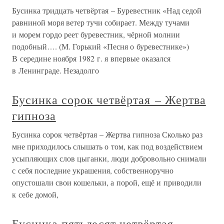
Бусинка тридцать четвёртая – Буревестник «Над седой
равниной моря ветер тучи собирает. Между тучами
и морем гордо реет буревестник, чёрной молнии
подобный…. (М. Горький «Песня о буревестнике»)
В середине ноября 1982 г. я впервые оказался
в Ленинграде. Незадолго
Бусинка сорок четвёртая – Жертва
гипноза
Бусинка сорок четвёртая – Жертва гипноза Сколько раз
мне приходилось слышать о том, как под воздействием
усыпляющих слов цыганки, люди добровольно снимали
с себя последние украшения, собственноручно
опустошали свои кошельки, а порой, ещё и приводили
к себе домой,
Бусинка пятьдесят четвёртая –