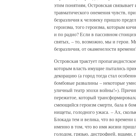
этим понятиям, Островская связывает
травматического онемения чувств, пр
безразличия к человеку пришло предел
героизма, того героизма, которым кичи
и по радио? Если в пассивном стоициз
святых, – то, возможно, мы и герои. М
безразличия, от окаменелости времени!»
Островская трактует пропагандистско
которым власть имущие пытались прик
декорацию (а город тогда стал особенн
бомбовые развалины – некоторые умно
уличный театр эпохи войны!»). Причи
пережитое, который трансформировалc
смеющийся героизм смерти, бала в бо
нищеты, голодного ужаса. – Ах, скольк
Блокада тем и велика, что во времени
именно в том, что во имя жизни пришл
голодом, грязью, дистрофией, вшами,