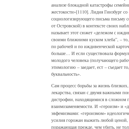
анализе блокадной катастрофы семейн
жестокости»[1110]. Лидия Гинзбург с
социологизирующего письма письму се
от Островской) в контексте своих наб
называет этот сюжет «дележом с иждив
своими ближними куском хлеба”, – то, 
по рабочей и по иждивенческой карточ
больше… И если существовала формула
молодого человека (получающего рабоч
этимологию – заедает, ест – съедает то
буквальность».
Сам процесс борьбы за жизнь близких,
лекарства, связан с двумя важными по
дистрофии, находящимися в сложном п
взаимозаменяемости. И «героизм» и «
эвфемизмами: «героизмом» идеологич
усилия горожан выжить любой ценой, 
поражающая прежде, чем убить, не тол