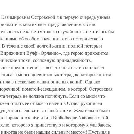
и Казимировны Островской я в первую очередь узнала
 призматическим входом-представлением к этой
тельность не кажется только случайностью: хотелось бы
жениями об особом значении этого исторического
й. В течение своей долгой жизни, полной потерь и
Вирджинии Вулф «Орландо», где герою приходится
орические эпохи, сословную принадлежность,
ные предпочтения, – всё, что для нас и составляет
исписала много дневниковых тетрадок, которые потом
атила в несколько машинописных копий. Однако
сноречивой пометой-завещанием, в которой Островская
та тетрадь не должна погибнуть. Если со мной что-
должен отдать ее от моего имени в Отдел рукописей
дущего исследователя нашей эпохи. Желательно было
 Париж, в Archive или в Bibliotheque Nationale с той
елю, которого я приветствую и которому я улыбаюсь,
ки никогда не были нашим сильным местом! Пустыня в