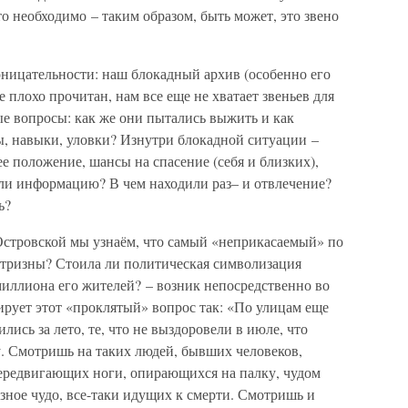
то необходимо – таким образом, быть может, это звено
ницательности: наш блокадный архив (особенно его
е плохо прочитан, нам все еще не хватает звеньев для
ые вопросы: как же они пытались выжить и как
, навыки, уловки? Изнутри блокадной ситуации –
е положение, шансы на спасение (себя и близких),
ли информацию? В чем находили раз– и отвлечение?
ь?
Островской мы узнаём, что самый «неприкасаемый» по
д тризны? Стоила ли политическая символизация
миллиона его жителей? – возник непосредственно во
ирует этот «проклятый» вопрос так: «По улицам еще
лись за лето, те, что не выздоровели в июле, что
ду. Смотришь на таких людей, бывших человеков,
ередвигающих ноги, опирающихся на палку, чудом
зное чудо, все-таки идущих к смерти. Смотришь и