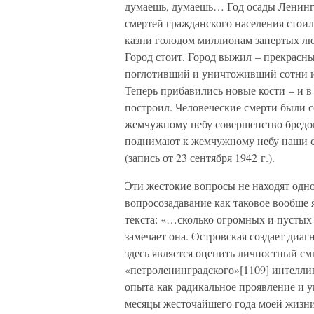
думаешь, думаешь… Год осады Ленингр
смертей гражданского населения стоил
казни голодом миллионам запертых лю
Город стоит. Город выжил – прекрасн
поглотивший и уничтоживший сотни и 
Теперь прибавились новые кости – и 
построил. Человеческие смерти были 
жемчужному небу совершенство бредов
поднимают к жемчужному небу наши с
(запись от 23 сентября 1942 г.).
Эти жестокие вопросы не находят одн
вопросозадавание как таковое вообще 
текста: «…сколько огромных и пустых 
замечает она. Островская создает диа
здесь является оценить личностный см
«петроленинградского»[1109] интелли
опыта как радикальное проявление и 
месяцы жесточайшего года моей жизни