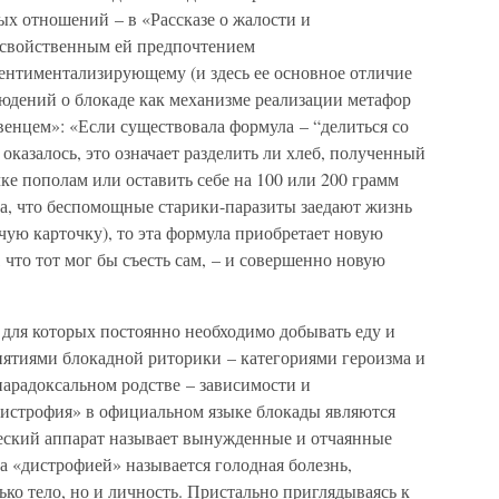
ых отношений – в «Рассказе о жалости и
о свойственным ей предпочтением
нтиментализирующему (и здесь ее основное отличие
людений о блокаде как механизме реализации метафор
енцем»: «Если существовала формула – “делиться со
оказалось, это означает разделить ли хлеб, полученный
ке пополам или оставить себе на 100 или 200 грамм
, что беспомощные старики-паразиты заедают жизнь
ую карточку), то эта формула приобретает новую
, что тот мог бы съесть сам, – и совершенно новую
 для которых постоянно необходимо добывать еду и
нятиями блокадной риторики – категориями героизма и
арадоксальном родстве – зависимости и
дистрофия» в официальном языке блокады являются
еский аппарат называет вынужденные и отчаянные
а «дистрофией» называется голодная болезнь,
ько тело, но и личность. Пристально приглядываясь к