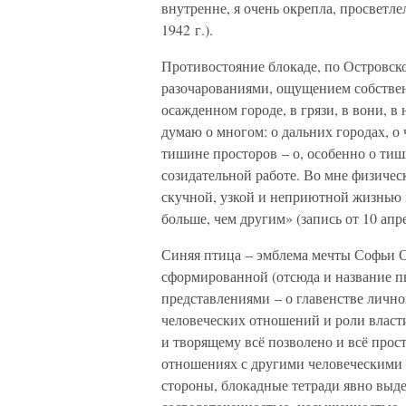
внутренне, я очень окрепла, просветле
1942 г.).
Противостояние блокаде, по Островск
разочарованиями, ощущением собствен
осажденном городе, в грязи, в вони, в
думаю о многом: о дальних городах, о 
тишине просторов – о, особенно о тиш
созидательной работе. Во мне физичес
скучной, узкой и неприютной жизнью 
больше, чем другим» (запись от 10 апре
Синяя птица – эмблема мечты Софьи О
сформированной (отсюда и название п
представлениями – о главенстве лично
человеческих отношений и роли власти
и творящему всё позволено и всё прост
отношениях с другими человеческими
стороны, блокадные тетради явно выде