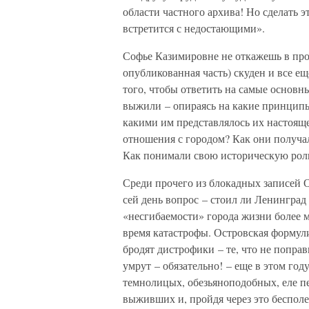
области частного архива! Но сделать э
встретится с недостающими».
Софье Казимировне не откажешь в про
опубликованная часть) скуден и все ещ
того, чтобы ответить на самые основн
выжили – опираясь на какие принципы
какими им представлялось их настояще
отношения с городом? Как они получа
Как понимали свою историческую рол
Среди прочего из блокадных записей 
сей день вопрос – стоил ли Ленингра
«несгибаемости» города жизни более 
время катастрофы. Островская формул
бродят дистрофики – те, что не поправи
умрут – обязательно! – еще в этом го
темнолицых, обезьяноподобных, еле п
выживших и, пройдя через это бесполе