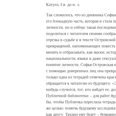
Катулл, I в. до н. э.
Так сложилось, что из дневника Софь
его блокадную часть, которая и стала
личности, но и сейчас такая последова
поделиться с читателем своими сообра
отрезка в cудьбе и в тексте Островско
превращений, напоминающих повесть 
менять и отбрасывать, как маски, ист
национальности, языки и даже сексуаль
понятие личности, Софья Островская 
с помощью доверенных лиц она превр
только одна из тетрадей отмечена кра
обращается к читателю из будущего: «Э
нибудь случится, тот, кто найдет ее, 
Публичной библиотеки – для работ бу
бы, чтобы Публичка переслала тетрадь в
же целью: помочь будущему исследоват
как другу. Трудно ему будет – бумаж