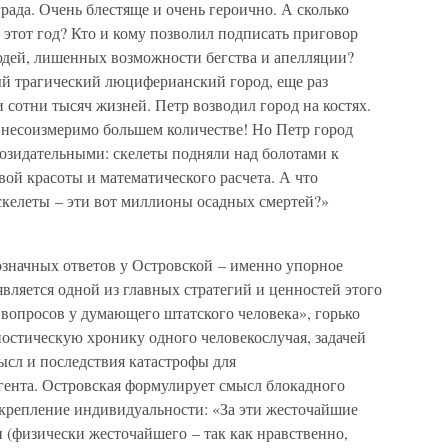
ада. Очень блестяще и очень героично. А сколько
 этот год? Кто и кому позволил подписать приговор
дей, лишенных возможности бегства и апелляции?
ый трагический люциферианский город, еще раз
сотни тысяч жизней. Петр возводил город на костях.
в несоизмеримо большем количестве! Но Петр город
созидательными: скелеты подняли над болотами к
ой красоты и математического расчета. А что
келеты – эти вот миллионы осадных смертей?»
означных ответов у Островской – именно упорное
является одной из главных стратегий и ценностей этого
вопросов у думающего штатского человека», горько
гностическую хронику одного человекослучая, задачей
ысл и последствия катастрофы для
гента. Островская формулирует смысл блокадного
укрепление индивидуальности: «За эти жесточайшие
 (физически жесточайшего – так как нравственно,