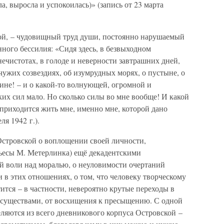
ла, выросла и успокоилась)» (запись от 23 марта
ой, – чудовищный труд души, постоянно нарушаемый
ного бессилия: «Сидя здесь, в безвыходном
 нечистотах, в голоде и неверности завтрашних дней,
чужих созвездиях, об изумрудных морях, о пустыне, о
ине! – и о какой-то волнующей, огромной и
ких сил мало. Но сколько силы во мне вообще! И какой
приходится жить мне, именно мне, которой дано
ля 1942 г.).
стровской о воплощении своей личности,
ьесы М. Метерлинка) ещё декадентскими
й воли над моралью, о неуловимости очертаний
 в этих отношениях, о том, что человеку творческому
ится – в частности, невероятно крутые переходы в
 существами, от восхищения к пресыщению. С одной
ляются из всего дневникового корпуса Островской –