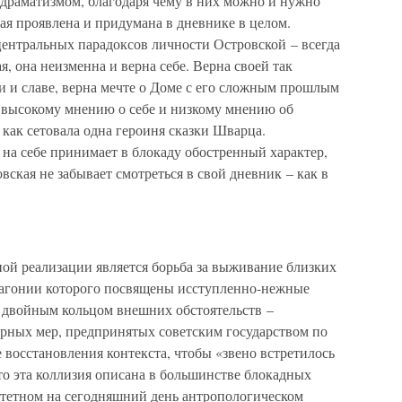
драматизмом, благодаря чему в них можно и нужно
рая проявлена и придумана в дневнике в целом.
центральных парадоксов личности Островской – всегда
я, она неизменна и верна себе. Верна своей так
ти и славе, верна мечте о Доме с его сложным прошлым
 высокому мнению о себе и низкому мнению об
 как сетовала одна героиня сказки Шварца.
на себе принимает в блокаду обостренный характер,
кая не забывает смотреться в свой дневник – как в
й реализации является борьба за выживание близких
а, агонии которого посвящены исступленно-нежные
с двойным кольцом внешних обстоятельств –
орных мер, предпринятых советским государством по
восстановления контекста, чтобы «звено встретилось
что эта коллизия описана в большинстве блокадных
ритетном на сегодняшний день антропологическом