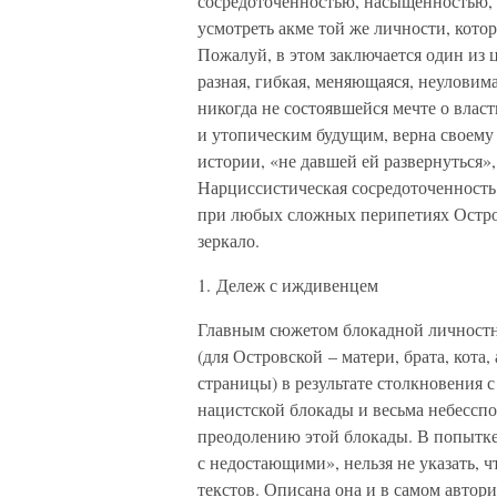
сосредоточенностью, насыщенностью, 
усмотреть акме той же личности, кото
Пожалуй, в этом заключается один из 
разная, гибкая, меняющаяся, неуловима
никогда не состоявшейся мечте о влас
и утопическим будущим, верна своему
истории, «не давшей ей развернуться»,
Нарциссистическая сосредоточенность 
при любых сложных перипетиях Островс
зеркало.
1. Дележ с иждивенцем
Главным сюжетом блокадной личностно
(для Островской – матери, брата, кот
страницы) в результате столкновения 
нацистской блокады и весьма небессп
преодолению этой блокады. В попытке 
с недостающими», нельзя не указать, 
текстов. Описана она и в самом авто