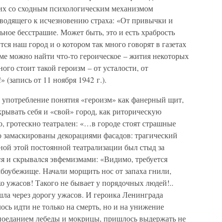
 их со сходным психологическим механизмом
иводящего к исчезновению страха: «От привычки и
ьное бесстрашие. Может быть, это и есть храбрость
тся наш город и о котором так много говорят в газетах
ме можно найти что-то героическое – жития некоторых
ного стоит такой героизм – от усталости, от
 (запись от 11 ноября 1942 г.).
е употребление понятия «героизм» как фанерный щит,
рывать себя и «свой» город, как риторическую
о, гротескно театрален: «…в городе стоят страшные
 замаскированы декорациями фасадов: трагический
ной этой постоянной театрализации был стыд за
я и скрывалcя эвфемизмами: «Видимо, требуется
мбоубежище. Начали морщить нос от запаха гнили,
о ужасов! Такого не бывает у порядочных людей!..
 шла через дорогу ужасов. И героика Ленинграда
ось идти не только на смерть, но и на унижение
 поеданием лебеды и мокрицы, пришлось выдержать не