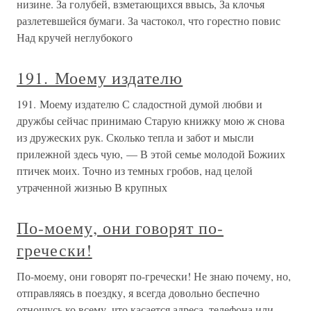
низине. За голубей, взметающихся ввысь, За клочья
разлетевшейся бумаги. За частокол, что горестно повис
Над кручей неглубокого
191. Моему издателю
191. Моему издателю С сладостной думой любви и
дружбы сейчас принимаю Старую книжку мою ж снова
из дружеских рук. Сколько тепла и забот и мысли
прилежной здесь чую, — В этой семье молодой Божиих
птичек моих. Точно из темных гробов, над целой
утраченной жизнью В крупных
По-моему, они говорят по-
гречески!
По-моему, они говорят по-гречески! Не знаю почему, но,
отправляясь в поездку, я всегда довольно беспечно
отношусь ко всему, что касается адреса, телефона или