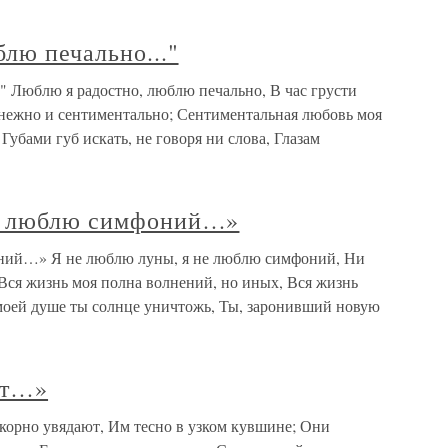
лю печально..."
" Люблю я радостно, люблю печально, В час грусти
нежно и сентиментально; Сентиментальная любовь моя
 Губами губ искать, не говоря ни слова, Глазам
не люблю симфоний…»
ний…» Я не люблю луны, я не люблю симфоний, Ни
Вся жизнь моя полна волнений, но иных, Вся жизнь
В моей душе ты солнце уничтожь, Ты, заронивший новую
ют…»
орно увядают, Им тесно в узком кувшине; Они