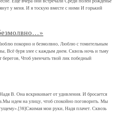
весне. Еще вчера они встречали Среди полей рожденье
янут у меня. И я тоскую вместе с ними И горький
 безмолвно…»
Люблю покорно и безмолвно, Люблю с томительным
ы, Всё буря злее с каждым днем. Сквозь ночь и тьму
 берегов, Чтоб увенчать твой лик победный
дя В. Она вскрикивает от удивления. И бросается
ма.Мы идем на улицу, чтоб спокойно поговорить. Мы
гущему».[38]Сжимая мои руки, Надя плачет. Сквозь