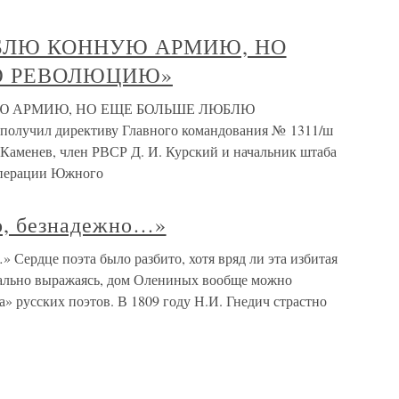
ЮБЛЮ КОННУЮ АРМИЮ, НО
Ю РЕВОЛЮЦИЮ»
Ю АРМИЮ, НО ЕЩЕ БОЛЬШЕ ЛЮБЛЮ
лучил директиву Главного командования № 1311/ш
 Каменев, член РВСР Д. И. Курский и начальник штаба
 операции Южного
о, безнадежно…»
 Сердце поэта было разбито, хотя вряд ли эта избитая
рально выражаясь, дом Олениных вообще можно
а» русских поэтов. В 1809 году Н.И. Гнедич страстно