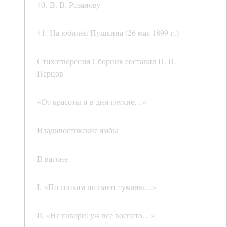
40. В. В. Розанову
41. На юбилей Пушкина (26 мая 1899 г.)
Стихотворения Сборник составил П. П.
Перцов
«От красоты и в дни глухие…»
Владивостокские ямбы
В вагоне
I. «По сопкам ползают туманы…»
II. «Не говори: уж все воспето…»