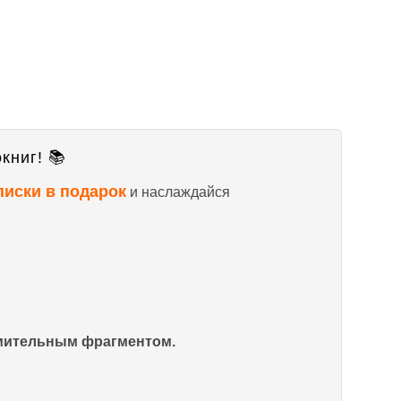
книг! 📚
писки в подарок
и наслаждайся
омительным фрагментом.