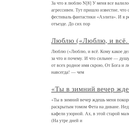
За что я люблю N[8] У меня все валило
агрессивен. Тут пришло известие, что 
фестиваль фантастики «Аэлита». И я р
отъезде. До сих пор
Люблю («Люблю, и всё.
Люблю («Люблю, и всё. Кому какое дел
за что и почему. И что сильнее — душу
от всех родное имя скрою, От Бога и 
навсегда! — чем
«Ты в зимний вечер жд
«Ты в зимний вечер ждешь меня покор
раскрытым томом Фета на диване. Нед
кафели узорной. Ах, в этой старой м
(На утре дней и