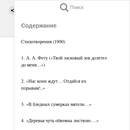
Поиск
Содержание
Стихотворения (1900)
1. А. А. Фету («Твой ласковый зов долетел
до меня…»)
2. «Нас кони ждут… Отдайся их
порывам!..»
3. «В бледных сумерках мятели…»
4. «Деревья чуть обвеяны листвою….»