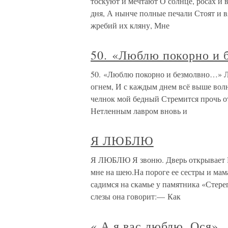
тоскуют и мечтают О солнце, росах и 
дня, А нынче полные печали Стоят и в
жребий их кляну, Мне
50. «Люблю покорно и
50. «Люблю покорно и безмолвно…» 
огнем, И с каждым днем всё выше волн
челнок мой бедный Стремится прочь от
Нетленным лавром вновь и
Я ЛЮБЛЮ
Я ЛЮБЛЮ Я звоню. Дверь открывает На
мне на шею.На пороге ее сестры и ма
садимся на скамье у памятника «Стере
слезы она говорит:— Как
« А я вас люблю, Ося»