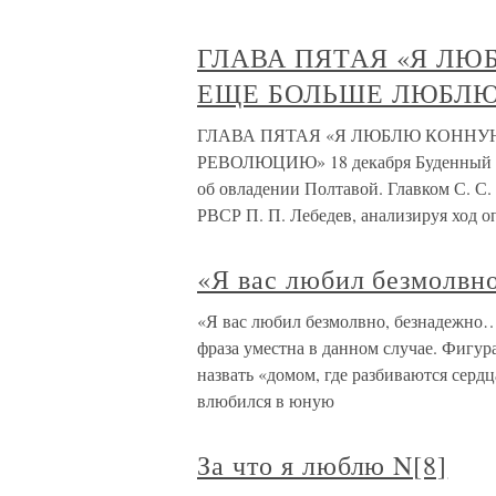
ГЛАВА ПЯТАЯ «Я Л
ЕЩЕ БОЛЬШЕ ЛЮБЛ
ГЛАВА ПЯТАЯ «Я ЛЮБЛЮ КОННУ
РЕВОЛЮЦИЮ» 18 декабря Буденный по
об овладении Полтавой. Главком С. С.
РВСР П. П. Лебедев, анализируя ход
«Я вас любил безмолвн
«Я вас любил безмолвно, безнадежно…»
фраза уместна в данном случае. Фигу
назвать «домом, где разбиваются сердц
влюбился в юную
За что я люблю N[8]