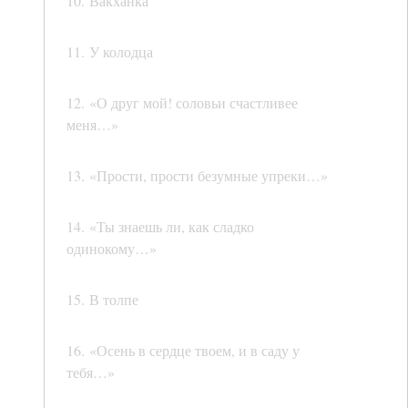
10. Вакханка
11. У колодца
12. «О друг мой! соловьи счастливее
меня…»
13. «Прости, прости безумные упреки…»
14. «Ты знаешь ли, как сладко
одинокому…»
15. В толпе
16. «Осень в сердце твоем, и в саду у
тебя…»