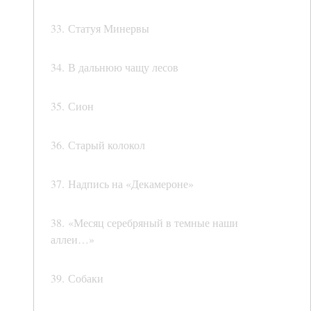
33. Статуя Минервы
34. В дальнюю чащу лесов
35. Сион
36. Старый колокол
37. Надпись на «Декамероне»
38. «Месяц серебряный в темные наши
аллеи…»
39. Собаки