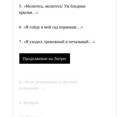
5. «Молитесь, молитесь! Уж бледные
крылья…»
6. «Я сойду в мой сад пораньше…»
7. «Я уходил, тревожный и печальный…»
Продолжение на Литрес
8. «Если безмолвным и светлым
волненьем…»
9. Вечером