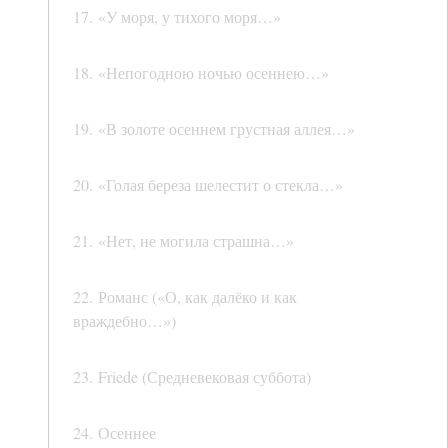
17. «У моря, у тихого моря…»
18. «Непогодною ночью осеннею…»
19. «В золоте осеннем грустная аллея…»
20. «Голая береза шелестит о стекла…»
21. «Нет, не могила страшна…»
22. Романс («О, как далёко и как
враждебно…»)
23. Friede (Средневековая суббота)
24. Осеннее