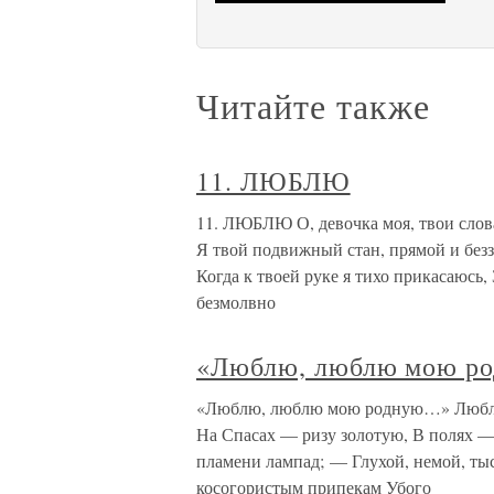
Читайте также
11. ЛЮБЛЮ
11. ЛЮБЛЮ О, девочка моя, твои слова
Я твой подвижный стан, прямой и безз
Когда к твоей руке я тихо прикасаюсь,
безмолвно
«Люблю, люблю мою р
«Люблю, люблю мою родную…» Люблю
На Спасах — ризу золотую, В полях —
пламени лампад; — Глухой, немой, т
косогористым припекам Убого