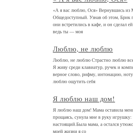
«А я вас люблю, Ося» Вернувшись из
Общедоступный. Узнав об этом, Брик п
они встретились в кафе, и он сделал е
ведь ты — моя
Люблю, не люблю
Люблю, не люблю Страстно люблю все 
Я живу среди клавиатур, ручек и ком
верное слово, рифму, интонацию, ноту
люблю ощутить себя
Я люблю наш дом!
Я люблю наш дом! Мама оставила меня 
прощаясь, сунула мне в руку игрушку:
настоящий.Была мама, а остался утюжо
моей жизни я со