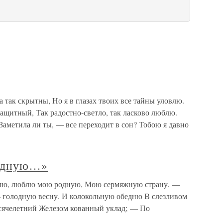
 так скрытны, Но я в глазах твоих все тайны уловлю.
ащитный, Так радостно-светло, так ласково люблю.
 Заметила ли ты, — все переходит в сон? Тобою я давно
одную…»
, люблю мою родную, Мою сермяжную страну, —
 голодную весну. И колокольную обедню В слезливом
ысячелетний Железом кованный уклад; — По