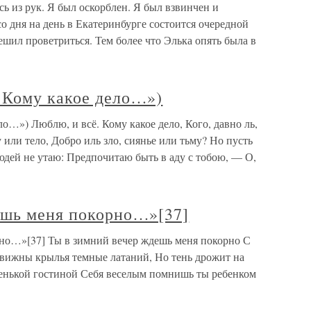
сь из рук. Я был оскорблен. Я был взвинчен и
со дня на день в Екатеринбурге состоится очередной
ешил проветриться. Тем более что Элька опять была в
 Кому какое дело…»)
о…») Люблю, и всё. Кому какое дело, Кого, давно ль,
 или тело, Добро иль зло, сиянье или тьму? Но пусть
людей не утаю: Предпочитаю быть в аду с тобою, — О,
ешь меня покорно…»[37]
но…»[37] Ты в зимний вечер ждешь меня покорно С
вижны крылья темные латаний, Но тень дрожит на
аленькой гостиной Себя веселым помнишь ты ребенком