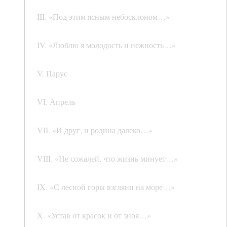
III. «Под этим ясным небосклоном…»
IV. «Люблю я молодость и нежность…»
V. Парус
VI. Апрель
VII. «И друг, и родина далеко…»
VIII. «Не сожалей, что жизнь минует…»
IX. «С лесной горы взгляни на море…»
X. «Устав от красок и от зноя…»