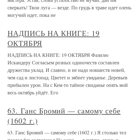
сверкать! Твои луга — везде. По грудь в траве идет олень
могучий идет, пока не
НАДПИСЬ НА КНИГЕ: 19
ОКТЯБРЯ
НАДПИСЬ НА КНИГЕ: 19 ОКТЯБРЯ Фазилю
Искандеру Согласьем розных одиночеств составлен
дружества уклад. И славно, и не надо новшеств новей,
чем сад и листопад. Цветет и зябнет увяданье. Деревьев
прибылен урон. На с Кем-то тайное свиданье опять мой
весь октябрь уйдёт. Его
63. Ганс Бромий — самому себе
(1602 г.)
63. Ганс Бромий — самому себе (1602 г.) Я столько тел
послал без содроганья На казнь — в петлю, огонь и