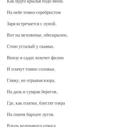
Как будто крылья подо мной.
На небе темно-серебристом
Заря встречается с луной.
Вот на мгновенье, обескрылен,
Стою усталый у скамьи.
Внизу в садах хохочет филин
И плачут томно соловьи.
Гляжу, не отрывая взора,
На даль и сумрак берегов,
Где, как платки, блестят озера
На синем бархате лугов.
Вдоль величавого откоса,