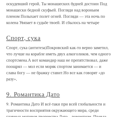
оскудевший герой, Ты монашеских будней достоин Под
монашески бедной скуфьей. Погляди над вороньим
пленом Полыхает полет огней. Погляди — эта ночь по
колена Увязает в судьбе твоей. И сбылось на четыре
Спорт, сука
Спорт, сука (антитеза)Покровский как-то верно заметил,
что лучше на корабле иметь двух алкоголиков, чем одного
спортсмена.А вот командир наш не препятствовал, даже
поощрял — мол если моряк спортом занимается — и
слава богу — не бражку ставит.Но все как говорят «до
разу»,
9. Романтика Дато
9. Романтика Дато И всё-таки при всей глобальности и
трагичности восприятия окружающего мира, среди
главных мотивов творчества Дато – романтизм. Правда,