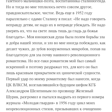
газетного мальчишки-поэта, воспитанника сталинюгенда.
Но и тогда во мне теплилось нечто совсем другое,
правдоискательское, чистое. Ведь еще в 1952 году
параллельно с одами Сталину я писал: «Не надо говорить
неправду детям, не надо их в неправде убеждать. Не надо
уверять их, что на свете лишь тишь да гладь да божья
благодать». Моя юношеская душа была полем борьбы зла
и добра нашей эпохи, и зло во мне иногда побеждало, как
десант чужих, до зубов вооруженных микробов, попав на
благодатную для зла почву наивного революционного
романтизма. Но все-таки романтизм мой был самый
искренний и поэтому раздражал тех, для кого он был
лишь красивым прикрытием их цинической сущности.
Первый удар по моему романтизму был нанесен, когда
ЦК ВЛКСМ, возглавлявшийся будущим шефом КГБ
Александром Шелепиным по прозвищу Железный
Шурик, разгромил и пытался выдрать из первого номера
журнала «Молодая гвардия» в 1956 году цикл моих
неореволюционных стихов, призывавших к очищению