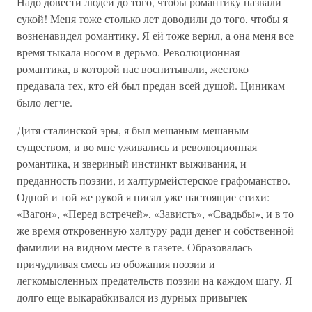
Надо довести людей до того, чтобы романтику назвали
сукой! Меня тоже столько лет доводили до того, чтобы я
возненавидел романтику. Я ей тоже верил, а она меня все
время тыкала носом в дерьмо. Революционная
романтика, в которой нас воспитывали, жестоко
предавала тех, кто ей был предан всей душой. Циникам
было легче.
Дитя сталинской эры, я был мешаным-мешаным
существом, и во мне уживались и революционная
романтика, и звериный инстинкт выживания, и
преданность поэзии, и халтурмейстерское графоманство.
Одной и той же рукой я писал уже настоящие стихи:
«Вагон», «Перед встречей», «Зависть», «Свадьбы», и в то
же время откровенную халтуру ради денег и собственной
фамилии на видном месте в газете. Образовалась
причудливая смесь из обожания поэзии и
легкомысленных предательств поэзии на каждом шагу. Я
долго еще выкарабкивался из дурных привычек