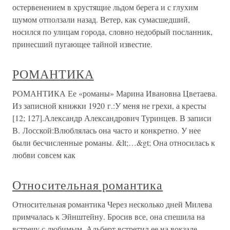
остервенением в хрустящие льдом берега и с глухим
шумом отползали назад. Ветер, как сумасшедший,
носился по улицам города, словно недобрый посланник,
принесший пугающее тайной известие.
РОМАНТИКА
РОМАНТИКА Ее «романы» Марина Ивановна Цветаева.
Из записной книжки 1920 г.:У меня не грехи, а кресты
[12; 127].Александр Александрович Туринцев. В записи
В. Лосской:Влюблялась она часто и конкретно. У нее
были бесчисленные романы. &lt;…&gt; Она относилась к
любви совсем как
Относительная романтика
Относительная романтика Через несколько дней Милева
примчалась к Эйнштейну. Бросив все, она спешила на
встречу с любимым. Альберт встретил ее на вокзале.