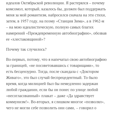
идеалов Октябрьской революции. Я растерялся – почему
комсомол, который, казалось бы, должен был поддержать
меня за мой романтизм, набросился сначала на эти стихи,
затем, в 1957 году, на поэму «Станция Зима», а в 1962-м
– на мою идеалистическую, полную самых благих
намерений «Преждевременную автобиографию», обозвав
ее «хлестаковщиной»?
Почему так случилось?
Во-первых, потому, что я напечатал свою автобиографию
за границей, «не посоветовавшись с товарищами», то
есть бесцензурно. Тогда, после скандала с «Доктором
Живаго», это был случай беспрецедентный. То было
время, когда милицией был бы немедленно задержан
любой гражданин, если бы он понес по улице любой
«несогласованный» плакат – даже «Да здравствует
коммунизм!». Во-вторых, я слишком многое «позволял»,
чего не могли себе позволить они сами, – говорил о