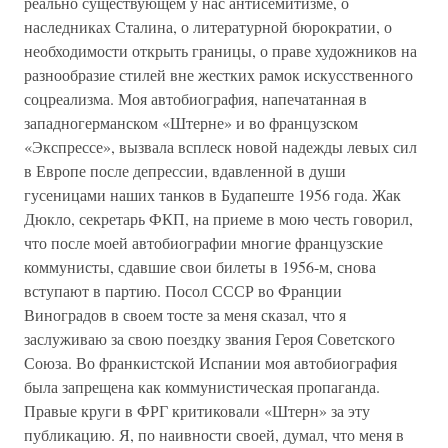
реально существующем у нас антисемитизме, о
наследниках Сталина, о литературной бюрократии, о
необходимости открыть границы, о праве художников на
разнообразие стилей вне жестких рамок искусственного
соцреализма. Моя автобиография, напечатанная в
западногерманском «Штерне» и во французском
«Экспрессе», вызвала всплеск новой надежды левых сил
в Европе после депрессии, вдавленной в души
гусеницами наших танков в Будапеште 1956 года. Жак
Дюкло, секретарь ФКП, на приеме в мою честь говорил,
что после моей автобиографии многие французские
коммунисты, сдавшие свои билеты в 1956-м, снова
вступают в партию. Посол СССР во Франции
Виноградов в своем тосте за меня сказал, что я
заслуживаю за свою поездку звания Героя Советского
Союза. Во франкистской Испании моя автобиография
была запрещена как коммунистическая пропаганда.
Правые круги в ФРГ критиковали «Штерн» за эту
публикацию. Я, по наивности своей, думал, что меня в