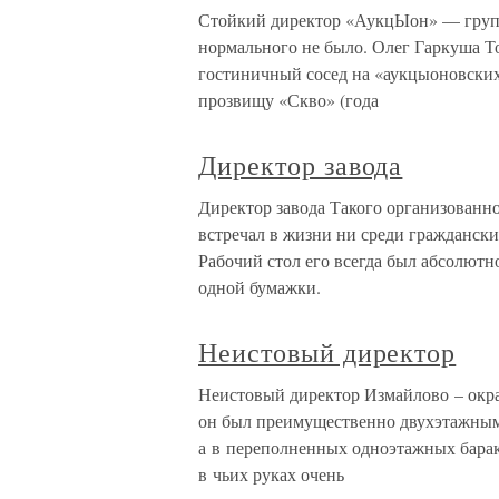
Стойкий директор «АукцЫон» — группа
нормального не было. Олег Гаркуша Т
гостиничный сосед на «аукцыоновских
прозвищу «Скво» (года
Директор завода
Директор завода Такого организованно
встречал в жизни ни среди граждански
Рабочий стол его всегда был абсолютн
одной бумажки.
Неистовый директор
Неистовый директор Измайлово – окра
он был преимущественно двухэтажным
а в переполненных одноэтажных бара
в чьих руках очень