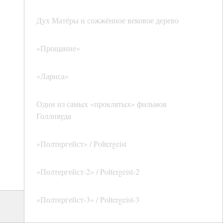
Дух Матёры и сожжённое вековое дерево
«Прощание»
«Лариса»
Один из самых «проклятых» фильмов
Голливуда
«Полтергейст» / Poltergeist
«Полтергейст-2» / Poltergeist-2
«Полтергейст-3» / Poltergeist-3