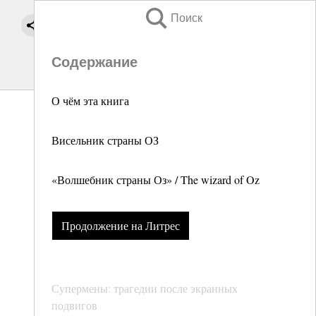
Поиск
Содержание
О чём эта книга
Висельник страны ОЗ
«Волшебник страны Оз» / The wizard of Oz
Продолжение на Литрес
Супермены: трагедии после экранных
подвигов