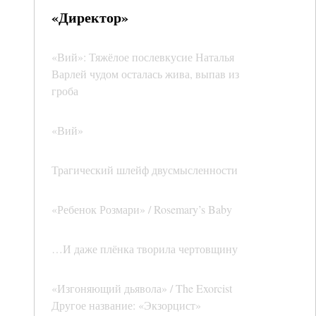
«Директор»
«Вий»: Тяжёлое послевкусие Наталья
Варлей чудом осталась жива, выпав из
гроба
«Вий»
Трагический шлейф двусмысленности
«Ребенок Розмари» / Rosemary’s Baby
…И даже плёнка творила чертовщину
«Изгоняющий дьявола» / The Exorcist
Другое название: «Экзорцист»