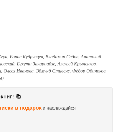
гун, Борис Кудрявцев, Владимир Седов, Анатолий
овский, Бухути Закариадзе, Алексей Крыченков,
а, Олеся Иванова, Эдмунд Стивенс, Фёдор Одиноков,
ы)
книг! 📚
писки в подарок
и наслаждайся