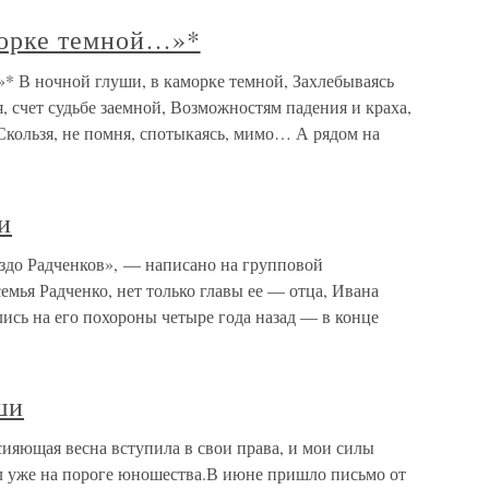
морке темной…»*
* В ночной глуши, в каморке темной, Захлебываясь
, счет судьбе заемной, Возможностям падения и краха,
 Скользя, не помня, спотыкаясь, мимо… А рядом на
и
ездо Радченков», — написано на групповой
емья Радченко, нет только главы ее — отца, Ивана
лись на его похороны четыре года назад — в конце
ши
сияющая весна вступила в свои права, и мои силы
ыл уже на пороге юношества.В июне пришло письмо от