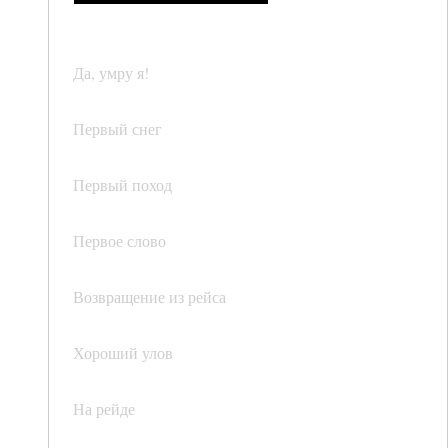
Да, умру я!
Первый снег
Первый поход
Первое слово
Возвращение из рейса
Хороший улов
На рейде