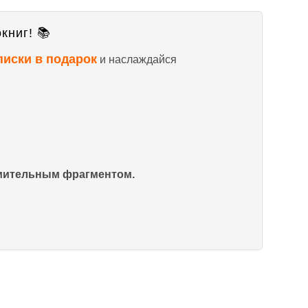
книг! 📚
писки в подарок
и наслаждайся
омительным фрагментом.