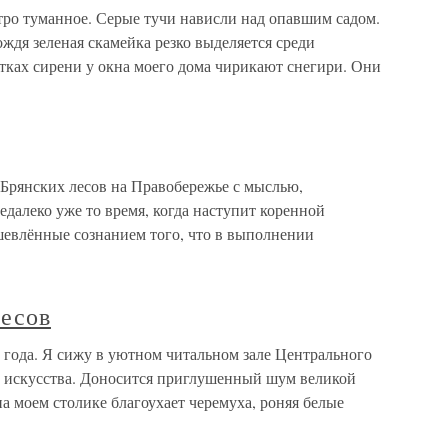
тро туманное. Серые тучи нависли над опавшим садом.
ождя зеленая скамейка резко выделяется среди
ках сирени у окна моего дома чирикают снегири. Они
Брянских лесов на Правобережье с мыслью,
едалеко уже то время, когда наступит коренной
евлённые сознанием того, что в выполнении
лесов
 года. Я сижу в уютном читальном зале Центрального
и искусства. Доносится приглушенный шум великой
на моем столике благоухает черемуха, роняя белые