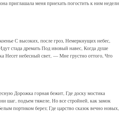
 она приглашала меня приехать погостить к ним недели
коенье С высоких, после гроз, Немеркнущих небес,
Идут стада дремать Под ивовый навес, Когда душе
ека Несет небесный свет, — Мне грустно оттого, Что
 лесную Дорожка горная бежит, Где доску мостика
 ни шаг, подъем тяжеле, Но все стройней, как замок
белым портиком берез; Где царство сказок вечно новых,