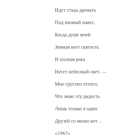
Идут стада дремать
Под ивовый навес,
Когда душе моей
Земная веет святость
И полная река
Несет небесный свет, —
Мне грустно оттого,
Что знаю эту радость
Лишь только я один:
Друзей со мною нет…
<1967>