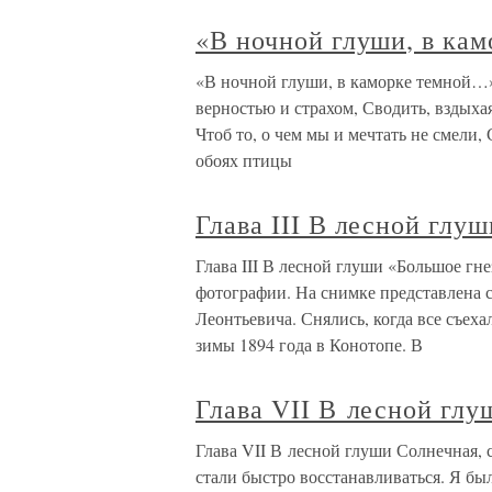
«В ночной глуши, в ка
«В ночной глуши, в каморке темной…»
верностью и страхом, Сводить, вздыхая
Чтоб то, о чем мы и мечтать не смели,
обоях птицы
Глава III В лесной глуш
Глава III В лесной глуши «Большое гн
фотографии. На снимке представлена с
Леонтьевича. Снялись, когда все съеха
зимы 1894 года в Конотопе. В
Глава VII В лесной глу
Глава VII В лесной глуши Солнечная, 
стали быстро восстанавливаться. Я б