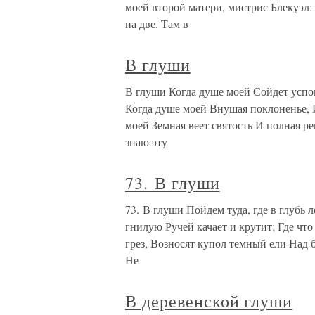
моей второй матери, мистрис Блекуэл:
на две. Там в
В глуши
В глуши Когда душе моей Сойдет успо
Когда душе моей Внушая поклоненье, 
моей Земная веет святость И полная р
знаю эту
73. В глуши
73. В глуши Пойдем туда, где в глубь
гнилую Ручей качает и крутит; Где что
грез, Возносят купол темный ели Над 
Не
В деревенской глуши