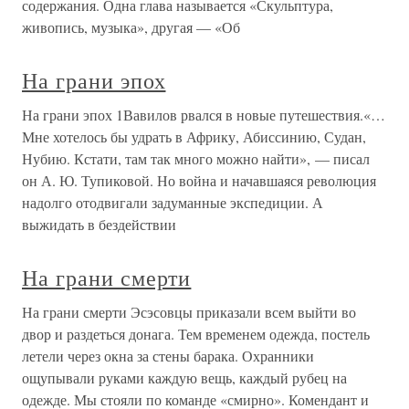
содержания. Одна глава называется «Скульптура,
живопись, музыка», другая — «Об
На грани эпох
На грани эпох 1Вавилов рвался в новые путешествия.«…
Мне хотелось бы удрать в Африку, Абиссинию, Судан,
Нубию. Кстати, там так много можно найти», — писал
он А. Ю. Тупиковой. Но война и начавшаяся революция
надолго отодвигали задуманные экспедиции. А
выжидать в бездействии
На грани смерти
На грани смерти Эсэсовцы приказали всем выйти во
двор и раздеться донага. Тем временем одежда, постель
летели через окна за стены барака. Охранники
ощупывали руками каждую вещь, каждый рубец на
одежде. Мы стояли по команде «смирно». Комендант и