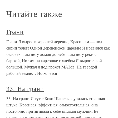
Читайте также
Грани
Грани Я вырос в хорошей деревне, Красивым — под
скрип телег! Одной деревенской царевне Я нравился как
человек. Там нету домов до неба. Там нету реки с
баржой, Но там на картошке с хлебом Я вырос такой
большой. Мужал я под грохот МАЗов, На твердой
рабочей земле… Но хочется
33. На грани
33. На грани И тут с Коко Шанель случилась странная
штука. Красивая, эффектная, самостоятельная, она
постоянно притягивала к себе взгляды мужчин. Её
окружало множество талантливых людей, немало их