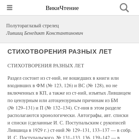
ВикиЧтение
Полутораглазый стрелец
Лившиц Бенедикт Константинович
СТИХОТВОРЕНИЯ РАЗНЫХ ЛЕТ
СТИХОТВОРЕНИЯ РАЗНЫХ ЛЕТ
Раздел состоит из ст-ний, не вошедших в книги или
входивших в ФМ (№ 123, 126) и ВС (№ 128), но не
включенных в КП, а также из ст-ний, изъятых Лившицем
по цензурным или азтоцензурным причинам из БМ
(№ 129–131) и П (№ 132–134). Ст-ния в этом разделе
располагаются хронологически. Автографы, авт. списки
и списки (сделанные И. С. Поступальским с рукописей
Лившица в 1929 г.) ст-ний № 129–131, 133–137 — в собр.
И. С. Поступальского, № 131–133, 136, 139–142 — в