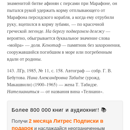
знаменитой битве афинян с персами при Марафоне, он
пытался рукой удержать корму отплывающего от
Марафона персидского корабля, а когда ему отрубили
руку, вцепился в корму зубами, — по красочной
греческой легенде.
На берегу подвергнем дележу
—
вероятно, обыгрывается буквальное значение слова
«мойра» — доля.
Кенотаф —
памятник без захоронения,
сооружавшийся погибшим в море или погребенным
вдали от родины.
143. ЛГр, 1985, № 11, с. 158. Автограф — собр. Г. В.
Бебутова.
Нина Александровна Табидзе
(урожд.
Макашвили) (1900–1965) — жена Т. Табидзе.
Нателианиться —
от названия вина «Телиани».
Более 800 000 книг и аудиокниг! 📚
2 месяца Литрес Подписки в
Получи
подарок
и наслаждайся неограниченным