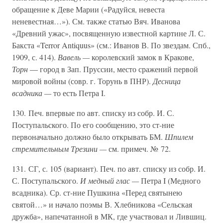
обращение к Деве Марии («Радуйся, невеста
неневестная…»). См. также статью Вяч. Иванова
«Древний ужас», посвященную известной картине Л. С.
Бакста «Terror Antiquus» (см.: Иванов В. По звездам. Спб.,
1909, с. 414).
Вавель —
королевский замок в Кракове,
Торн
— город в Зап. Пруссии, место сражений первой
мировой войны (совр. г. Торунь в ПНР).
Десница
всадника —
то есть Петра I.
130. Печ. впервые по авт. списку из собр. И. С.
Поступальского. По его сообщению, это ст-ние
первоначально должно было открывать БМ.
Шпилем
стремительным Трезини —
см. примеч. № 72.
131. СГ, с. 105 (вариант). Печ. по авт. списку из собр. И.
С. Поступальского.
И медный глас —
Петра I (Медного
всадника). Ср. ст-ние Пушкина «Перед святынею
святой…» и начало поэмы В. Хлебникова «Сельская
дружба», напечатанной в МК, где участвовал и Лившиц.