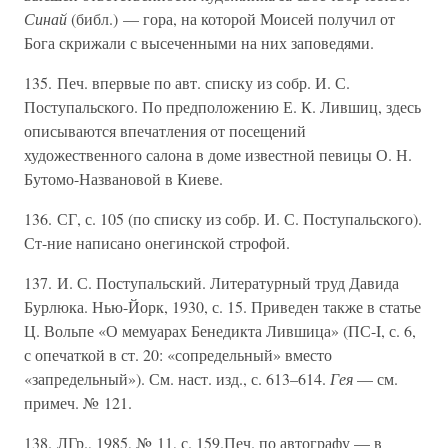
Синай
(библ.) — гора, на которой Моисей получил от
Бога скрижали с высеченными на них заповедями.
135. Печ. впервые по авт. списку из собр. И. С.
Поступальского. По предположению Е. К. Лившиц, здесь
описываются впечатления от посещений
художественного салона в доме известной певицы О. Н.
Бутомо-Названовой в Киеве.
136. СГ, с. 105 (по списку из собр. И. С. Поступальского).
Ст-ние написано онегинской строфой.
137. И. С. Поступальский. Литературный труд Давида
Бурлюка. Нью-Йорк, 1930, с. 15. Приведен также в статье
Ц. Вольпе «О мемуарах Бенедикта Лившица» (ПС-I, с. 6,
с опечаткой в ст. 20: «сопредельный» вместо
«запредельный»). См. наст. изд., с. 613–614.
Гея
— см.
примеч. № 121.
138. ЛГр., 1985, № 11, с. 159.Печ. по автографу — в