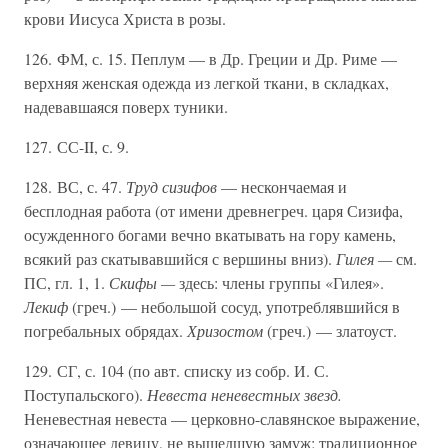
крови Иисуса Христа в розы.
126. ФМ, с. 15. Пеплум — в Др. Греции и Др. Риме —
верхняя женская одежда из легкой ткани, в складках,
надевавшаяся поверх туники.
127. СС-II, с. 9.
128. ВС, с. 47.
Труд сизифов
— нескончаемая и
бесплодная работа (от имени древнегреч. царя Сизифа,
осужденного богами вечно вкатывать на гору камень,
всякий раз скатывавшийся с вершины вниз).
Гилея —
см.
ПС, гл. 1, 1.
Скифы —
здесь: члены группы «Гилея».
Лекиф
(греч.) — небольшой сосуд, употреблявшийся в
погребальных обрядах.
Хризостом
(греч.) — златоуст.
129. СГ, с. 104 (по авт. списку из собр. И. С.
Поступальского).
Невеста неневестных звезд.
Неневестная невеста — церковно-славянское выражение,
означающее девицу, не вышедшую замуж; традиционное