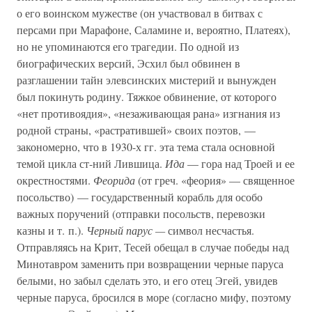
о его воинском мужестве (он участвовал в битвах с
персами при Марафоне, Саламине и, вероятно, Платеях),
но не упоминаются его трагедии. По одной из
биографических версий, Эсхил был обвинен в
разглашении тайн элевсинских мистерий и вынужден
был покинуть родину. Тяжкое обвинение, от которого
«нет противоядия», «незаживающая рана» изгнания из
родной страны, «растратившей» своих поэтов, —
закономерно, что в 1930-х гг. эта тема стала основной
темой цикла ст-ний Лившица.
Ида
— гора над Троей и ее
окрестностями.
Феорида
(от греч. «феория» — священное
посольство) — государственный корабль для особо
важных поручений (отправки посольств, перевозки
казны и т. п.).
Черный парус —
символ несчастья.
Отправляясь на Крит, Тесей обещал в случае победы над
Минотавром заменить при возвращении черные паруса
белыми, но забыл сделать это, и его отец Эгей, увидев
черные паруса, бросился в море (согласно мифу, поэтому