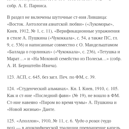
собр. А. Е. Парниса.
В раздел не включены шуточные ст-ния Лившица:
«Восток. Антология азиатской любви» («Лукоморье»,
Киев, 1912, № 1, с. 11), «Верификационные упражнения
в стиле А. Пушкина («Чукоккала», с. 54, а также ПС, гл.
9, с. 536) и написанные совместно с О. Мандельштамом
«Баллада о горлинках» («Чукоккала», с. 236), «Тетушка и
Марат…» и «На Моховой семейство из Полесья…» (собр.
А. И. Бернштейн-Ивича).
123. АСП, с. 645, без загл. Печ. по ФМ, с. 39.
124. «Студенческий альманах». Кн. I. Киев, 1910, с. 105.
Как и ст-ние «Последний фавн» (№ 19), не вошло в ФМ.
Ст-ние навеяно «Пиром во время чумы» А. Пушкина и
«Новой жизнью» Данте.
125. «Аполлон», 1910, № 11, с. 6.
Чудо о розах
(чудо
роз) — в апокрифической традиции превращение капель