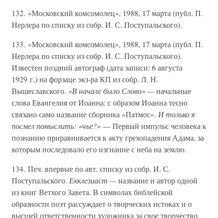
132. «Московский комсомолец», 1988, 17 марта (публ. П.
Нерлера по списку из собр. И. С. Поступальского).
133. «Московский комсомолец», 1988, 17 марта (публ. П.
Нерлера по списку из собр. И. С. Поступальского).
Известен поздний автограф (дата записи: 6 августа
1929 г.) на форзаце экз-ра КП из собр. Л. Н.
Вышеславского.
«В начале было Слово» —
начальные
слова Евангелия от Иоанна: с образом Иоанна тесно
связано само название сборника «Патмос».
И только я
посмел помыслить: «чье?»
— Первый импульс человека к
познанию приравнивается к акту грехопадения Адама, за
которым последовало его изгнание с неба на землю.
134. Печ. впервые по авт. списку из собр. И. С.
Поступальского.
Екклезиаст —
название и автор одной
из книг Ветхого Завета. В символах библейской
образности поэт рассуждает о творческих истоках и о
высшей ответственности художника за свое творчество.