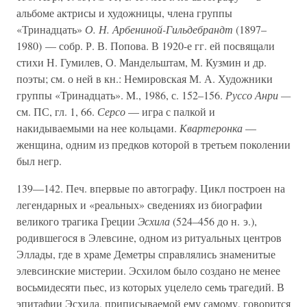
альбоме актрисы и художницы, члена группы
«Тринадцать»
О. Н. Арбениной-Гильдебрандт
(1897–
1980) — собр. Р. В. Попова. В 1920-е гг. ей посвящали
стихи Н. Гумилев, О. Мандельштам, М. Кузмин и др.
поэты; см. о ней в кн.: Немировская М. А. Художники
группы «Тринадцать». M., 1986, с. 152–156.
Руссо Анри —
см. ПС, гл. 1, 66.
Серсо
— игра с палкой и
накидываемыми на нее кольцами.
Квартеронка
—
женщина, одним из предков которой в третьем поколении
был негр.
139—142. Печ. впервые по автографу. Цикл построен на
легендарных и «реальных» сведениях из биографии
великого трагика Греции
Эсхила
(524–456 до н. э.),
родившегося в Элевсине, одном из ритуальных центров
Эллады, где в храме Деметры справлялись знаменитые
элевсинские мистерии. Эсхилом было создано не менее
восьмидесяти пьес, из которых уцелело семь трагедий. В
эпитафии Эсхила, приписываемой ему самому, говорится