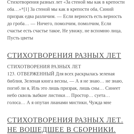
Стихотворения разных лет «За стеной мы как в крепости
оба…»*[1] За стеной мы как в крепости оба, Синий
призрак едва различим. — Если верность есть верность
до гроба… — Ничего, помолчим, помолчим, Если
счастье есть счастье такое, Не увижу, не вспомню лица,
Пусть цветы
СТИХОТВОРЕНИЯ РАЗНЫХ ЛЕТ
СТИХОТВОРЕНИЯ РАЗНЫХ ЛЕТ
123. ОТВЕРЖЕННЫЙ Для всех раскрылась зеленая
библия, Зеленая книга весны, — А я не знаю… не знаю,
погиб ли я, Иль это лишь призрак, лишь сны… Синеет
небо сквозь зыбкие листики… Простор… суета…
голоса… А я опутан лианами мистики, Чужда мне
СТИХОТВОРЕНИЯ РАЗНЫХ ЛЕТ.
НЕ ВОШЕДШЕЕ В СБОРНИКИ.