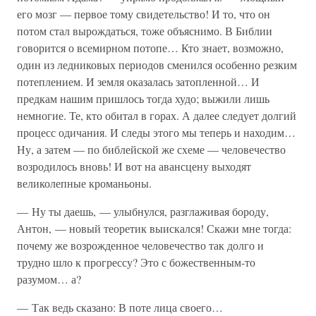
его мозг — первое тому свидетельство! И то, что он
потом стал вырождаться, тоже объяснимо. В Библии
говорится о всемирном потопе… Кто знает, возможно,
один из ледниковых периодов сменился особенно резким
потеплением. И земля оказалась затопленной… И
предкам нашим пришлось тогда худо; выжили лишь
немногие. Те, кто обитал в горах. А далее следует долгий
процесс одичания. И следы этого мы теперь и находим…
Ну, а затем — по библейской же схеме — человечество
возродилось вновь! И вот на авансцену выходят
великолепные кроманьоны.
— Ну ты даешь, — улыбнулся, разглаживая бороду,
Антон, — новый теоретик выискался! Скажи мне тогда:
почему же возрожденное человечество так долго и
трудно шло к прогрессу? Это с божественным-то
разумом… а?
— Так ведь сказано: В поте лица своего…