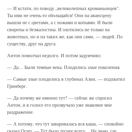
— И кстати, по поводу „великолепных кроманьонцев".
Ты ими не очень-то обольщайся! Они на авансцену
вышли не с цветами, а с ножами и копьями. И были
свирепы и безжалостны. И охотились не только на
животных, но и на таких же, как они сами, — людей. По
существу, друг на друга.
Антон помолчал недолго. И потом задумчиво:
— Да… Были темные века. Плодились злые поколения.
— Самые злые плодились в глубинах Азии, — подхватил
Гринберг.
— Да почему же именно тут? — сейчас же спросил
Антон, и в голосе его прозвучало уже знакомое мне
раздражение.
— А потому, что тут заваривалась вся каша, — спокойно
сказал Осип. — Тут было теснее всего… Не знаю, где