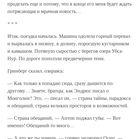
проделать еще и потому, что в конце его меня будет ждать
потрясающая и мрачная новость…
* * *
Итак, поездка началась. Машина одолела горный перевал
и вырвалась в низину, в долину, поросшую кустарником
и камышом. Потянуло сыростью с берегов озера Убса-
Нур. По дороге поползли предвечерние тени.
Гринберг сказал, озираясь:
— Как только я попадаю сюда, сразу дышится по-
другому… Знаете, братцы, как Эндрюс писал о
Монголии? Это, — писал он, — страна тайны, парадокса
и обещаний, страна великих просторов и возможностей.
— Страна обещаний, — Антон поджал губы. — Вот
именно! Обещаний-то много…
— А что же ты хочешь, — горячо заговорил Осип. —