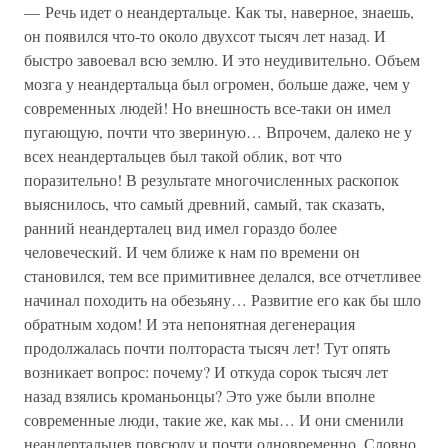
— Речь идет о неандертальце. Как ты, наверное, знаешь,
он появился что-то около двухсот тысяч лет назад. И
быстро завоевал всю землю. И это неудивительно. Объем
мозга у неандертальца был огромен, больше даже, чем у
современных людей! Но внешность все-таки он имел
пугающую, почти что звериную… Впрочем, далеко не у
всех неандертальцев был такой облик, вот что
поразительно! В результате многочисленных раскопок
выяснилось, что самый древний, самый, так сказать,
ранний неандерталец вид имел гораздо более
человеческий. И чем ближе к нам по времени он
становился, тем все примитивнее делался, все отчетливее
начинал походить на обезьяну… Развитие его как бы шло
обратным ходом! И эта непонятная дегенерация
продолжалась почти полтораста тысяч лет! Тут опять
возникает вопрос: почему? И откуда сорок тысяч лет
назад взялись кроманьонцы? Это уже были вполне
современные люди, такие же, как мы… И они сменили
неандертальцев повсюду и почти одновременно. Словно