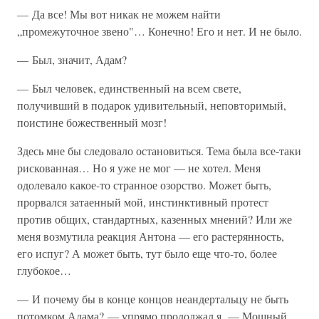
— Да все! Мы вот никак не можем найти
„промежуточное звено"… Конечно! Его и нет. И не было.
— Был, значит, Адам?
— Был человек, единственный на всем свете,
получивший в подарок удивительный, неповторимый,
поистине божественный мозг!
Здесь мне бы следовало остановиться. Тема была все-таки
рискованная… Но я уже не мог — не хотел. Меня
одолевало какое-то странное озорство. Может быть,
прорвался затаенный мой, инстинктивный протест
против общих, стандартных, казенных мнений? Или же
меня возмутила реакция Антона — его растерянность,
его испуг? А может быть, тут было еще что-то, более
глубокое…
— И почему бы в конце концов неандертальцу не быть
потомком Адама? — упрямо продолжал я. — Мощный