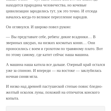
находится прародина человечества, но кочевые
цивилизации зародились тут, уж это точно. И отсюда
началось когда-то великое переселение народов.
Он оглянулся. И широко повел рукою:
— Вы представьте себе, ребята: дикие всадники… В
звериных шкурах, на низких косматых конях… Они
проносились с воем и грохотом по травяному плато. Вот
по этому самому, где катит сейчас наша машина.
А машина наша катила все дальше. Озерный край остался
уже за спиною. И впереди — на востоке — заклубилась
ночная синяя мгла.
И низко над древней пастушеской степью повис бледно-
желтый осколок луны, похожий на отпечаток конского
копыта.