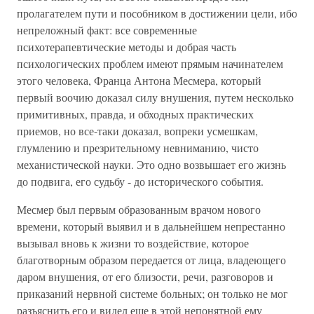
пролагателем пути и пособником в достижении цели, ибо
непреложный факт: все современные
психотерапевтические методы и добрая часть
психологических проблем имеют прямым начинателем
этого человека, Франца Антона Месмера, который
первый воочию доказал силу внушения, путем несколько
примитивных, правда, и обходных практических
приемов, но все-таки доказал, вопреки усмешкам,
глумлению и презрительному невниманию, чисто
механистической науки. Это одно возвышает его жизнь
до подвига, его судьбу - до исторического события.
Месмер был первым образованным врачом нового
времени, который выявил и в дальнейшем непрестанно
вызывал вновь к жизни то воздействие, которое
благотворным образом передается от лица, владеющего
даром внушения, от его близости, речи, разговоров и
приказаний нервной системе больных; он только не мог
разъяснить его и видел еще в этой непонятной ему