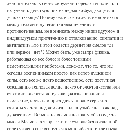
действительно, в своем окружении ореола теплоты или
излучений, действующих на нервы возбуждающе или
успокаивающе? Почему бы, в самом деле, не возникать
между телами и душами тайным течениям и
противотечениям, не возникать между индивидуумом и
индивидуумом притяжению и отталкиванию, симпатии и
антипатии? Кто в этой области дерзнет на смелое "да"
или дерзкое "нет"? Может быть, уже завтра физика,
работающая со все более и более тонкими
измерительными приборами, докажет, что то, что мы
сегодня воспринимаем просто, как напор душевной
силы, есть все же нечто вещественное, есть доступная
созерцанию тепловая волна, нечто от электричества или
от химии, энергия, допускающая взвешивание и
измерение, и что нам приходится вполне серьезно
считаться с тем, над чем отцы наши улыбались, как над
дурачеством. Возможно, возможно таким образом, что
мысли Месмера о творчески-излучающейся жизненной
силе суждено еще вернуться в мир, ибо что такое наука,