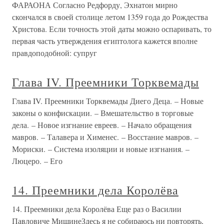
ФАРАОНА Согласно Редфорду, Эхнатон мирно
скончался в своей столице летом 1359 года до Рождества
Христова. Если точность этой даты можно оспаривать, то
первая часть утверждения египтолога кажется вполне
правдоподобной: супруг
Глава IV. Преемники Торквемады
Глава IV. Преемники Торквемады Диего Деца. – Новые
законы о конфискации. – Вмешательство в торговые
дела. – Новое изгнание евреев. – Начало обращения
мавров. – Талавера и Хименес. – Восстание мавров. –
Мориски. – Система изоляции и новые изгнания. –
Люцеро. – Его
14. Преемники дела Королёва
14. Преемники дела Королёва Еще раз о Василии
Павловиче МишинеЗдесь я не собираюсь ни повторять,