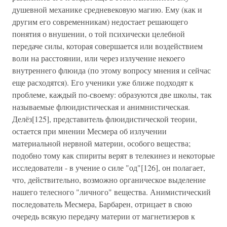
душевной механике средневековую магию. Ему (как и
другим его современникам) недостает решающего
понятия о внушении, о той психически целебной
передаче силы, которая совершается или воздействием
воли на расстоянии, или через излучение некоего
внутреннего флюида (по этому вопросу мнения и сейчас
еще расходятся). Его ученики уже ближе подходят к
проблеме, каждый по-своему: образуются две школы, так
называемые флюидистическая и анимнистическая.
Делёз[125], представитель флюидистической теории,
остается при мнении Месмера об излучении
материальной нервной материи, особого вещества;
подобно тому как спириты верят в телекинез и некоторые
исследователи - в учение о силе "од"[126], он полагает,
что, действительно, возможно органическое выделение
нашего телесного "личного" вещества. Анимистический
последователь Месмера, Барбарен, отрицает в свою
очередь всякую передачу материи от магнетизеров к