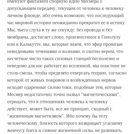
именуют фантазией спорную идею Месмера о
допускающем передачу, текущем от человека к человеку
личном флюиде, ибо очень возможно, что последующий
час мировой истории неожиданно превратит ее в истину.
Мы, чьего слуха в ту же секунду, без провода и без
мембраны, достигает слово, произнесенное в Гонолулу
или в Калькутте, мы, которые знаем, что эфир пронизан
невидимыми течениями и волнами, и охотно верим, что
несчетное число таких силовых станций бесполезно и
неведомо для нас работает во вселенной, мы поистине не
столь смелы, чтобы предвзято отвергать теорию, согласно
которой от живых покровов и возбужденных нервов
исходят одаренные силою токи, подобные тем, которые
Месмер недостаточно точно назвал "магнетическими",
отрицать, что в отношениях человека к человеку
действует, может быть, все же принцип, сходный с
"жизненным магнетизмом". Ибо почему бы телу
человеческому, близость которого возвращает угасшему
жемчугу блеск и сияние жизненной силы, не развивать,