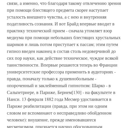
связи, а именно, что благодаря такому отвлечению зрения
при помощи блестящего предмета скорее наступает
усталость внешнего чувства, а с нею и внутренняя
податливость сознания. И вот Брайд впервые вводит в
практику технический прием - сначала утомляет взор
медиума при помощи небольших блестящих хрустальных
шариков и лишь потом приступает к пассам; этим путем
гипноз введен наконец в состав столь недоверчивой до
сих пор науки, как действие техническое, чуждое всякой
таинственности. Впервые решаются теперь во Франции
университетские профессора применить в аудиториях -
правда, поначалу только к душевнобольным -
опороченный и заклейменный гипнотизм: Шарко - в
Сальпетриере, в Париже, Бернем[130] - на факультете в
Нанси. 13 февраля 1882 года Месмер удостаивается в
Париже реабилитации (правда, при этом ни одним
словом не вспоминают о несправедливо обойденном
человеке): внушение, прежде именовавшееся
месмеризмом, признается научно обоснованным