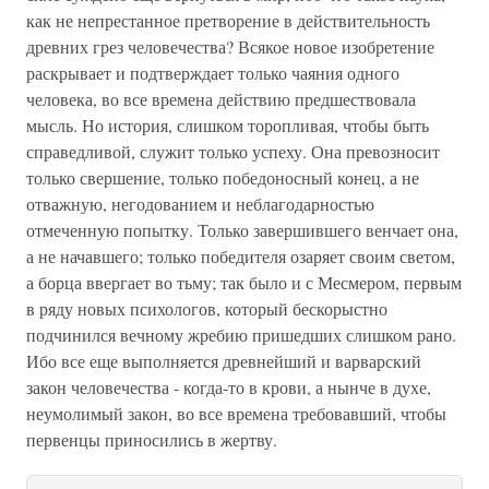
как не непрестанное претворение в действительность
древних грез человечества? Всякое новое изобретение
раскрывает и подтверждает только чаяния одного
человека, во все времена действию предшествовала
мысль. Но история, слишком торопливая, чтобы быть
справедливой, служит только успеху. Она превозносит
только свершение, только победоносный конец, а не
отважную, негодованием и неблагодарностью
отмеченную попытку. Только завершившего венчает она,
а не начавшего; только победителя озаряет своим светом,
а борца ввергает во тьму; так было и с Месмером, первым
в ряду новых психологов, который бескорыстно
подчинился вечному жребию пришедших слишком рано.
Ибо все еще выполняется древнейший и варварский
закон человечества - когда-то в крови, а нынче в духе,
неумолимый закон, во все времена требовавший, чтобы
первенцы приносились в жертву.