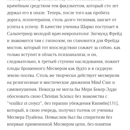
врачебным средством тем факультетом, который сто лет
держал его в опале. Теперь, после того как пробита
дорога, психотерапия, столь долго теснимая, шагает от
успеха к успеху. В качестве ученика Шарко поступает в
Сальпетриер молодой врач-невропатолог Зигмунд Фрейд
и знакомится там с гипнозом; он становится для Фрейда
мостом, который тот впоследствии сожжет за собою, как
только вступит в область психоанализа; и он,
следовательно, в третьей ступени наследования, пожнет
плоды брошенного Месмером как будто и в скудную
землю посева. Столь же творчески действует месмеризм
на религиозные и мистические движения Mind Cure и
самовнушения. Никогда не могла бы Мери Бекер-Эдди
обосновать свою Christian Science без знакомства с
"veuillez et croyez", без терапии убеждения Квимби[131],
который, в свою очередь, получил толчок от ученика
Месмера Пуайена. Немыслим был бы спиритизм без
впервые примененной Месмером цепи, без понятия