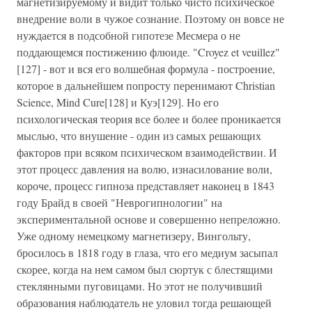
магнетизируемому и видит только чисто психическое
внедрение воли в чужое сознание. Поэтому он вовсе не
нуждается в подсобной гипотезе Месмера о не
поддающемся постижению флюиде. "Croyez et veuillez"
[127] - вот и вся его волшебная формула - построение,
которое в дальнейшем попросту перенимают Christian
Science, Mind Cure[128] и Куэ[129]. Но его
психологическая теория все более и более проникается
мыслью, что внушение - один из самых решающих
факторов при всяком психическом взаимодействии. И
этот процесс давления на волю, изнасилование воли,
короче, процесс гипноза представляет наконец в 1843
году Брайд в своей "Неврогипнологии" на
экспериментальной основе и совершенно непреложно.
Уже одному немецкому магнетизеру, Вингольту,
бросилось в 1818 году в глаза, что его медиум засыпал
скорее, когда на нем самом был сюртук с блестящими
стеклянными пуговицами. Но этот не получивший
образования наблюдатель не уловил тогда решающей