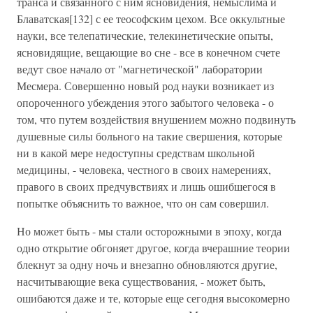
транса и связанного с ним ясновидения, немыслима и
Блаватская[132] с ее теософским цехом. Все оккультные
науки, все телепатические, телекинетические опыты,
ясновидящие, вещающие во сне - все в конечном счете
ведут свое начало от "магнетической" лаборатории
Месмера. Совершенно новый род науки возникает из
опороченного убеждения этого забытого человека - о
том, что путем воздействия внушением можно подвинуть
душевные силы больного на такие свершения, которые
ни в какой мере недоступны средствам школьной
медицины, - человека, честного в своих намерениях,
правого в своих предчувствиях и лишь ошибшегося в
попытке объяснить то важное, что он сам совершил.
Но может быть - мы стали осторожными в эпоху, когда
одно открытие обгоняет другое, когда вчерашние теории
блекнут за одну ночь и внезапно обновляются другие,
насчитывающие века существования, - может быть,
ошибаются даже и те, которые еще сегодня высокомерно