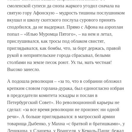
смоленской супеси да снопа жаркого угодил сначала на
святую гору Афонскую – мудрость тишины послушником
вкушал и школу скитского послуха сурового принять
сподобился, да не выдержал. Прямо с Афона на аэроплан
попал – «Илью Муромца Пятого», – на нем и летал,
прислушивался, как тросы под облаком свистят,
приглядывался, как бомбы, что, за борт держась, правой
рукой в неприятельские города сбрасывал, белыми
столбами на земле песок роют. Ух ты, мать честная!
Высоко занесло.
А подошла революция – «за то, что в собрании обложил
крепким словом горлана-дурака, был единогласно избран
в председатели комитета эскадры и послан в
Петербургский Совет». Но революционной карьеры не
сделал: «за все время революции не произнес ни одной
речи». А больше приглядывался: в матросской армии
товарища Дыбенко, у Махна «с братвой и братишками», у
Деникина, у Слащева, у Врангеля, у Кемаль-Паши; бежал