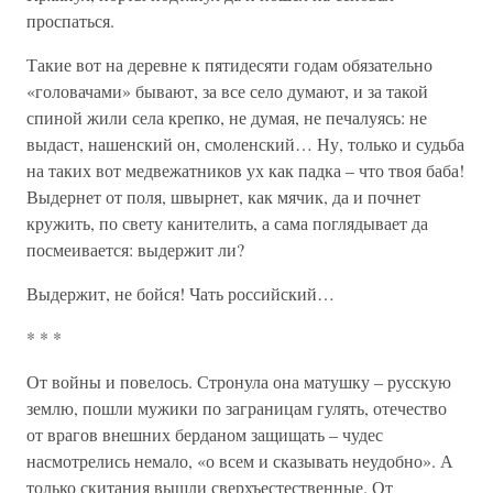
проспаться.
Такие вот на деревне к пятидесяти годам обязательно
«головачами» бывают, за все село думают, и за такой
спиной жили села крепко, не думая, не печалуясь: не
выдаст, нашенский он, смоленский… Ну, только и судьба
на таких вот медвежатников ух как падка – что твоя баба!
Выдернет от поля, швырнет, как мячик, да и почнет
кружить, по свету канителить, а сама поглядывает да
посмеивается: выдержит ли?
Выдержит, не бойся! Чать российский…
* * *
От войны и повелось. Стронула она матушку – русскую
землю, пошли мужики по заграницам гулять, отечество
от врагов внешних берданом защищать – чудес
насмотрелись немало, «о всем и сказывать неудобно». А
только скитания вышли сверхъестественные. От