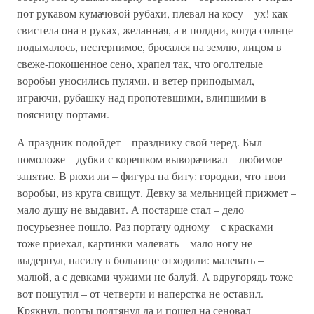
пот рукавом кумачовой рубахи, плевал на косу – ух! как
свистела она в руках, желанная, а в полдни, когда солнце
подымалось, нестерпимое, бросался на землю, лицом в
свеже-покошенное сено, храпел так, что оголтелые
воробьи уносились пулями, и ветер приподымал,
играючи, рубашку над пропотевшими, влипшими в
поясницу портами.
А праздник подойдет – празднику свой черед. Был
помоложе – дубки с корешком выворачивал – любимое
занятие. В рюхи ли – фигура на биту: городки, что твои
воробьи, из круга свищут. Девку за мельницей прижмет –
мало душу не выдавит. А постарше стал – дело
посурьезнее пошло. Раз портачу одному – с красками
тоже приехал, картинки малевать – мало ногу не
выдернул, насилу в больнице отходили: малевать –
малюй, а с девками чужими не балуй. А вдругорядь тоже
вот пошутил – от четверти и наперстка не оставил.
Крякнул, порты подтянул да и пошел на сеновал