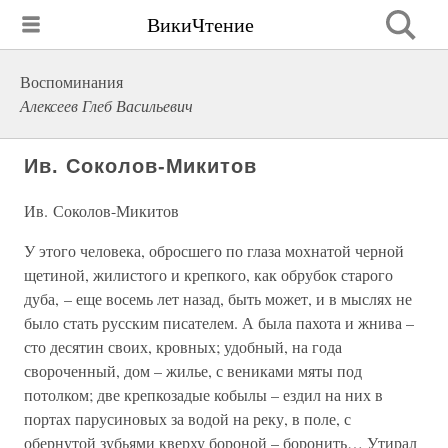
ВикиЧтение
Воспоминания
Алексеев Глеб Васильевич
Ив. Соколов-Микитов
Ив. Соколов-Микитов
У этого человека, обросшего по глаза мохнатой черной
щетиной, жилистого и крепкого, как обрубок старого
дуба, – еще восемь лет назад, быть может, и в мыслях не
было стать русским писателем. А была пахота и жнива –
сто десятин своих, кровных; удобный, на года
свороченный, дом – жилье, с вениками мяты под
потолком; две крепкозадые кобылы – ездил на них в
портах парусиновых за водой на реку, в поле, с
обернутой зубьями кверху бороной – боронить… Утирал