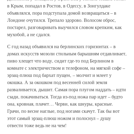
в Крым, попадал в Ростов, в Одессу, в Зонгулдаке
объявлялся, пора подступала домой возвращаться – в
Лондоне очутился. Трепало здорово. Волосом оброс,
постарел, разговаривать выучился словом крепким, как
мухобой, а не сдался.
С год назад объявился на берлинских горизонтах – в
домах искусств мозоли стильным барышням отдавливает,
пиво хлещет что воду, сидит где-то под Берлином в
комнате с электричеством и телефоном, на мягкой софе –
эрзац-плюш под бархат пущен, – молчит и млеет у
окошка. А за окошком под весенней силой земля
разваливается, дышит. Самая пора плугом наддать – идти
сзади, покачиваться. Тогда из-под ножа пар идет – будто
она, кровная, плачет… Черви, как шнуры, красные.
Грачи, по весне наглые, под ногами скачут. Так бы вот
этот самый эрзац-плюш ножом и полоснул – душу
отвести тоже ведь не на чем!