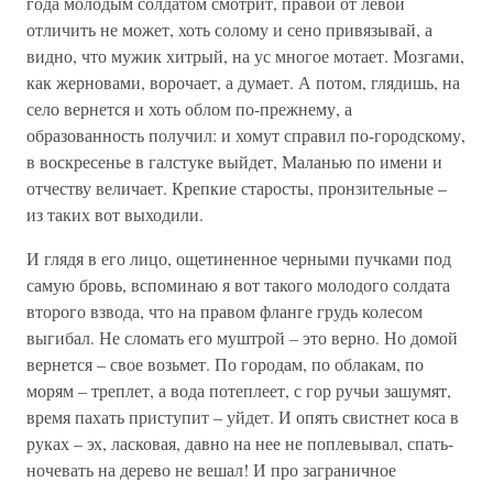
года молодым солдатом смотрит, правой от левой
отличить не может, хоть солому и сено привязывай, а
видно, что мужик хитрый, на ус многое мотает. Мозгами,
как жерновами, ворочает, а думает. А потом, глядишь, на
село вернется и хоть облом по-прежнему, а
образованность получил: и хомут справил по-городскому,
в воскресенье в галстуке выйдет, Маланью по имени и
отчеству величает. Крепкие старосты, пронзительные –
из таких вот выходили.
И глядя в его лицо, ощетиненное черными пучками под
самую бровь, вспоминаю я вот такого молодого солдата
второго взвода, что на правом фланге грудь колесом
выгибал. Не сломать его муштрой – это верно. Но домой
вернется – свое возьмет. По городам, по облакам, по
морям – треплет, а вода потеплеет, с гор ручьи зашумят,
время пахать приступит – уйдет. И опять свистнет коса в
руках – эх, ласковая, давно на нее не поплевывал, спать-
ночевать на дерево не вешал! И про заграничное