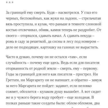
* * *
За границей ему смерть. Будя – насмотрелся. У глаз его
черных, беспокойных, как жуки на ладони, – стрельчатая
вязь проступила, и кулак, что раньше в темноте слоновой
костью отсвечивал, обмяк, камня теперь не раздробит. От
своего – оторвался, сдавать начал. А сдавать некуда –
рожь в саду за решеткой, да сосны в лесу под номером –
дело не подходящее, картошку на газонах не вырастить.
Часто я думаю, почему он не остался «там», если
случайность – почему еще здесь. Ведь если для писателя
оторванность от родной земли – смерть, ему – первому.
Годы за границей для него как писателя – прострел. Ни
Гретхен, ни Маргариту он не напишет, и обратно – замуж
за него Маргарита не пойдет: задавит, если неловко
сожмет, обозлится – кулаком душу вышибет. А вот сидит
же и у чужого берега воду пробует – еще холодная. В
полках раньше такие солдаты были: облом обломом, два