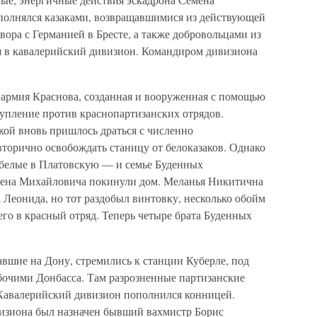
полнялся казаками, возвращавшимися из действующей
ора с Германией в Бресте, а также добровольцами из
я в кавалерийский дивизион. Командиром дивизиона
я армия Краснова, созданная и вооруженная с помощью
тупление против краснопартизанских отрядов.
кой вновь пришлось драться с численно
торично освобождать станицу от белоказаков. Однако
 белые в Платовскую — и семье Буденных
емена Михайловича покинули дом. Меланья Никитична
а Леонида, но тот раздобыл винтовку, несколько обойм
его в красный отряд. Теперь четыре брата Буденных
вшие на Дону, стремились к станции Куберле, под
бочими Донбасса. Там разрозненные партизанские
 Кавалерийский дивизион пополнился конницей.
зиона был назначен бывший вахмистр Борис