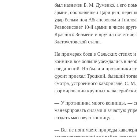
был назначен Б. М. Думенко, а его по
армии, оборонявшей Царицын, перешли
удар белым под Абганеровом и Гнилоак
Реввоенсовет 10-й армии в числе дру
Красного Знамени и вручил почетное 
Златоустовской стали.
На примерах боев в Сальских степях 
конники все больше убеждались в нео
соединений. Но были и противники эт
фронт приехал Троцкий, бывший тогда
смотра, устроенного кавбригаде, С. М
формировании крупных кавалерийских
— У противника много конницы, — ск
маневрировать силами и зачастую уп
создать массовую конницу…
— Вы не понимаете природы кавалери
аристократический род войск, которым