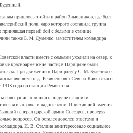
 Буденный.
занам пришлось отойти в район Зимовников, где был
валерийский полк, ядро которого составила группа
е принявшая первый бой с белыми в станице
чили также Б. М. Думенко, заместителем командира
оветской власти вместе с семьями уходили на север, к
овые красноармейские части; в Царицыне были
еприпасы. При движении к Царицыну у С. М. Буденного
возглавлявшим тогда Реввоенсовет Северо-Кавказского
е 1918 года на станции Ремонтная.
на совещание, пришлись по душе всадники,
троевая выправка и ладные кони. Приехавший вместе с
бывший генерал царской армии Снесарев, проверяя
колько вопросов. Он остался доволен ответами и
 командира. И. В. Сталина заинтересовало социальное
частие в революции. Краткая беседа произвела на