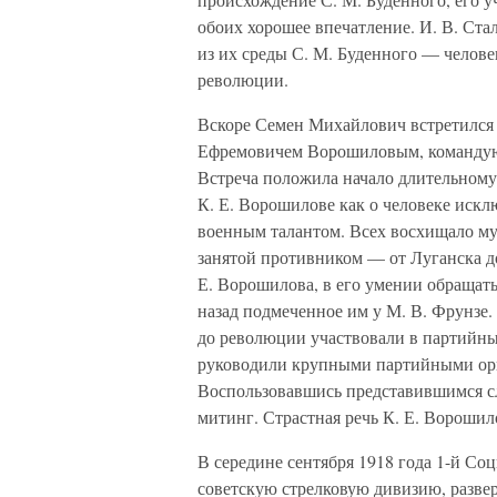
обоих хорошее впечатление. И. В. Ст
из их среды С. М. Буденного — челове
революции.
Вскоре Семен Михайлович встретился
Ефремовичем Ворошиловым, командую
Встреча положила начало длительному
К. Е. Ворошилове как о человеке иск
военным талантом. Всех восхищало муж
занятой противником — от Луганска д
Е. Ворошилова, в его умении обращат
назад подмеченное им у М. В. Фрунзе.
до революции участвовали в партийных
руководили крупными партийными орг
Воспользовавшись представившимся сл
митинг. Страстная речь К. Е. Ворошил
В середине сентября 1918 года 1-й С
советскую стрелковую дивизию, разве