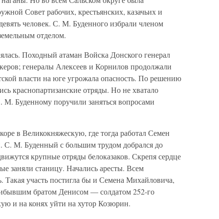
ружной Совет рабочих, крестьянских, казачьих и
девять человек. С. М. Буденного избрали членом
емельным отделом.
лялась. Походный атаман Войска Донского генерал
керов; генералы Алексеев и Корнилов продолжали
тской власти на юге угрожала опасность. По решению
ись краснопартизанские отряды. Но не хватало
С. М. Буденному поручили заняться вопросами
коре в Великокняжескую, где тогда работал Семен
. С. М. Буденный с большим трудом добрался до
 движутся крупные отряды белоказаков. Скрепя сердце
ые заняли станицу. Начались аресты. Всем
. Такая участь постигла бы и Семена Михайловича,
 прибывшим братом Денисом — солдатом 252-го
ую и на конях уйти на хутор Козюрин.