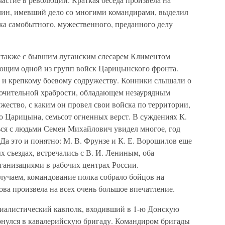
алин, имевший дело со многими командирами, выделил
ка самобытного, мужественного, преданного делу
 также с бывшим луганским слесарем Климентом
щим одной из групп войск Царицынского фронта.
 и крепкому боевому содружеству. Конники слышали о
лючительной храбрости, обладающем незаурядным
ество, с каким он провел свои войска по территории,
о Царицына, семьсот огненных верст. В суждениях К.
ься с людьми Семен Михайлович увидел многое, год
 Да это и понятно: М. В. Фрунзе и К. Е. Ворошилов еще
 съездах, встречались с В. И. Лениным, оба
анизациями в рабочих центрах России.
учаем, командование полка собрало бойцов на
ова произвела на всех очень большое впечатление.
оциалистический кавполк, входивший в 1-ю Донскую
рнулся в кавалерийскую бригаду. Командиром бригады