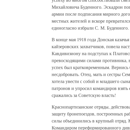
Михайловича Буденного. Эскадрон по
армии после подписания мирного догов
местных жителей и вскоре превратилс
единогласно избрали С. М. Буденного.
В конце мая 1918 года Донская казачь
кайзеровских захватчиков, повела нас
Кавдивизиону на подступах к Платовс
превосходящими силами противника, в
успех был кратковременным. Вернись
несдобровать. Отец, мать и сестры С
хотела увести с собой и младшего сын
патронов и упросил командиров взять 
сражались за Советскую власть!
Краснопартизанские отряды, действова
защиту бронепоездов, построенных ра
силы объединились в крупный отряд.
Командиром переформированного диви