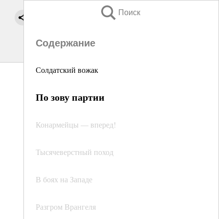
Поиск
Содержание
Солдатский вожак
По зову партии
Конармейцы — вперед!
Тысячеверстный поход
В боях на Западе
Разгром Врангеля