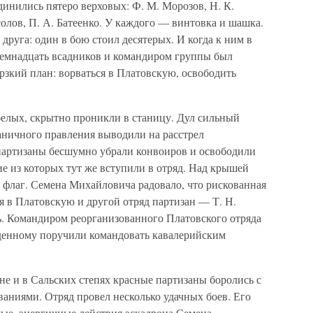
инились пятеро верховых: Ф. М. Морозов, Н. К.
солов, П. А. Батеенко. У каждого — винтовка и шашка.
друга: один в бою стоил десятерых. И когда к ним в
семнадцать всадников и командиром группы был
рзкий план: ворваться в Платовскую, освободить
белых, скрытно проникли в станицу. Дул сильный
аничного правления выводили на расстрел
партизаны бесшумно убрали конвоиров и освободили
е из которых тут же вступили в отряд. Над крышей
 флаг. Семена Михайловича радовало, что рискованная
я в Платовскую и другой отряд партизан — Т. Н.
. Командиром реорганизованного Платовского отряда
уденному поручили командовать кавалерийским
е и в Сальских степях красные партизаны боролись с
аниями. Отряд провел несколько удачных боев. Его
лые, энергичные действия эскадрона Семена