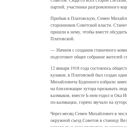
партий, участники разгромленного ко
Прибыв в Платовскую, Семен Михайлов
сторонников Советской власти. Станич
пришли к нему, чтобы вместе обсудить
Платовской.
— Начнем с создания станичного ком
подготовит общее собрание жителей с
12 января 1918 года состоялось общес
кулаков, в Платовской был создан оди
Михайловича Буденного избрали замес
на близлежащие хутора призывать люде
калмыков, вместе Ь ним ездил и Ока И
по-калмыцки, горячо звучало на хуторс
Через месяц Семен Михайлович в числ
окружной съезд Советов в станицу Ве
нового то и дело хватались за шашки 