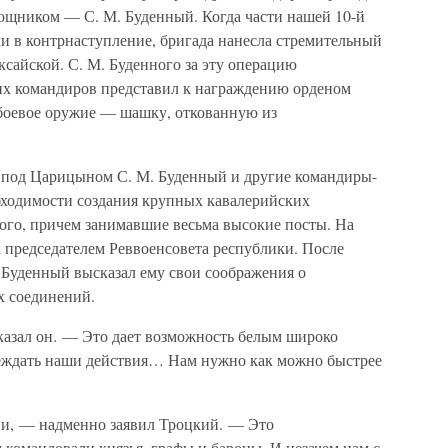
мощником — С. М. Буденный. Когда части нашей 10-й
 в контрнаступление, бригада нанесла стремительный
сайской. С. М. Буденного за эту операцию
гих командиров представил к награждению орденом
боевое оружие — шашку, откованную из
и под Царицыном С. М. Буденный и другие командиры-
бходимости создания крупных кавалерийских
ого, причем занимавшие весьма высокие посты. На
 председателем Реввоенсовета республики. После
. Буденный высказал ему свои соображения о
 соединений.
азал он. — Это дает возможность белым широко
реждать наши действия… Нам нужно как можно быстрее
и, — надменно заявил Троцкий. — Это
 командовали князья, графы и бароны. И незачем нам с