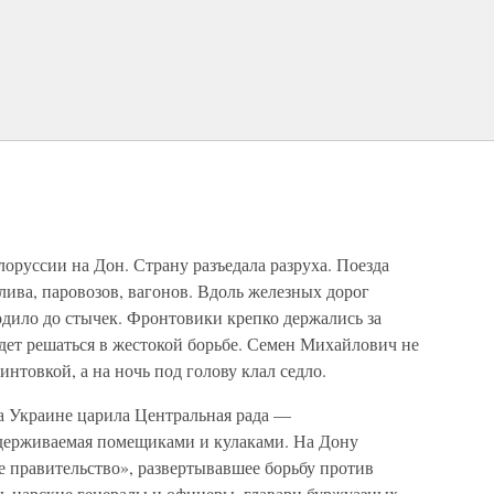
оруссии на Дон. Страну разъедала разруха. Поезда
лива, паровозов, вагонов. Вдоль железных дорог
одило до стычек. Фронтовики крепко держались за
удет решаться в жестокой борьбе. Семен Михайлович не
интовкой, а на ночь под голову клал седло.
а Украине царила Центральная рада —
ддерживаемая помещиками и кулаками. На Дону
е правительство», развертывавшее борьбу против
сь царские генералы и офицеры, главари буржуазных