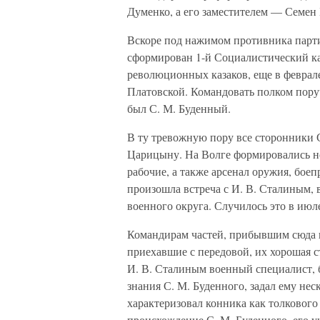
Думенко, а его заместителем — Семен
Вскоре под нажимом противника парти
сформирован 1-й Социалистический ка
революционных казаков, еще в феврал
Платовской. Командовать полком пору
был С. М. Буденный.
В ту тревожную пору все сторонники С
Царицыну. На Волге формировались н
рабочие, а также арсенал оружия, бо
произошла встреча с И. В. Сталиным, 
военного округа. Случилось это в июл
Командирам частей, прибывшим сюда 
приехавшие с передовой, их хорошая с
И. В. Сталиным военный специалист, 
знания С. М. Буденного, задал ему нес
характеризовал конника как толкового
происхождение С. М. Буденного, его у