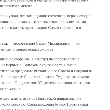
рниловского мятежа.
ич узнал, что там недавно состоялась первая сходка
ники, проведав о его знакомствах с большевиками,
, с чего начать организацию Советской власти в
итета, — посоветовал Семен Михайлович, — он
таницы и прилегающих хуторов.
таничное собрание. Несмотря на сопротивление
н из первых в Сальском округе Совет. Семена
тителем председателя станичного Совета и направили
й на сторону Советской власти. Туда, где жило много
ванович Городовиков. Убедительное слово, сказанное
ких сходках.
е шести делегатов от Платовской направился на
ликокняжескую. Съезд проходил бурно. Противники
и наганы. Но во всем Сальском округе была