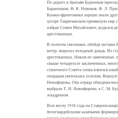
По дороге к братьям Буденным присоед
Баранников, Ф. К. Новиков, Ф. Л. Пра
Казаки-фронтовики хорошо знали друг 
хуторе Тавричанском примкнули еще 
избран Семен Михайлович, родился де
арестованных.
В полночь смельчаки, обойдя заставы 
ветер, моросил холодный дождь. Из ст
арестованных. Никем не замеченные, 
свыше четырехсот заключенных, многи
станичного Совета снова взвился алый
операция увенчалась успехом. Вернулс
Никифорова. Оба отряда объединились
выбрали Т. Н. Никифорова, а С. М. Б
эскадроном.
Всю весну 1918 года на Ставропольщин
белогвардейскими казачьими формиров
успеху во многом способствовали сме