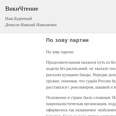
ВикиЧтение
Наш Буденный
Денисов Николай Николаевич
По зову партии
По зову партии
Продолжительным оказался путь из Бел
ходили без расписаний, не хватало топ
рыскали кулацкие банды. Нередко дох
оружие, понимая, что судьба России б
расставался с револьвером, шашкой и в
Положение в стране было сложным. Н
националистическая организация, по
оформилось так называемое «войсково
Советов. Сюда со всех сторон слетали