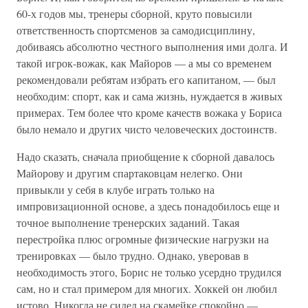
60-х годов мы, тренеры сборной, круто повысили
ответственность спортсменов за самодисциплину,
добиваясь абсолютно честного выполнения ими долга. И
такой игрок-вожак, как Майоров — а мы со временем
рекомендовали ребятам избрать его капитаном, — был
необходим: спорт, как и сама жизнь, нуждается в живых
примерах. Тем более что кроме качеств вожака у Бориса
было немало и других чисто человеческих достоинств.
Надо сказать, сначала приобщение к сборной давалось
Майорову и другим спартаковцам нелегко. Они
привыкли у себя в клубе играть только на
импровизационной основе, а здесь понадобилось еще и
точное выполнение тренерских заданий. Такая
перестройка плюс огромные физические нагрузки на
тренировках — было трудно. Однако, уверовав в
необходимость этого, Борис не только усердно трудился
сам, но и стал примером для многих. Хоккей он любил
истово. Никогда не сидел на скамейке спокойно —