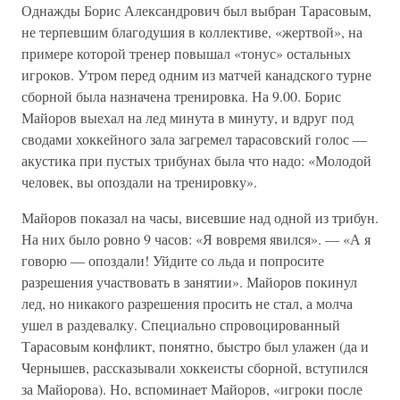
Однажды Борис Александрович был выбран Тарасовым,
не терпевшим благодушия в коллективе, «жертвой», на
примере которой тренер повышал «тонус» остальных
игроков. Утром перед одним из матчей канадского турне
сборной была назначена тренировка. На 9.00. Борис
Майоров выехал на лед минута в минуту, и вдруг под
сводами хоккейного зала загремел тарасовский голос —
акустика при пустых трибунах была что надо: «Молодой
человек, вы опоздали на тренировку».
Майоров показал на часы, висевшие над одной из трибун.
На них было ровно 9 часов: «Я вовремя явился». — «А я
говорю — опоздали! Уйдите со льда и попросите
разрешения участвовать в занятии». Майоров покинул
лед, но никакого разрешения просить не стал, а молча
ушел в раздевалку. Специально спровоцированный
Тарасовым конфликт, понятно, быстро был улажен (да и
Чернышев, рассказывали хоккеисты сборной, вступился
за Майорова). Но, вспоминает Майоров, «игроки после