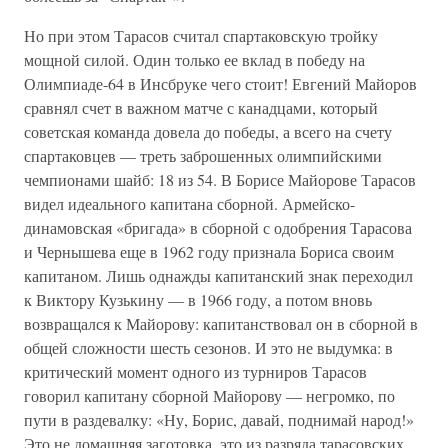
Но при этом Тарасов считал спартаковскую тройку
мощной силой. Один только ее вклад в победу на
Олимпиаде-64 в Инсбруке чего стоит! Евгений Майоров
сравнял счет в важном матче с канадцами, который
советская команда довела до победы, а всего на счету
спартаковцев — треть заброшенных олимпийскими
чемпионами шайб: 18 из 54. В Борисе Майорове Тарасов
видел идеального капитана сборной. Армейско-
динамовская «бригада» в сборной с одобрения Тарасова
и Чернышева еще в 1962 году признала Бориса своим
капитаном. Лишь однажды капитанский знак переходил
к Виктору Кузькину — в 1966 году, а потом вновь
возвращался к Майорову: капитанствовал он в сборной в
общей сложности шесть сезонов. И это не выдумка: в
критический момент одного из турниров Тарасов
говорил капитану сборной Майорову — негромко, по
пути в раздевалку: «Ну, Борис, давай, поднимай народ!»
Это не домашняя заготовка, это из разряда тарасовских