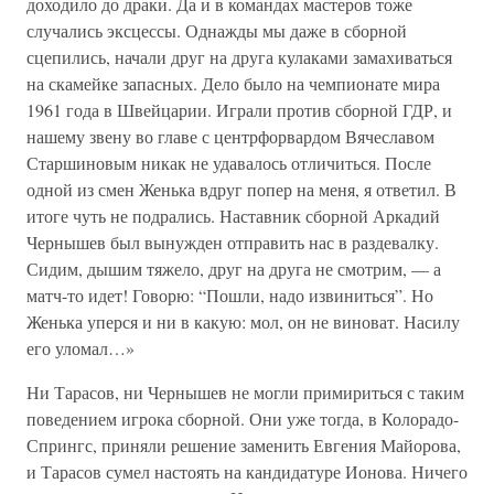
доходило до драки. Да и в командах мастеров тоже
случались эксцессы. Однажды мы даже в сборной
сцепились, начали друг на друга кулаками замахиваться
на скамейке запасных. Дело было на чемпионате мира
1961 года в Швейцарии. Играли против сборной ГДР, и
нашему звену во главе с центрфорвардом Вячеславом
Старшиновым никак не удавалось отличиться. После
одной из смен Женька вдруг попер на меня, я ответил. В
итоге чуть не подрались. Наставник сборной Аркадий
Чернышев был вынужден отправить нас в раздевалку.
Сидим, дышим тяжело, друг на друга не смотрим, — а
матч-то идет! Говорю: “Пошли, надо извиниться”. Но
Женька уперся и ни в какую: мол, он не виноват. Насилу
его уломал…»
Ни Тарасов, ни Чернышев не могли примириться с таким
поведением игрока сборной. Они уже тогда, в Колорадо-
Спрингс, приняли решение заменить Евгения Майорова,
и Тарасов сумел настоять на кандидатуре Ионова. Ничего