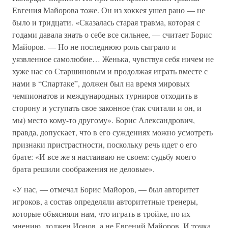
Евгения Майорова тоже. Он из хоккея ушел рано — не
было и тридцати. «Сказалась старая травма, которая с
годами давала знать о себе все сильнее, — считает Борис
Майоров. — Но не последнюю роль сыграло и
уязвленное самолюбие… Женька, чувствуя себя ничем не
хуже нас со Старшиновым и продолжая играть вместе с
нами в “Спартаке”, должен был на время мировых
чемпионатов и международных турниров отходить в
сторону и уступать свое законное (так считали и он, и
мы) место кому-то другому». Борис Александрович,
правда, допускает, что в его суждениях можно усмотреть
признаки пристрастности, поскольку речь идет о его
брате: «И все же я настаиваю не своем: судьбу моего
брата решили соображения не деловые».
«У нас, — отмечал Борис Майоров, — был авторитет
игроков, а состав определяли авторитетные тренеры,
которые объясняли нам, что играть в тройке, по их
мнению, должен Ионов, а не Евгений Майоров. И точка.