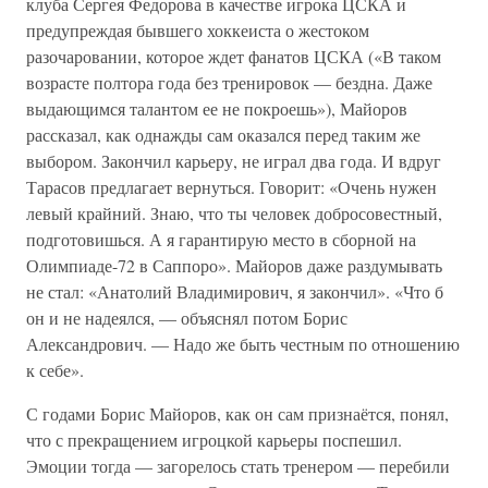
клуба Сергея Федорова в качестве игрока ЦСКА и
предупреждая бывшего хоккеиста о жестоком
разочаровании, которое ждет фанатов ЦСКА («В таком
возрасте полтора года без тренировок — бездна. Даже
выдающимся талантом ее не покроешь»), Майоров
рассказал, как однажды сам оказался перед таким же
выбором. Закончил карьеру, не играл два года. И вдруг
Тарасов предлагает вернуться. Говорит: «Очень нужен
левый крайний. Знаю, что ты человек добросовестный,
подготовишься. А я гарантирую место в сборной на
Олимпиаде-72 в Саппоро». Майоров даже раздумывать
не стал: «Анатолий Владимирович, я закончил». «Что б
он и не надеялся, — объяснял потом Борис
Александрович. — Надо же быть честным по отношению
к себе».
С годами Борис Майоров, как он сам признаётся, понял,
что с прекращением игроцкой карьеры поспешил.
Эмоции тогда — загорелось стать тренером — перебили