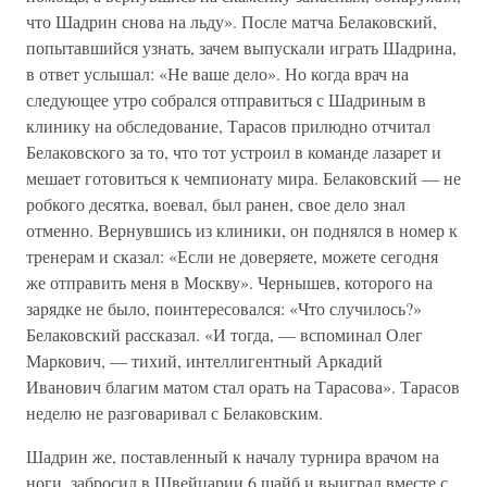
что Шадрин снова на льду». После матча Белаковский,
попытавшийся узнать, зачем выпускали играть Шадрина,
в ответ услышал: «Не ваше дело». Но когда врач на
следующее утро собрался отправиться с Шадриным в
клинику на обследование, Тарасов прилюдно отчитал
Белаковского за то, что тот устроил в команде лазарет и
мешает готовиться к чемпионату мира. Белаковский — не
робкого десятка, воевал, был ранен, свое дело знал
отменно. Вернувшись из клиники, он поднялся в номер к
тренерам и сказал: «Если не доверяете, можете сегодня
же отправить меня в Москву». Чернышев, которого на
зарядке не было, поинтересовался: «Что случилось?»
Белаковский рассказал. «И тогда, — вспоминал Олег
Маркович, — тихий, интеллигентный Аркадий
Иванович благим матом стал орать на Тарасова». Тарасов
неделю не разговаривал с Белаковским.
Шадрин же, поставленный к началу турнира врачом на
ноги, забросил в Швейцарии 6 шайб и выиграл вместе с