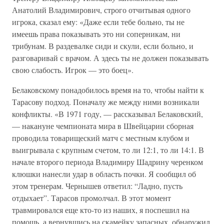
Анатолий Владимирович, строго отчитывая одного
игрока, сказал ему: «Даже если тебе больно, ты не
имеешь права показывать это ни соперникам, ни
трибунам. В раздевалке сиди и скули, если больно, и
разговаривай с врачом. А здесь ты не должен показывать
свою слабость. Игрок — это боец».
Белаковскому понадобилось время на то, чтобы найти к
Тарасову подход. Поначалу же между ними возникали
конфликты. «В 1971 году, — рассказывал Белаковский,
— накануне чемпионата мира в Швейцарии сборная
проводила товарищеский матч с местным клубом и
выигрывала с крупным счетом, то ли 12:1, то ли 14:1. В
начале второго периода Владимиру Шадрину черенком
клюшки нанесли удар в область почки. Я сообщил об
этом тренерам. Чернышев ответил: “Ладно, пусть
отдыхает”. Тарасов промолчал. В этот момент
травмировался еще кто-то из наших, я поспешил на
помощь, а вернувшись на скамейку запасных, обнаружил,