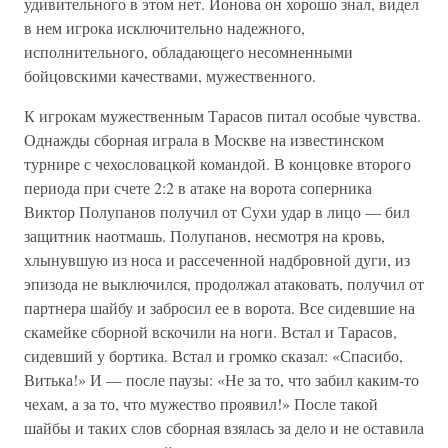
удивительного в этом нет. Ионова он хорошо знал, видел
в нем игрока исключительно надежного,
исполнительного, обладающего несомненными
бойцовскими качествами, мужественного.
К игрокам мужественным Тарасов питал особые чувства.
Однажды сборная играла в Москве на известинском
турнире с чехословацкой командой. В концовке второго
периода при счете 2:2 в атаке на ворота соперника
Виктор Полупанов получил от Сухи удар в лицо — бил
защитник наотмашь. Полупанов, несмотря на кровь,
хлынувшую из носа и рассеченной надбровной дуги, из
эпизода не выключился, продолжал атаковать, получил от
партнера шайбу и забросил ее в ворота. Все сидевшие на
скамейке сборной вскочили на ноги. Встал и Тарасов,
сидевший у бортика. Встал и громко сказал: «Спасибо,
Витька!» И — после паузы: «Не за то, что забил каким-то
чехам, а за то, что мужество проявил!» После такой
шайбы и таких слов сборная взялась за дело и не оставила