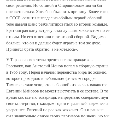
свои решения. Но со мной и Старшиновым могли бы
посоветоваться. Хотя бы объяснить причину. Более того,
в СССР, если ты выпадал из обоймы первой сборной,
тебе давали шанс реабилитироваться во второй команде.
Брат сыграл одну встречу, стал лучшим хоккеистом по ее
итогам. Но его отцепили и от второй сборной. Видимо,
боялись, что он и дальше будет играть в том же духе.
Придется брать обратно, а не хотелось».
У Тарасова своя точка зрения и своя правда: «…
Расскажу, как Анатолий Ионов попал в сборную страны
в 1965 году. Перед началом первенства мира по хоккею,
которое проходило в небольшом финском городке
Тампере, стало ясно, что в сборной открылась вакансия:
Евгений Майоров не может выступать в ее составе. В то
время как все его товарищи, непрерывно совершенствуя
свое мастерство, с каждым годом играли всё надежнее и
увереннее, Евгений не рос как хоккеист. Он и раньше
был значительно слабее своих партнеров по звену, но мы