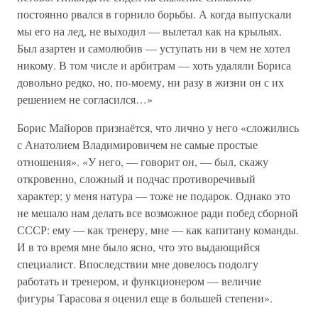
постоянно рвался в горнило борьбы. А когда выпускали
мы его на лед, не выходил — вылетал как на крыльях.
Был азартен и самолюбив — уступать ни в чем не хотел
никому. В том числе и арбитрам — хоть удаляли Бориса
довольно редко, но, по-моему, ни разу в жизни он с их
решением не согласился…»
Борис Майоров признаётся, что лично у него «сложились
с Анатолием Владимировичем не самые простые
отношения». «У него, — говорит он, — был, скажу
откровенно, сложный и подчас противоречивый
характер; у меня натура — тоже не подарок. Однако это
не мешало нам делать все возможное ради побед сборной
СССР: ему — как тренеру, мне — как капитану команды.
И в то время мне было ясно, что это выдающийся
специалист. Впоследствии мне довелось подолгу
работать и тренером, и функционером — величие
фигуры Тарасова я оценил еще в большей степени».