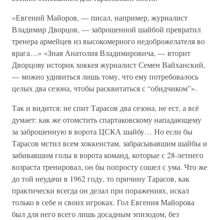
«Евгений Майоров, — писал, например, журналист
Владимир Дворцов, — заброшенной шайбой превратил
тренера армейцев из высокомерного недоброжелателя во
врага…» «Зная Анатолия Владимировича, — вторит
Дворцову историк хоккея журналист Семен Вайханский,
— можно удивиться лишь тому, что ему потребовалось
целых два сезона, чтобы расквитаться с “обидчиком”».
Так и видится: не спит Тарасов два сезона, не ест, а всё
думает: как же отомстить спартаковскому нападающему
за заброшенную в ворота ЦСКА шайбу… Но если бы
Тарасов мстил всем хоккеистам, забрасывавшим шайбы и
забивавшим голы в ворота команд, которые с 28-летнего
возраста тренировал, он бы попросту сошел с ума. Что же
до той неудачи в 1962 году, то причину Тарасов, как
практически всегда он делал при поражениях, искал
только в себе и своих игроках. Гол Евгения Майорова
был для него всего лишь досадным эпизодом, без