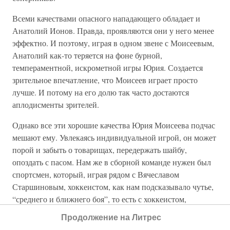
Всеми качествами опасного нападающего обладает и
Анатолий Ионов. Правда, проявляются они у него менее
эффектно. И поэтому, играя в одном звене с Моисеевым,
Анатолий как-то теряется на фоне бурной,
темпераментной, искрометной игры Юрия. Создается
зрительное впечатление, что Моисеев играет просто
лучше. И потому на его долю так часто достаются
аплодисменты зрителей.
Однако все эти хорошие качества Юрия Моисеева подчас
мешают ему. Увлекаясь индивидуальной игрой, он может
порой и забыть о товарищах, передержать шайбу,
опоздать с пасом. Нам же в сборной команде нужен был
спортсмен, который, играя рядом с Вячеславом
Старшиновым, хоккеистом, как нам подсказывало чутье,
“среднего и ближнего боя”, то есть с хоккеистом,
особенно опасным вблизи ворот соперника, был бы в
Продолжение на Литрес
состоянии постоянно создавать Старшинову условия для