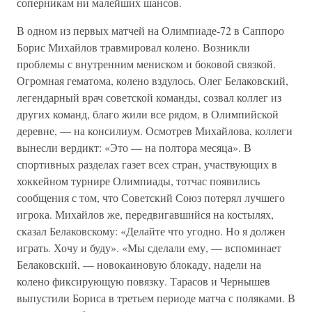
соперникам ни малейших шансов.
В одном из первых матчей на Олимпиаде-72 в Саппоро
Борис Михайлов травмировал колено. Возникли
проблемы с внутренним мениском и боковой связкой.
Огромная гематома, колено вздулось. Олег Белаковский,
легендарный врач советской команды, созвал коллег из
других команд, благо жили все рядом, в Олимпийской
деревне, — на консилиум. Осмотрев Михайлова, коллеги
вынесли вердикт: «Это — на полтора месяца». В
спортивных разделах газет всех стран, участвующих в
хоккейном турнире Олимпиады, тотчас появились
сообщения с том, что Советский Союз потерял лучшего
игрока. Михайлов же, передвигавшийся на костылях,
сказал Белаковскому: «Делайте что угодно. Но я должен
играть. Хочу и буду». «Мы сделали ему, — вспоминает
Белаковский, — новокаиновую блокаду, надели на
колено фиксирующую повязку. Тарасов и Чернышев
выпустили Бориса в третьем периоде матча с поляками. В