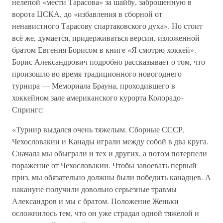
нелепой «мести Тарасова» за шайбу, заброшенную в
ворота ЦСКА, до «избавления в сборной от
ненавистного Тарасову спартаковского духа». Но стоит
всё же, думается, придерживаться версии, изложенной
братом Евгения Борисом в книге «Я смотрю хоккей».
Борис Александрович подробно рассказывает о том, что
произошло во время традиционного новогоднего
турнира — Мемориала Брауна, проходившего в
хоккейном зале американского курорта Колорадо-
Спрингс:
«Турнир выдался очень тяжелым. Сборные СССР,
Чехословакии и Канады играли между собой в два круга.
Сначала мы обыграли и тех и других, а потом потерпели
поражение от Чехословакии. Чтобы завоевать первый
приз, мы обязательно должны были победить канадцев. А
накануне получили довольно серьезные травмы
Александров и мы с братом. Положение Женьки
осложнилось тем, что он уже страдал одной тяжелой и