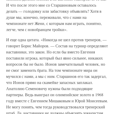
И что после этого мне со Старшиновым оставалось
делать — голодовку или забастовку объявлять? Хотя в
душе мы, конечно, переживали, что с нами на
чемпионате нет Жени, с которым нам играть, понятно,
легче, чем с новобранцем тройки».
И еще одна цитата. «Никогда не шел против тренеров, —
говорит Борис Майоров. — Состав на турнир определяют
наставники, это закон. Но если бы вместо Евгения
поставили игрока, который был явно сильнее, никаких
вопросов бы не было. Ионов замечательный человек, но
не смог заменить брата. На том чемпионате мира он
мучился с нами, а мы с ним. Старшинов его так задергал,
что Ионов прямо на скамейке запасных заплакал.
Анатолию Семеновичу нужны были подходящие
партнеры. Ведь выиграл он олимпийское золото в 1968
году вместе с Евгением Мишаковым и Юрой Моисеевым.
Не могу понять, чем тогда руководствовался тренерский
штаб. Да, наставники не должны объяснять хоккеистам