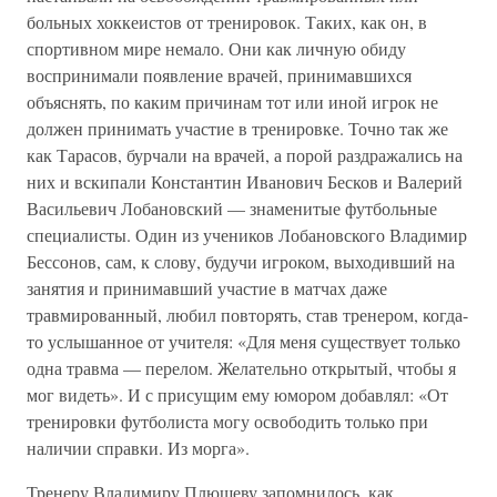
больных хоккеистов от тренировок. Таких, как он, в
спортивном мире немало. Они как личную обиду
воспринимали появление врачей, принимавшихся
объяснять, по каким причинам тот или иной игрок не
должен принимать участие в тренировке. Точно так же
как Тарасов, бурчали на врачей, а порой раздражались на
них и вскипали Константин Иванович Бесков и Валерий
Васильевич Лобановский — знаменитые футбольные
специалисты. Один из учеников Лобановского Владимир
Бессонов, сам, к слову, будучи игроком, выходивший на
занятия и принимавший участие в матчах даже
травмированный, любил повторять, став тренером, когда-
то услышанное от учителя: «Для меня существует только
одна травма — перелом. Желательно открытый, чтобы я
мог видеть». И с присущим ему юмором добавлял: «От
тренировки футболиста могу освободить только при
наличии справки. Из морга».
Тренеру Владимиру Плющеву запомнилось, как