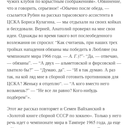
чужих клубов по корыстным соображениям». Обвинение,
что и говорить, серьезное! «Обычно после обеда, —
ссылается Рубин на рассказ тарасовского ассистента в
ЦСКА Бориса Кулагина, — мы отдыхали на своих койках
и беседовали. Верней, Анатолий проверял на мне свои
идеи. Однажды во время такого вот послеобеденного
возлежания он спросил: “Как считаешь, при наших трех
тройках нападения обязаны мы победить в Любляне (на
чемпионате мира 1966 года. —
А. Г.
)?”- “Да, — отвечаю,
— обязаны”. — “А двух — альметовской и фирсовской —
хватило бы?” — “Думаю, да”. — “И я так думаю. А раз
так, на кой ляд мне в сборной готовить противников для
ЦСКА? Женьку я отцеплю“. — “А кого вместо него
возьмешь?” — “Не все ли равно? Кого-нибудь
подберем”».
Этот же рассказ повторяет и Семен Вайханский в
«Золотой книге сборной СССР по хоккею». Только у него
речь идет о чемпионате мира в Тампере 1965 года, да еще