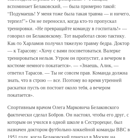
вспоминает Белаковский, — была примерно такой:
“Подумаешь! У меня тоже была такая травма — и ничего,
терпел!”» Он не переносил, когда кто-то пропускал
тренировки. «Не превращайте команду в госпиталь!» —
говорил он Белаковскому. Тот выработал свою тактику.
Как-то Харламов получил тяжелую травму бедра. Доктор
— к Тарасову: «Хочу с вами посоветоваться. Валерке
тренироваться нельзя. Утром он пропустит, а вечером в
костюме немного покатается». — «Знаешь, Алик, —
ответил Тарасов. — Ты не совсем прав. Команда должна
знать, что в строю — все. Поэтому во время утренней
раскатки пусть он постоит около тебя, а вечером
покатается».
Спортивным врачом Олега Марковича Белаковского
фактически сделал Бобров. Он настоял, чтобы его друг, с
которым он учился в одной школе в Сестрорецке, был
назначен доктором футбольно-хоккейной команды ВВС в
1951 году, когда Белаковский приехал в Москву на