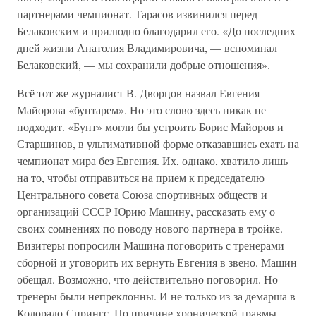
партнерами чемпионат. Тарасов извинился перед
Белаковским и прилюдно благодарил его. «До последних
дней жизни Анатолия Владимировича, — вспоминал
Белаковский, — мы сохранили добрые отношения».
Всё тот же журналист В. Дворцов назвал Евгения
Майорова «бунтарем». Но это слово здесь никак не
подходит. «Бунт» могли бы устроить Борис Майоров и
Старшинов, в ультимативной форме отказавшись ехать на
чемпионат мира без Евгения. Их, однако, хватило лишь
на то, чтобы отправиться на прием к председателю
Центрального совета Союза спортивных обществ и
организаций СССР Юрию Машину, рассказать ему о
своих сомнениях по поводу нового партнера в тройке.
Визитеры попросили Машина поговорить с тренерами
сборной и уговорить их вернуть Евгения в звено. Машин
обещал. Возможно, что действительно поговорил. Но
тренеры были непреклонны. И не только из-за демарша в
Колорадо-Спрингс. По причине хронической травмы