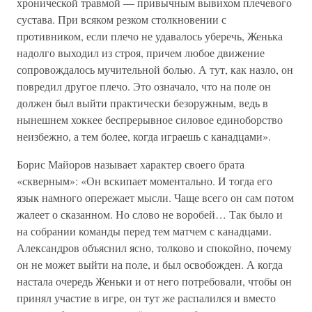
хронической травмой — привычным вывихом плечевого
сустава. При всяком резком столкновении с
противником, если плечо не удавалось уберечь, Женька
надолго выходил из строя, причем любое движение
сопровождалось мучительной болью. А тут, как назло, он
повредил другое плечо. Это означало, что на поле он
должен был выйти практически безоружным, ведь в
нынешнем хоккее беспрерывное силовое единоборство
неизбежно, а тем более, когда играешь с канадцами».
Борис Майоров называет характер своего брата
«скверным»: «Он вскипает моментально. И тогда его
язык намного опережает мысли. Чаще всего он сам потом
жалеет о сказанном. Но слово не воробей… Так было и
на собрании команды перед тем матчем с канадцами.
Александров объяснил ясно, толково и спокойно, почему
он не может выйти на поле, и был освобожден. А когда
настала очередь Женьки и от него потребовали, чтобы он
принял участие в игре, он тут же распалился и вместо