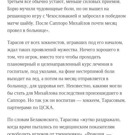
третьем все обычно устают, меньше силовых приемов.
Борю мучили чудовищные боли, но он вышел на
решающую игру с Чехословакией и забросил в победном
матче шайбу. После Саппоро Михайлов почти месяц
провел в больнице».
Тарасов от всех хоккеистов, игравших под его началом,
ждал таких проявлений мужества. Ничего хорошего в
том, что игрок, вместо того чтобы проходить
планомерный и целенаправленный курс лечения в
госпитале, под уколами, на фоне нестерпимой боли
выходит на лед, а потом на месяц отправляется в
больницу, для здоровья нет. Неизвестно, какими могли
бы стать для Михайлова последствия произошедшего в
Саппоро. Но так уж он воспитан — хоккеем, Тарасовым,
партнерами по ЦСКА.
По словам Белаковского, Тарасова «жутко раздражало,
когда врачи пытались по медицинским показателям
освободить игроков от тренировки». «Реакция, —