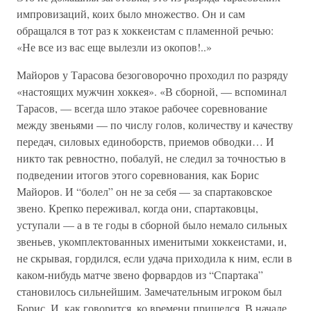
импровизаций, коих было множество. Он и сам
обращался в тот раз к хоккеистам с пламенной речью:
«Не все из вас еще вылезли из окопов!..»
Майоров у Тарасова безоговорочно проходил по разряду
«настоящих мужчин хоккея». «В сборной, — вспоминал
Тарасов, — всегда шло этакое рабочее соревнование
между звеньями — по числу голов, количеству и качеству
передач, силовых единоборств, приемов обводки… И
никто так ревностно, побалуй, не следил за точностью в
подведении итогов этого соревнования, как Борис
Майоров. И “болел” он не за себя — за спартаковское
звено. Крепко переживал, когда они, спартаковцы,
уступали — а в те годы в сборной было немало сильных
звеньев, укомплектованных именитыми хоккеистами, и,
не скрывая, гордился, если удача приходила к ним, если в
каком-нибудь матче звено форвардов из “Спартака”
становилось сильнейшим. Замечательным игроком был
Борис. И, как говорится, ко времени пришелся. В начале