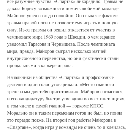
все разумные чувства. «Спартак» лихорадило. Травма не
давала Борису возможности помочь любимой команде.
Майоров ушел со льда спокойно. Он свыкся с фактом:
травма правой ноги не позволит ему играть в полную
силу. Из-за травмы он решил отказаться от участия в
чемпионате мира 1969 года в Швеции, о чем заранее
уведомил Тарасова и Чернышева. После чемпионата
мира, правда, Майоров сыграл несколько матчей
внутрисоюзного первенства, но они фактически стали
прощальными в карьере игрока.
Начальники из общества «Спартак» и профсоюзные
деятели в один голос уговаривали: «Место главного
тренера мы для тебя приготовили». Майоров согласился,
и его кандидатуру быстро утвердили во всех инстанциях,
в том числе в самой главной — горкоме КПСС.
Морально он к таким переменам готов не был, но понял
это гораздо позже. На второй год работы Майорова в
«Спартаке», когда игра у команды не очень-то и клеилась,