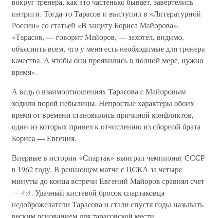
вокруг тренера, как это частенько бывает, завертелись
интриги. Тогда-то Тарасов и выступил в «Литературной
России» со статьей «В защиту Бориса Майорова».
«Тарасов, — говорит Майоров, — захотел, видимо,
объяснить всем, что у меня есть необходимые для тренера
качества. А чтобы они проявились в полной мере, нужно
время».
А ведь о взаимоотношениях Тарасова с Майоровым
ходили порой небылицы. Непростые характеры обоих
время от времени становились причиной конфликтов,
один из которых привел к отчислению из сборной брата
Бориса — Евгения.
Впервые в истории «Спартак» выиграл чемпионат СССР
в 1962 году. В решающем матче с ЦСКА за четыре
минуты до конца встречи Евгений Майоров сравнял счет
— 4:4. Удачный кистевой бросок спартаковца
недоброжелатели Тарасова и стали спустя годы называть
веским основанием для тарасовской мести.