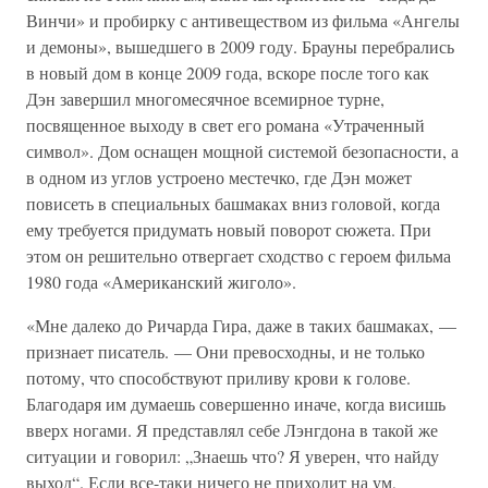
Винчи» и пробирку с антивеществом из фильма «Ангелы
и демоны», вышедшего в 2009 году. Брауны перебрались
в новый дом в конце 2009 года, вскоре после того как
Дэн завершил многомесячное всемирное турне,
посвященное выходу в свет его романа «Утраченный
символ». Дом оснащен мощной системой безопасности, а
в одном из углов устроено местечко, где Дэн может
повисеть в специальных башмаках вниз головой, когда
ему требуется придумать новый поворот сюжета. При
этом он решительно отвергает сходство с героем фильма
1980 года «Американский жиголо».
«Мне далеко до Ричарда Гира, даже в таких башмаках, —
признает писатель. — Они превосходны, и не только
потому, что способствуют приливу крови к голове.
Благодаря им думаешь совершенно иначе, когда висишь
вверх ногами. Я представлял себе Лэнгдона в такой же
ситуации и говорил: „Знаешь что? Я уверен, что найду
выход“. Если все-таки ничего не приходит на ум,