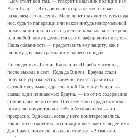
«Дом стоит вон там, — говорит начальник полиции Рая
Алан Гулд. — Это довольно открытое место, и мы
разделяем его опасения. Мало ли кто захочет сунуть сюда
нос, будь то папарацци или какой-нибудь ненормальный,
пожелавший пролить на ступеньки крыльца козью кровь,
или любой, кому вздумается сфотографировать писателя.
Наша обязанность — предоставить ему защиту, как и
любому другому гражданину нашего города».
По сведениям Дженис Каплан из «Пэрейд мэгезин»,
после выхода в свет «Кода да Винчи» Брауны стали
получать угрозы. «Это, конечно, нельзя сравнить с
фетвой мусульман, адресованной Салману Рушди, —
сказал один из знакомых Брауна, — но от их содержания
становилось не по себе». Поэтому если ограда помогла
писателю почувствовать себя в безопасности — это
прекрасно. Однажды, когда у него поинтересовались,
какие, по его мнению, ассоциации вызывает у людей имя
Дэн Браун, писатель печально ответил: «Возможно,