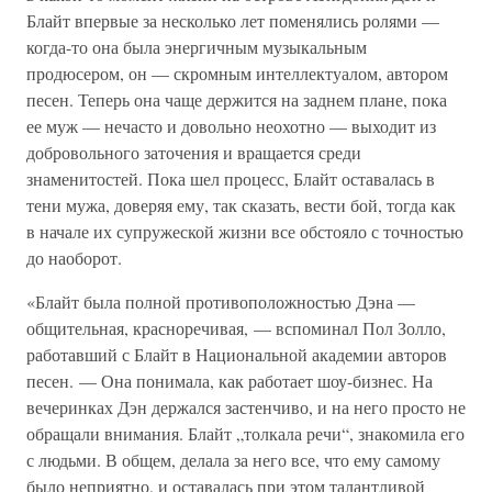
Блайт впервые за несколько лет поменялись ролями —
когда-то она была энергичным музыкальным
продюсером, он — скромным интеллектуалом, автором
песен. Теперь она чаще держится на заднем плане, пока
ее муж — нечасто и довольно неохотно — выходит из
добровольного заточения и вращается среди
знаменитостей. Пока шел процесс, Блайт оставалась в
тени мужа, доверяя ему, так сказать, вести бой, тогда как
в начале их супружеской жизни все обстояло с точностью
до наоборот.
«Блайт была полной противоположностью Дэна —
общительная, красноречивая, — вспоминал Пол Золло,
работавший с Блайт в Национальной академии авторов
песен. — Она понимала, как работает шоу-бизнес. На
вечеринках Дэн держался застенчиво, и на него просто не
обращали внимания. Блайт „толкала речи“, знакомила его
с людьми. В общем, делала за него все, что ему самому
было неприятно, и оставалась при этом талантливой