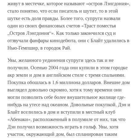
живут в местечке, которое называют «остров Лэнгдония»,
стало понятно, что если писатель и шутит, то в этой
шутке есть доля правды. Более того, супруги назвали
один из своих финансовых счетов «Траст поместья
„Остров Лэнгдония“». Как только закончился суд и
отзвучали фанфары кинодебюта, они с Блайт удалились в
Нью-Гемпшир, в городок Рай.
Увы, желанного уединения супруги здесь так и не
получили. Осенью 2004 года они купили в этом городке
акр земли и дом в английском стиле с тремя спальнями.
Покупка обошлась в 1,6 миллиона долларов. Внешне дом
выглядел довольно скромно, хотя к тому времени они
могли позволить себе более внушительное жилище где-
нибудь на утесе над океаном. Довольные покупкой, Дэн и
Блайт вселились в дом и вступили в местный клуб
«Абенаки», расположенный в полумиле от них, так что
Дэн получил возможность играть в гольф. Увы, хотя
участок, окружающий дом, был спланирован таким