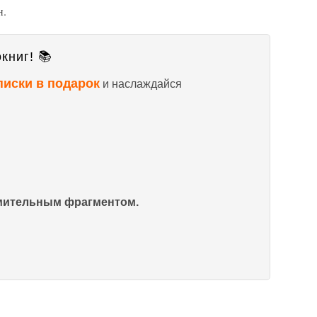
н.
книг! 📚
писки в подарок
и наслаждайся
омительным фрагментом.