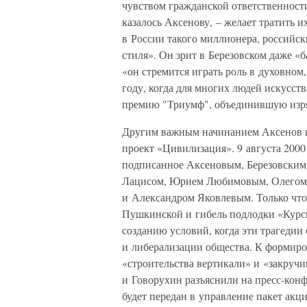
чувством гражданской ответственност
казалось Аксенову, – желает тратить и
в России такого миллионера, российск
стиля». Он зрит в Березовском даже «
«он стремится играть роль в духовном
году, когда для многих людей искусств
премию "Триумф", объединившую изр
Другим важным начинанием Аксенов в
проект «Цивилизация». 9 августа 200
подписанное Аксеновым, Березовским
Лацисом, Юрием Любимовым, Олегом
и Александром Яковлевым. Только что
Пушкинской и гибель подлодки «Курс
созданию условий, когда эти трагедии
и либерализации общества. К формир
«строительства вертикали» и «закручи
и Говорухин разъяснили на пресс-кон
будет передан в управление пакет акц