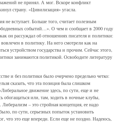
зражений не принял. А мог. Вскоре конфликт
кинул страну. «Цивилизация» угасла.
я не вступает. Больше того, считает полезным
лободневных событий…». О чем и сообщает в 2000 году
как он рассуждал об отношениях писателя и политики:
 вовлечен в политику. На него смотрели как на
ться устройством государства и прочим. Сейчас этого,
олитики занимаются политикой. Освободите литературу
сстве и без политики было очерчено предельно четко:
льзя сказать, что эта позиция была слишком
Либеральное движение здесь, по сути, еще и не
сь обогащаться или, там, ходить в ночные клубы,
… Либерализм – это стройная концепция, ее надо
 было, по сути, серьезных попыток установить
г, что это еще впереди. Если еще не поздно. Надеюсь,