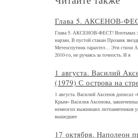
Глава 5. АКСЕНОВ-ФЕ
Глава 5. АКСЕНОВ-ФЕСТ! Впотьмах з
нарзан, В пустой стакан Прозаик звез
Метеоспутник тарахтел… Эти стихи А
2010-го, не ручаясь за точность. И я
1 августа. Василий Ак
(1979) С острова на ст
1 августа. Василий Аксенов дописал «
Крым» Василия Аксенова, законченный 
немногих выживших литпамятников у
вышедшее
17 октября. Наполеон 