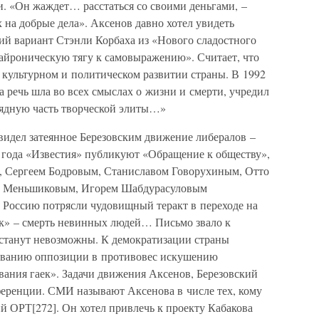
и. «Он жаждет… расстаться со своими деньгами, –
х на добрые дела». Аксенов давно хотел увидеть
ий вариант Стэнли Корбаха из «Нового сладостного
байроническую тягу к самовыражению». Считает, что
, культурном и политическом развитии страны. В 1992
а речь шла во всех смыслах о жизни и смерти, учредил
ядную часть творческой элиты…»
идел затеянное Березовским движение либералов –
0 года «Известия» публикуют «Обращение к обществу»,
, Сергеем Бодровым, Станиславом Говорухиным, Отто
 Меньшиковым, Игорем Шабдурасуловым
 Россию потрясли чудовищный теракт в переходе на
к» – смерть невинных людей… Письмо звало к
 станут невозможны. К демократизации страны
ованию оппозиции в противовес искушению
вания гаек». Задачи движения Аксенов, Березовский
ференции. СМИ называют Аксенова в числе тех, кому
ий ОРТ[272]. Он хотел привлечь к проекту Кабакова