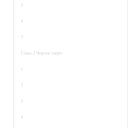
3
4
5
Глава 2 Черное озеро
1
2
3
4