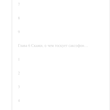
7
8
9
Глава 6 Скажи, о чем тоскует саксофон…
1
2
3
4