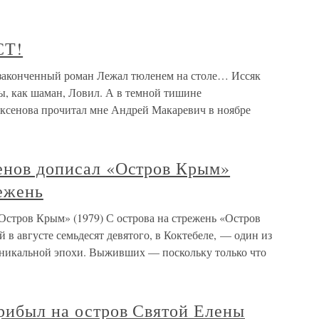
СТ!
аконченный роман Лежал тюленем на столе… Иссяк
ды, как шаман, Ловил. А в темной тишине
ксенова прочитал мне Андрей Макаревич в ноябре
сенов дописал «Остров Крым»
режень
Остров Крым» (1979) С острова на стрежень «Остров
в августе семьдесят девятого, в Коктебеле, — один из
никальной эпохи. Выживших — поскольку только что
прибыл на остров Святой Елены