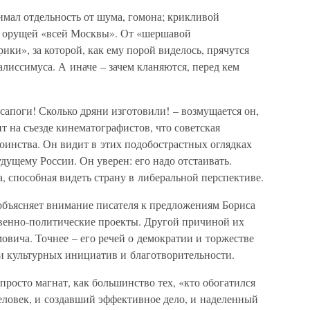
имал отдельность от шума, гомона; крикливой
, орущей «всей Москвы». От «шершавой
ки», за которой, как ему порой виделось, прячутся
лиссимуса. А иначе – зачем кланяются, перед кем
сапоги! Сколько дряни изготовили! – возмущается он,
 на съезде кинематографистов, что советская
оинства. Он видит в этих подобострастных оглядках
дущему России. Он уверен: его надо отстаивать.
а, способная видеть страну в либеральной перспективе.
 объясняет внимание писателя к предложениям Бориса
твенно-политические проекты. Другой причиной их
вича. Точнее – его речей о демократии и торжестве
и культурных инициатив и благотворительности.
просто магнат, как большинство тех, «кто обогатился
еловек, и создавший эффективное дело, и наделенный