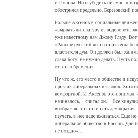
и Попова. Но и убедить не смог, и во
обострился предельно. Березовский по
Больше Аксенов в социальные движени
«вырвать литературу из водоворота з
уже известному нам Джону Глэду. Вот 
«Раньше русский литератор всегда был
властителя дум. Он должен был занима
слава Богу, не нужно делать. Пусть п
от этого бремени».
Ну что ж, его место в обществе и иску
прозаик либеральных взглядов. Хотя не
комфортной. И Аксенов это понимал. «
начиналось, – считал он. – Все кинули
воображая, что это и есть демократия
изучать, в нее надо вживаться. Еще не
либеральное общество в России. Дай бо
не поздно»…