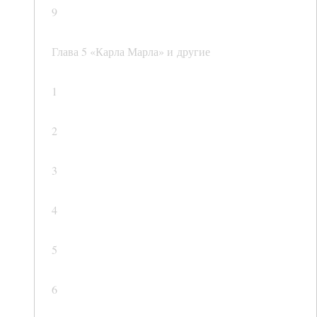
9
Глава 5 «Карла Марла» и другие
1
2
3
4
5
6