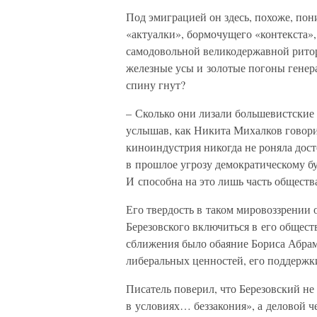
Под эмиграцией он здесь, похоже, пон
«актуалки», бормочущего «контекста»
самодовольной великодержавной ритори
железные усы и золотые погоны генера
спину гнут?
– Сколько они лизали большевистские 
услышав, как Никита Михалков говорит
киноиндустрия никогда не роняла дост
в прошлое угрозу демократическому бу
И способна на это лишь часть обществ
Его твердость в таком мировоззрении
Березовского включиться в его общес
сближения было обаяние Бориса Абрамо
либеральных ценностей, его поддержк
Писатель поверил, что Березовский не 
в условиях… беззакония», а деловой ч