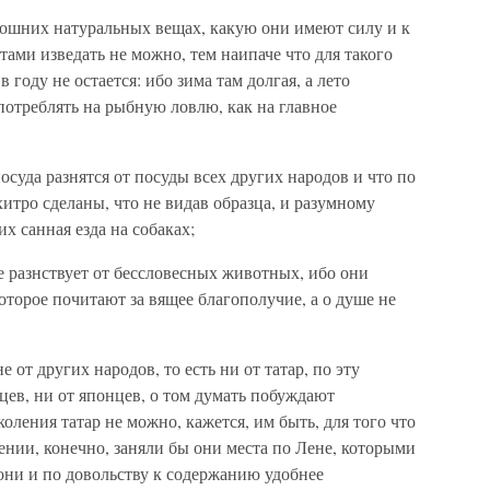
мошних натуральных вещах, какую они имеют силу и к
тами изведать не можно, тем наипаче что для такого
 году не остается: ибо зима там долгая, а лето
употреблять на рыбную ловлю, как на главное
осуда разнятся от посуды всех других народов и что по
хитро сделаны, что не видав образца, и разумному
их санная езда на собаках;
не разнствует от бессловесных животных, ибо они
оторое почитают за вящее благополучие, а о душе не
 от других народов, то есть ни от татар, по эту
ев, ни от японцев, о том думать побуждают
оления татар не можно, кажется, им быть, для того что
ении, конечно, заняли бы они места по Лене, которыми
они и по довольству к содержанию удобнее