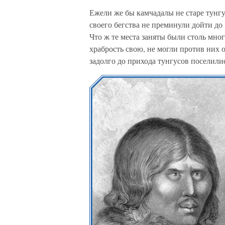
Ежели же бы камчадалы не старе тунгу
своего бегства не преминули дойти до
Что ж те места заняты были столь мно
храбрость свою, не могли против них о
задолго до прихода тунгусов поселили