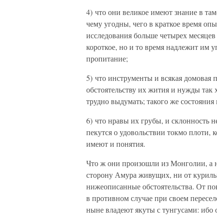
4) что они великое имеют знание в та
чему угодны, чего в краткое время опы
исследования больше четырех месяцев в
короткое, но и то время надлежит им 
пропитание;
5) что инструменты и всякая домовая п
обстоятельству их жития и нужды так 
трудно выдумать; такого же состояния 
6) что нравы их грубы, и склонность 
пекутся о удовольствии токмо плоти, к
имеют и понятия.
Что ж они произошли из Монголии, а не
сторону Амура живущих, ни от курильц
нижеописанные обстоятельства. От пок
в противном случае при своем пересел
ныне владеют якуты с тунгусами: ибо 