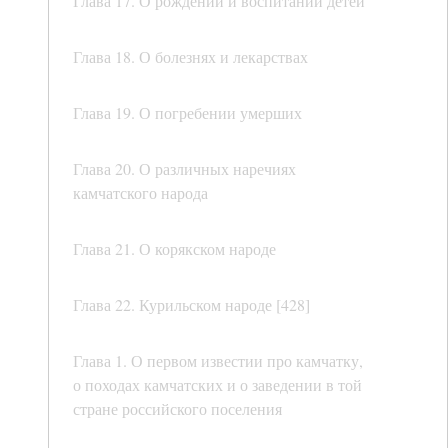
Глава 17. О рождении и воспитании детей
Глава 18. О болезнях и лекарствах
Глава 19. О погребении умерших
Глава 20. О различных наречиях
камчатского народа
Глава 21. О корякском народе
Глава 22. Курильском народе [428]
Глава 1. О первом известии про камчатку,
о походах камчатских и о заведении в той
стране российского поселения