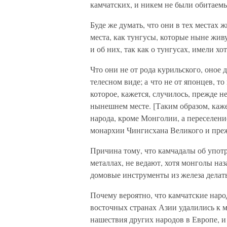
камчатских, и никем не были обитаем
Буде же думать, что они в тех местах 
места, как тунгусы, которые ныне жив
и об них, так как о тунгусах, имели хо
Что они не от рода курильского, оное
телесном виде; а что не от японцев, т
которое, кажется, случилось, прежде 
нынешнем месте. [Таким образом, каже
народа, кроме Монголии, а переселени
монархии Чингисхана Великого и преж
Причина тому, что камчадалы об употр
металлах, не ведают, хотя монголы наз
домовые инструменты из железа делать
Почему вероятно, что камчатские наро
восточных странах Азии удалились к мо
нашествия других народов в Европе, 