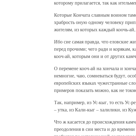
которому прилагается, так как ительм
Которые Кончата славным воином тамо
храбрость оную одному человеку прип
жителям, из которых каждый коочь-ай, 
Ибо сие самая правда, что еловские ж
перед прочими; чего ради и корякам, к
кооч-ай, которым они и от других кам
О перемене кооч-ай на хончала и хонча
немногие, чаю, сомневаться будут, ос
европейских языках чужестранные сло
примеров показать можно, как не токм
Так, например, из Ус-кыг, то есть Ус-
– утка, из Кали-кыг – халилики, из Ку
Что ж касается до происхождения камч
преодоления в сии места и до времени 