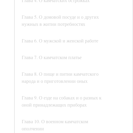
Глава 4. О камчатских острожках
Глава 5. О домовой посуде и о других
нужных в житии потребностях
Глава 6. О мужской и женской работе
Глава 7. О камчатском платье
Глава 8. О пище и питии камчатского
народа и о приготовлении оных
Глава 9. О езде на собаках и о разных к
оной принадлежащих приборах
Глава 10. О военном камчатском
ополчении