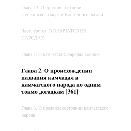
Глава 12. О приливе и отливе
Пенжинского моря и Восточного океана
Часть третья. О КАМЧАТСКИХ
НАРОДАХ
Глава 1. О камчатских народах вообще
Глава 2. О происхождении
названия камчадал и
камчатского народа по одним
токмо догадкам [361]
Глава 3. О прежнем состоянии камчатского
народа