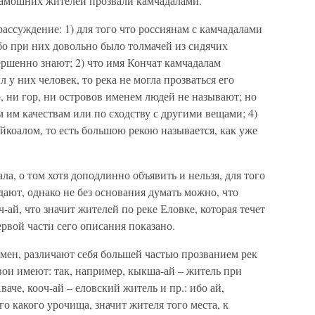
 тамошних жителей прозвали камчадалами.
ассуждение: 1) для того что россиянам с камчадалами
бо при них довольно было толмачей из сидячих
ершенно знают; 2) что имя Кончат камчадалам
л у них человек, то река не могла прозваться его
р, ни гор, ни островов именем людей не называют; но
им качествам или по сходству с другими вещами; 4)
йкоалом, то есть большою рекою называется, как уже
ала, о том хотя доподлинно объявить и нельзя, для того
дают, однако не без основания думать можно, что
ч-ай, что значит жителей по реке Еловке, которая течет
ервой части сего описания показано.
мен, различают себя большей частью прозванием рек
ои имеют: так, например, кыкша-ай – житель при
аче, кооч-ай – еловский житель и пр.: ибо ай,
о какого урочища, значит жителя того места, к