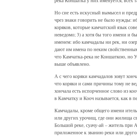
река Коншатка у них именуется, всех
Но сие есть искусный вымысел и предр
чрез знаки говорить не было нужды: и
коряков, которые камчатский язык сов
неведомо; 3) а хотя бы того имени и бы
именем: ибо камчадалы ни рек, ни озе
дают им имена по неким свойственным 
что Камчатка-река не Коншаткою, но У
выше объявлено.
А с чего коряки камчадалов зовут хонч
что коряки и сами причины тому не ве
хончала есть испорченное слово из коо
в Камчатку и Кооч называется, как в п
Камчадалы, кроме общего имени итель
или других урочищ, где они жилища св
Большой реке, суачу-ай – житель при Ав
приложенное к званию реки или другог