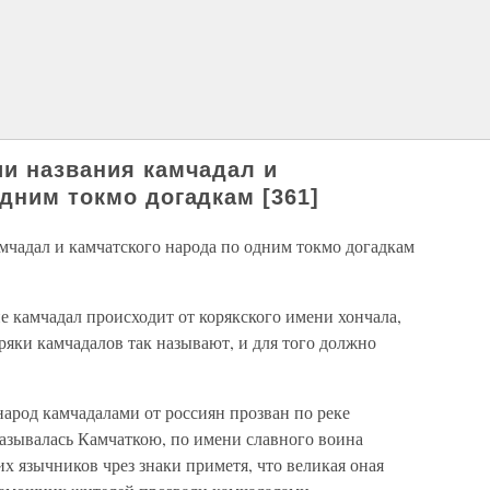
ии названия камчадал и
дним токмо догадкам [361]
мчадал и камчатского народа по одним токмо догадкам
ие камчадал происходит от корякского имени хончала,
оряки камчадалов так называют, и для того должно
арод камчадалами от россиян прозван по реке
называлась Камчаткою, по имени славного воина
их язычников чрез знаки приметя, что великая оная