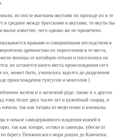
ы.
живали, но после выгнаны якутами по приходе их в те
ут в средине между братскими и якутами, то якуты бы
тя малое известие, чего однако же не примечено.
 доказывается нравами и совершенным несходством в
о вероятною древностью их переселения в те места,
нежели японцы от китайцев отпали и поселились на
тся, не останется иного места происхождения сего
е их, может быть, учинилось задолго до разделения
де происхождения тунгусов и монголов.]
еблении железа и о железной руде, также и о других
ад тому более двух тысяч лет и ружейный снаряд, и
 начали, так как татары из меди ножи и кинжалы.
ды в начале самодержавного владения князей в
рю, так как лопари, остяки и самоеды, убегая от
и по берегу Пенжинского моря дошли до Камчатки.