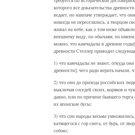
требуется по исторической достоверно
которого все доказательства древности
ведает, но наипаче утверждает, что он
никогда не переселялись, а творцом с
живал на небе, как о том ниже объявле
внешнему виду, по обычаям, по имени,
можно, что камчадалы в древние годы[
древности Стеллер приводит следующее
1) что камчадалы не знают, откуда они
древности]; чего ради верить начали, ч
2) что они до прихода российских люд
выключая соседей своих, коряков и чук
давно, или по причине бывшего торга 
их японские бусы;
3) что сии народы весьма умножились,
катящегося с гор снега, от бурь, от зв
собою;