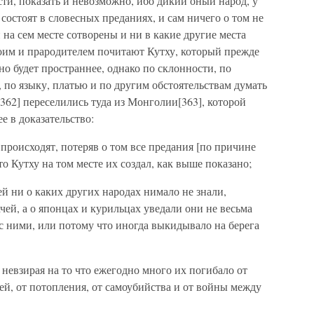
сти, показать и невозможно, ибо дикий оный народ, у
 состоят в словесных преданиях, и сам ничего о том не
и на сем месте сотворены и ни в какие другие места
воим и прародителем почитают Кутху, который прежде
но будет пространнее, однако по склонности, по
 по языку, платью и по другим обстоятельствам думать
362] переселились туда из Монголии[363], которой
 в доказательство:
 происходят, потеряв о том все предания [по причине
то Кутху на том месте их создал, как выше показано;
ей ни о каких других народах нимало не знали,
чей, а о японцах и курильцах уведали они не весьма
с ними, или потому что иногда выкидывало на берега
 невзирая на то что ежегодно много их погибало от
ерей, от потопления, от самоубийства и от войны между