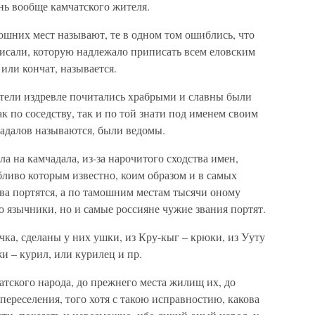
ень вообще камчатского жителя.
шних мест называют, те в одном том ошиблись, что
исали, которую надлежало приписать всем еловским
или кончат, называется.
ители издревле почитались храбрыми и славны были
ак по соседству, так и по той знати под именем своим
чадалов называются, были ведомы.
ла на камчадала, из-за нарочитого сходства имен,
обливо которым известно, коим образом и в самых
ва портятся, а по тамошним местам тысячи оному
о язычники, но и самые россияне чужие звания портят.
речка, сделаны у них ушки, из Кру-кыг – крюки, из Ууту
жи – курил, или курилец и пр.
атского народа, до прежнего места жилищ их, до
переселения, того хотя с такою исправностию, какова