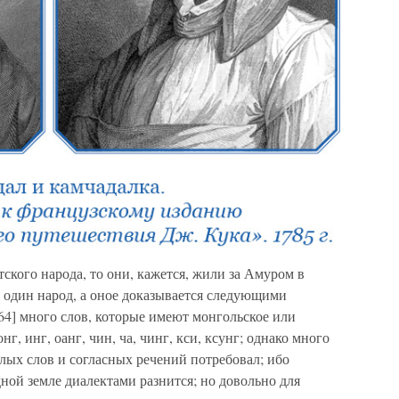
ского народа, то они, кажется, жили за Амуром в
один народ, а оное доказывается следующими
364] много слов, которые имеют монгольское или
г, инг, оанг, чин, ча, чинг, кси, ксунг; однако много
елых слов и согласных речений потребовал; ибо
дной земле диалектами разнится; но довольно для