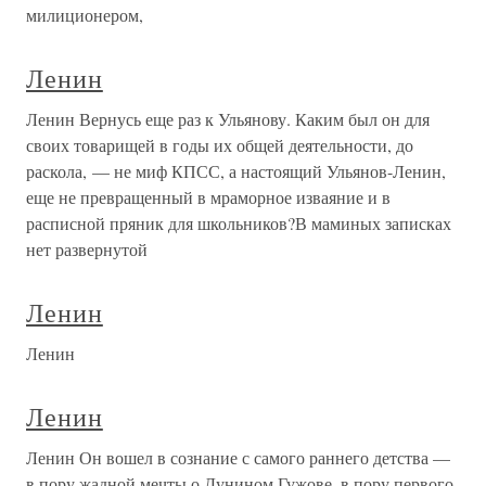
милиционером,
Ленин
Ленин Вернусь еще раз к Ульянову. Каким был он для
своих товарищей в годы их общей деятельности, до
раскола, — не миф КПСС, а настоящий Ульянов-Ленин,
еще не превращенный в мраморное изваяние и в
расписной пряник для школьников?В маминых записках
нет развернутой
Ленин
Ленин
Ленин
Ленин Он вошел в сознание с самого раннего детства —
в пору жадной мечты о Дунином Гужове, в пору первого