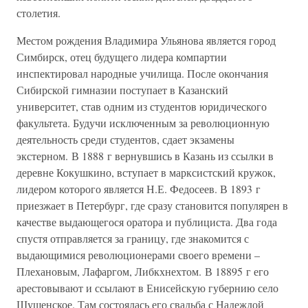
столетия.
Местом рождения Владимира Ульянова является город
Симбирск, отец будущего лидера компартии
инспектировал народные училища. После окончания
Сибирской гимназии поступает в Казанский
университет, став одним из студентов юридического
факультета. Будучи исключенным за революционную
деятельность среди студентов, сдает экзамены
экстерном. В 1888 г вернувшись в Казань из ссылки в
деревне Кокушкино, вступает в марксистский кружок,
лидером которого является Н.Е. Федосеев. В 1893 г
приезжает в Петербург, где сразу становится популярен в
качестве выдающегося оратора и публициста. Два года
спустя отправляется за границу, где знакомится с
выдающимися революционерами своего времени –
Плехановым, Лафаргом, Либкхнехтом. В 18895 г его
арестовывают и ссылают в Енисейскую губернию село
Шушенское. Там состоялась его свадьба с Надеждой