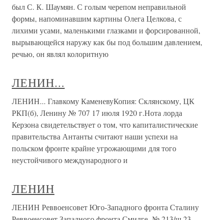
был С. К. Шаумян. С голым черепом неправильной
формы, напоминавшим картины Олега Целкова, с
лихими усами, маленькими глазками и форсированной,
вырывающейся наружу как бы под большим давлением,
речью, он являл колоритную
ЛЕНИН...
ЛЕНИН... Главкому КаменевуКопия: Склянскому, ЦК
РКП(б), Ленину № 707 17 июля 1920 г.Нота лорда
Керзона свидетельствует о том, что капиталистические
правительства Антанты считают наши ycпехи на
польском фронте крайне угрожающими для того
неустойчивого международного и
ЛЕНИН
ЛЕНИН Реввоенсовет Юго-Западного фронта Сталину
Реввоенсовет Западного фронта Смилге. № 213/ш 23