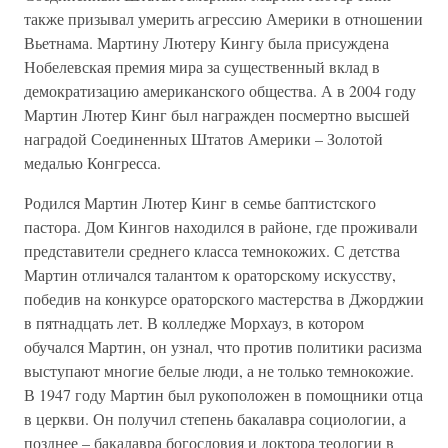
также призывал умерить агрессию Америки в отношении
Вьетнама. Мартину Лютеру Кингу была присуждена
Нобелевская премия мира за существенный вклад в
демократизацию американского общества. А в 2004 году
Мартин Лютер Кинг был награжден посмертно высшей
наградой Соединенных Штатов Америки – Золотой
медалью Конгресса.
Родился Мартин Лютер Кинг в семье баптистского
пастора. Дом Кингов находился в районе, где проживали
представители среднего класса темнокожих. С детства
Мартин отличался талантом к ораторскому искусству,
победив на конкурсе ораторского мастерства в Джорджии
в пятнадцать лет. В колледже Морхауз, в котором
обучался Мартин, он узнал, что против политики расизма
выступают многие белые люди, а не только темнокожие.
В 1947 году Мартин был рукоположен в помощники отца
в церкви. Он получил степень бакалавра социологии, а
позднее – бакалавра богословия и доктора теологии в