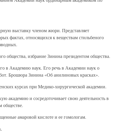
рную выставку членом жюри. Представляет
рых фактах, относящихся к веществам стильбеного
зводных.
го общества, избрание Зинина президентом общества.
го в Академию наук. Его речь в Академии наук о
бот. Брошюра Зинина «Об анилиновых красках».
енских курсах при Медико-хирургической академии.
ую академию и сосредоточивает свою деятельность в
м обществе.
щенные амаровой кислоте и ее гомологам.
,