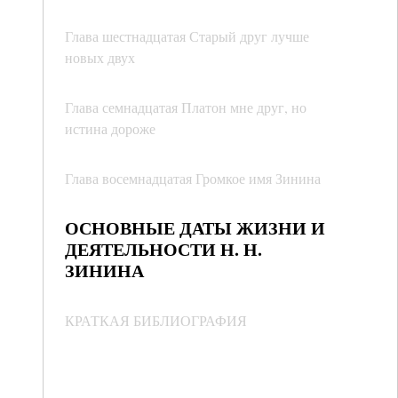
Глава шестнадцатая Старый друг лучше
новых двух
Глава семнадцатая Платон мне друг, но
истина дороже
Глава восемнадцатая Громкое имя Зинина
ОСНОВНЫЕ ДАТЫ ЖИЗНИ И
ДЕЯТЕЛЬНОСТИ Н. Н.
ЗИНИНА
КРАТКАЯ БИБЛИОГРАФИЯ