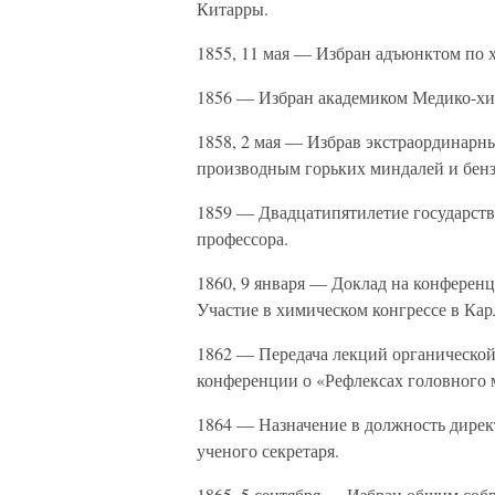
Китарры.
1855, 11 мая — Избран адъюнктом по 
1856 — Избран академиком Медико-хи
1858, 2 мая — Избрав экстраординарн
производным горьких миндалей и бенз
1859 — Двадцатипятилетие государств
профессора.
1860, 9 января — Доклад на конферен
Участие в химическом конгрессе в Кар
1862 — Передача лекций органической
конференции о «Рефлексах головного 
1864 — Назначение в должность дирек
ученого секретаря.
1865, 5 сентября — Избран общим со