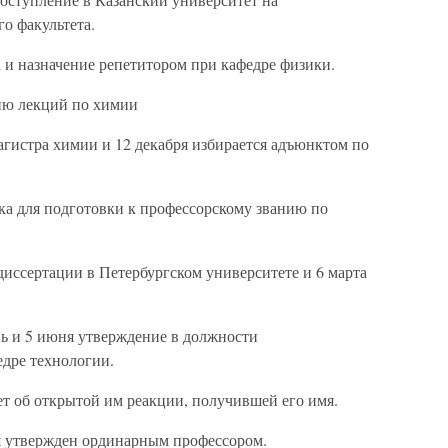
о факультета.
 и назначение репетитором при кафедре физики.
нию лекций по химии
агистра химии и 12 декабря избирается адъюнктом по
а для подготовки к профессорскому званию по
диссертации в Петербургском университете и 6 марта
нь и 5 июня утверждение в должности
едре технологии.
т об открытой им реакции, получившей его имя.
ря утвержден ординарным профессором.