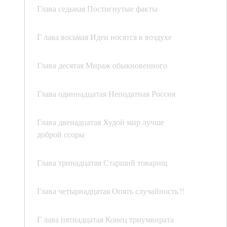
Глава седьмая Постигнутые факты
Г лава восьмая Идеи носятся в воздухе
Глава десятая Мираж обыкновенного
Глава одиннадцатая Неподатная Россия
Глава двенадцатая Худой мир лучше
доброй ссоры
Глава тринадцатая Старший товарищ
Глава четырнадцатая Опять случайность?!
Г лава пятнадцатая Конец триумвирата