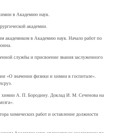
химии в Академию наук.
рургической академии.
ым академиком в Академию наук. Начало работ по
оина.
енной службы и присвоение звания заслуженного
ции «О значении физики и химии в госпитале».
лсруэ.
 химии А. П. Бородину. Доклад И. М. Сеченова на
мозга».
тора химических работ и оставление должности
бранием Академии наук ординарным академиком по