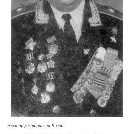
Нестор Дмитриевич Козин