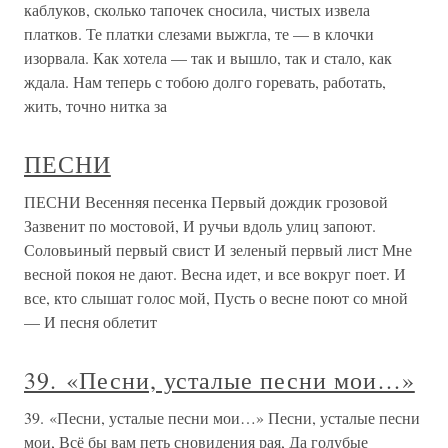
каблуков, сколько тапочек сносила, чистых извела
платков. Те платки слезами выжгла, те — в клочки
изорвала. Как хотела — так и вышло, так и стало, как
ждала. Нам теперь с тобою долго горевать, работать,
жить, точно нитка за
ПЕСНИ
ПЕСНИ Весенняя песенка Первый дождик грозовой
Зазвенит по мостовой, И ручьи вдоль улиц запоют.
Соловьиный первый свист И зеленый первый лист Мне
весной покоя не дают. Весна идет, и все вокруг поет. И
все, кто слышат голос мой, Пусть о весне поют со мной
— И песня облетит
39. «Песни, усталые песни мои…»
39. «Песни, усталые песни мои…» Песни, усталые песни
мои, Всё бы вам петь сновидения рая, Да голубые