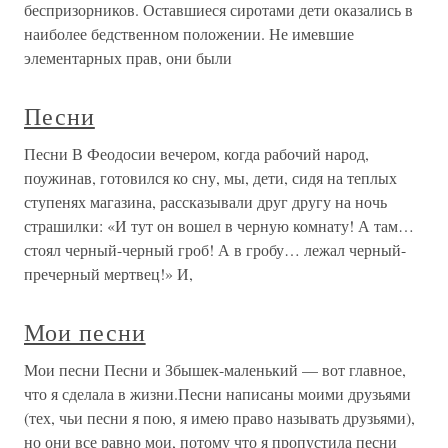
беспризорников. Оставшиеся сиротами дети оказались в
наиболее бедственном положении. Не имевшие
элементарных прав, они были
Песни
Песни В Феодосии вечером, когда рабочий народ,
поужинав, готовился ко сну, мы, дети, сидя на теплых
ступенях магазина, рассказывали друг другу на ночь
страшилки: «И тут он вошел в черную комнату! А там…
стоял черный-черный гроб! А в гробу… лежал черный-
пречерный мертвец!» И,
Мои песни
Мои песни Песни и Збышек-маленький — вот главное,
что я сделала в жизни.Песни написаны моими друзьями
(тех, чьи песни я пою, я имею право называть друзьями),
но они все равно мои, потому что я пропустила песни