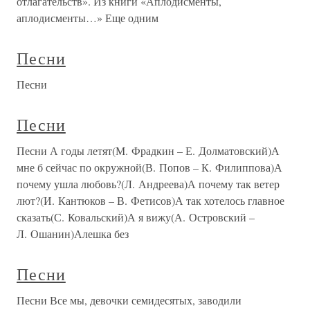
отлагательств». Из книги «Аплодисменты,
аплодисменты…» Еще одним
Песни
Песни
Песни
Песни А годы летят(М. Фрадкин – Е. Долматовский)А
мне б сейчас по окружной(В. Попов – К. Филиппова)А
почему ушла любовь?(Л. Андреева)А почему так ветер
лют?(И. Кантюков – В. Фетисов)А так хотелось главное
сказать(С. Ковальский)А я вижу(А. Островский –
Л. Ошанин)Алешка без
Песни
Песни Все мы, девочки семидесятых, заводили