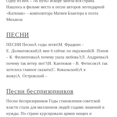
Одну из них – «В путь» вскоре запела вся страна.
Нашлось в фильме место и песне авторов легендарной
«Катюши» – композитора Матвея Блантера и поэта
Михаила
ПЕСНИ
ПЕСНИ ПесниА годы летят(М. Фрадкин –
Е. Долматовский)А мне б сейчас по окружной(В. Попов
– К. Филиппова)А почему ушла любовь?(Л. Андреева)А
почему так ветер лют?(И. Кантюков – В. Фетисов)А так
хотелось главное сказать(С. Ковальский)А я
вижу(А. Островский –
Песни беспризорников
Песни беспризорников Годы становления советской
власти стали для миллионов людей годами лишений и
нужды. По стране курсировали армии нищих и