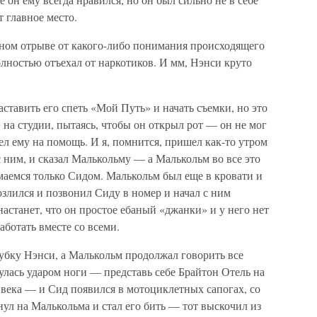
ет главное место.
лном отрыве от какого-либо понимания происходящего
олностью отъехал от наркотиков. И мм, Нэнси круто
ставить его спеть «Мой Путь» и начать съемки, но это
на студии, пытаясь, чтобы он открыл рот — он не мог
л ему на помощь. И я, помнится, пришел как-то утром
с ним, и сказал Малькольму — а Малькольм во все это
имаемся только Сидом. Малькольм был еще в кровати и
зозлился и позвонил Сиду в номер и начал с ним
 настанет, что он простое ебаный «джанки» и у него нет
аботать вместе со всеми.
рубку Нэнси, а Малькольм продолжал говорить все
улась ударом ноги — представь себе Брайтон Отель на
8 века — и Сид появился в мотоциклетных сапогах, со
нул на Малькольма и стал его бить — тот выскочил из