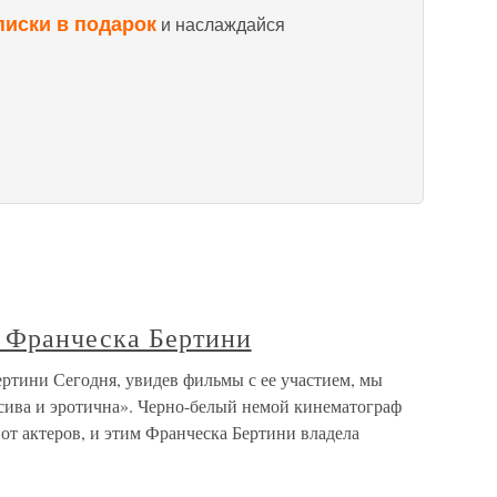
писки в подарок
и наслаждайся
ранческа Бертини
ни Сегодня, увидев фильмы с ее участием, мы
асива и эротична». Черно-белый немой кинематограф
от актеров, и этим Франческа Бертини владела