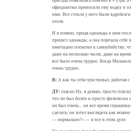
официантки приносили ему водку и то
ими. Все стекла у него были вдребезги
отеля.
И я помню, придя однажды к ним посл
пришел однажды, а она порезала себе в
имитацию попытки к самоубийству, что
даже на несколько часов, даже на время
все было очень трудно. Когда Мальколь
очень трудно.
В:
А как ты себя чувствовал, работая 
ДТ:
(пауза) Ну, я думаю, просто (пауз
что он был болен и просто физически н
он был очень... он все время спрашива
сделать, он хотел выглядеть как можно
— нормально?» — и все в этом духе.
Но мы устали от всей ситуации в цело