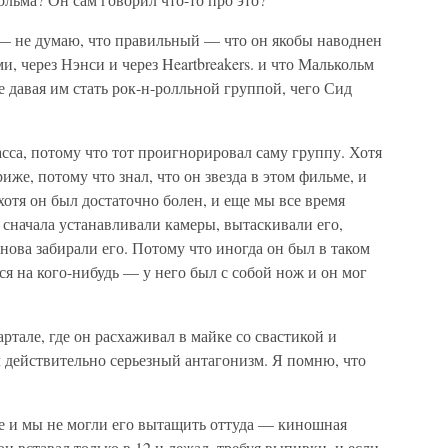
 — не думаю, что правильный — что он якобы наводнен
, через Нэнси и через Heartbreakers. и что Малькольм
не давая им стать рок-н-ролльной группой, чего Сид
асса, потому что тот проигнорировал саму группу. Хотя
иже, потому что знал, что он звезда в этом фильме, и
хотя он был достаточно болен, и еще мы все время
ы сначала устанавливали камеры, вытаскивали его,
 снова забирали его. Потому что иногда он был в таком
ся на кого-нибудь — у него был с собой нож и он мог
ртале, где он расхаживал в майке со свастикой и
 действительно серьезный антагонизм. Я помню, что
те и мы не могли его вытащить оттуда — киношная
он вставал только в 12 и лежал, требуя выпивки, и если