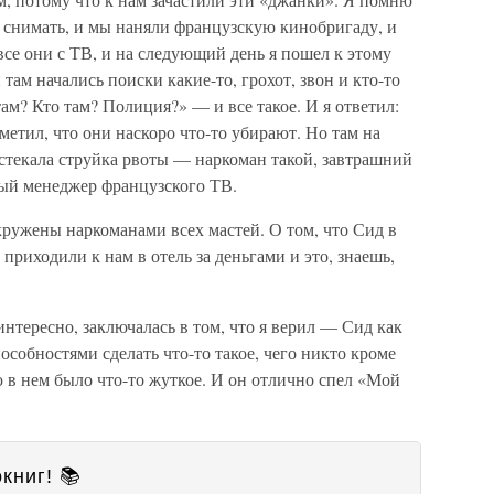
 снимать, и мы наняли французскую кинобригаду, и
се они с ТВ, и на следующий день я пошел к этому
 там начались поиски какие-то, грохот, звон и кто-то
там? Кто там? Полиция?» — и все такое. И я ответил:
аметил, что они наскоро что-то убирают. Но там на
а стекала струйка рвоты — наркоман такой, завтрашний
мый менеджер французского ТВ.
кружены наркоманами всех мастей. О том, что Сид в
приходили к нам в отель за деньгами и это, знаешь,
интересно, заключалась в том, что я верил — Сид как
собностями сделать что-то такое, чего никто кроме
ю в нем было что-то жуткое. И он отлично спел «Мой
книг! 📚