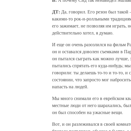
ДТ:
Да, говорил. Его резон был такой
какими-то рок-н-ролльными традициями
его зажимает, не позволяя им играть, 
действительно хотел, я думаю.
И еще он очень разозлился на фильм Р
он и оставался доволен съемками в Пар
он пытался сыграть как можно лучше, 
пытались спрятать его куда-нибудь; м
говорили: ты делаешь то-то и то-то, и
состоянии, что запросто мог набросить
напасть на людей.
Мы много снимали его в еврейском ква
местные люди от него шарахались, был
он был способен на ужасные вещи.
Вот, и он разлеживался в своей комна
бригада появлялась обычно в 9 утра, а 