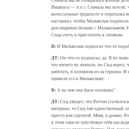
Вишиуса — п.п.). Сначала мы хотели, чт
колоссальные трудности и перепалка м
настаивал, чтобы Малькольм подписал,
разговаривал больше с Малькольмом. И
Сида спеть и приступить к съемкам.
В:
И Малькольм подписал что-то подо
ДТ:
Он что-то подписал, да. Я не знаю
что ничего не значило, но Сид верил, 
работать, в основном из-за героина. И
привела его к Малькольму.
В:
А на чем она была основана?
ДТ:
Сид увидел, что Роттен ссучился 
материал, то Сид там единственный, кт
просто рок-группой. Ммм, я думаю, Рот
в этом смысле чувствовал себя наследн
совсем не нравился Роттен. Нет, раньш