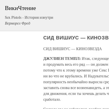
ВикиЧтение
Sex Pistols - История изнутри
Верморел Фред
СИД ВИШИУС — КИНОЗ
СИД ВИШИУС — КИНОЗВЕЗДА
ДЖУЛИЕН ТЕМПЛ:
Итак, следующее
и продумать весь его ряд — он должен
потому что к этому времени уже Секс
ни во что не врубались. И Надувательс
популярность необычайно выросла сре
заставить снова все возненавидеть, а э
для движения, если ты хочешь делать ч
сработало.
Сначала мы не собирались вообще дел