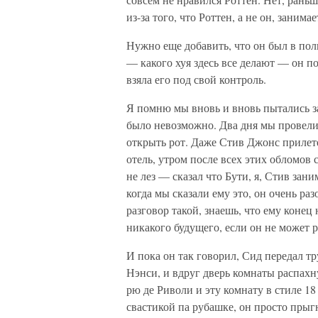
из-за того, что Роттен, а не он, занима
Нужно еще добавить, что он был в по
— какого хуя здесь все делают — он п
взяла его под свой контроль.
Я помню мы вновь и вновь пытались за
было невозможно. Два дня мы провели 
открыть рот. Даже Стив Джонс прилете
отель, утром после всех этих обломов 
не лез — сказал что Бути, я, Стив зан
когда мы сказали ему это, он очень ра
разговор такой, знаешь, что ему конец
никакого будущего, если он не может р
И пока он так говорил, Сид передал т
Нэнси, и вдруг дверь комнаты распахн
рю де Риволи и эту комнату в стиле 1
свастикой па рубашке, он просто прыг