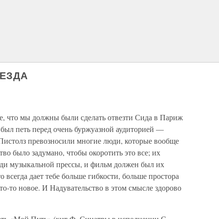
ВЕЗДА
, что мы должны были сделать отвезти Сида в Париж
 был петь перед очень буржуазной аудиторией —
 Пистолз превозносили многие люди, которые вообще
тво было задумано, чтобы окоротить это все; их
ди музыкальной прессы, и фильм должен был их
то всегда дает тебе больше гибкости, больше простора
то-то новое. И Надувательство в этом смысле здорово
ать «Мой Путь» (хит Ф. Синатры в исполнении С.