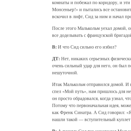
комнаты и побежал по коридору, и эт
Монсеньер!» и пытались все остановит
вскочил в лифт, Сид за ним и начал пр
После этого Малькольм уехал домой, он
все доделывать с французской бригадо
В:
И что Сид сильно его избил?
ДТ:
Нет, никаких серьезных физическ
очень сильный удар для него, он был 
нешуточной.
Итак Малькольм отправился домой. И н
спел «Мой путь», нам пришлось для не
он просто обрадовался, когда узнал, ч
Потому что первоначальная идея, може
как Френк Синатра. А Сид говорил: «Я
нашли такой — вступительный куплет о
В:
А почему Сид так ненавидел Малько