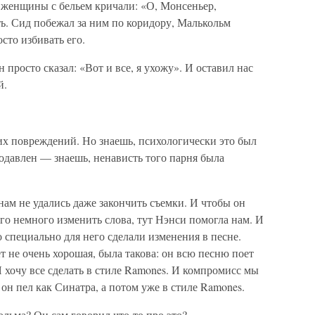
и женщины с бельем кричали: «О, Монсеньер,
ь. Сид побежал за ним по коридору, Малькольм
осто избивать его.
 просто сказал: «Вот и все, я ухожу». И оставил нас
й.
их повреждений. Но знаешь, психологически это был
подавлен — знаешь, ненависть того парня была
ам не удались даже закончить съемки. И чтобы он
го немного изменить слова, тут Нэнси помогла нам. И
то специально для него сделали изменения в песне.
т не очень хорошая, была такова: он всю песню поет
 хочу все сделать в стиле Ramones. И компромисс мы
н пел как Синатра, а потом уже в стиле Ramones.
льма? Он сам говорил что-то про это?