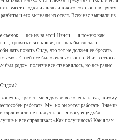
ник вместо водки и апельсинового сока, он швырялся
 разбиты и его выгнали из отеля. Всех нас выгнали из
е съемок — все из-за этой Нэнси — я помню как
ены, кровать вся в крови, она как бы сделала
бы дать понять Сиду, что тот не должен ее бросать
 съемок. С ней все было очень странно. И из-за этого
м был рядом, полегче все становилось, но все равно
с Сидом?
а) конечно, временами я думал: все очень плохо, потому
еспособен работать. Мм, но он хотел работать. Знаешь,
л: хорошо или нет получилось, я могу еще дубль
 лучше и все спрашивал: «Как получилось? Как я там
м, потому что к нам зачастили эти «джанки». Я помню