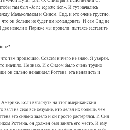
обы там был «Je ne regrette rien». И тут начались
ежду Малькольмом и Сидом. Сид, и это очень грустно,
 что он больше не будет им командовать. И сам Сид не
 две недели в Париже мы провели, пытаясь заставить
бное?
 что там произошло. Совсем ничего не знаю. Я уверен,
что значило. Не знаю. И с Сидом было очень трудно
 еще он сильно ненавидел Роттена, эта ненависть и
в Америке. Если взглянуть на этот американский
о взял на себя все безумие, кто делал их больше, чем
тена это сильно задело и он просто растерялся. И Сид
иком Роттена, он должен был занять его место. И ему
е он ему всегда нравился, но он был сильно не в себе