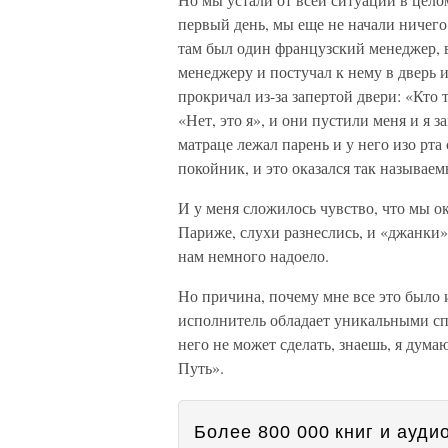
первый день, мы еще не начали ничего
там был один французский менеджер, в
менеджеру и постучал к нему в дверь и
прокричал из-за запертой двери: «Кто 
«Нет, это я», и они пустили меня и я з
матраце лежал парень и у него изо рт
покойник, и это оказался так называе
И у меня сложилось чувство, что мы о
Париже, слухи разнеслись, и «джанки» 
нам немного надоело.
Но причина, почему мне все это было 
исполнитель обладает уникальными спо
него не может сделать, знаешь, я дума
Путь».
Более 800 000 книг и аудио