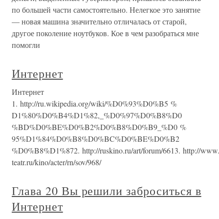
по большей части самостоятельно. Нелегкое это занятие
— новая машина значительно отличалась от старой,
другое поколение ноутбуков. Кое в чем разобраться мне
помогли
Интернет
Интернет
1. http://ru.wikipedia.org/wiki/%D0%93%D0%B5 %
D1%80%D0%B4%D1%82,_%D0%97%D0%B8%D0
%BD%D0%BE%D0%B2%D0%B8%D0%B9_%D0 %
95%D1%84%D0%B8%D0%BC%D0%BE%D0%B2
%D0%B8%D1%872. http://ruskino.ru/art/forum/6613. http://www.
teatr.ru/kino/acter/rn/sov/968/
Глава 20 Вы решили заброситься в
Интернет