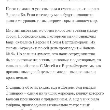
Нечто похожее я уже слышала и смогла оценить талант
Эрнеста Бо. Если и теперь у меня будут помощники
такого же уровня, то мы свернем горы и завоюем мир.
Мир мы завоевали, но очень много лет воевали между
собой. Профессионалы, с которыми меня познакомил
Баде, оказались Пьером и Полем Вертхаймерами. Их
фирма «Буржуа» и по сей день производит «Шанель
№ 5». Но если вы думаете, что наше сотрудничество
было настолько же легким, насколько плодотворным, то
сильно ошибаетесь. С Мисей и с Вертхаймерами мы как
прикованные одной цепью к галере – вместе никак, а
врозь нельзя.
Я слышала об этих акулах еще в Довиле, они владели
Эпинаром – одним из лучших жеребцов, кличку которого
Бальсан произносил с придыханием. А еще у них была
фабрика, производившая изначально театральный