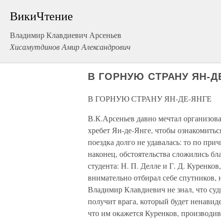
ВикиЧтение
Владимир Клавдиевич Арсеньев
Хисамутдинов Амир Александрович
В ГОРНУЮ СТРАНУ ЯН-Д
В ГОРНУЮ СТРАНУ ЯН-ДЕ-ЯНГЕ
В.К.Арсеньев давно мечтал организова
хребет Ян-де-Янге, чтобы ознакомить
поездка долго не удавалась: то по прич
наконец, обстоятельства сложились бл
студента: Н. П. Делле и Г. Д. Куренко
внимательно отбирал себе спутников, н
Владимир Клавдиевич не знал, что суд
получит врага, который будет ненавид
что им окажется Куренков, производи