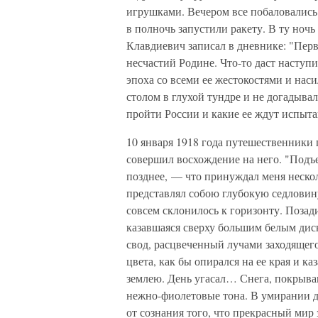
игрушками. Вечером все побаловались 
в полночь запустили ракету. В ту ноч
Клавдиевич записал в дневнике: "Пер
несчастий Родине. Что-то даст наступ
эпоха со всеми ее жестокостями и нас
столом в глухой тундре и не догадыва
пройти России и какие ее ждут испыта
10 января 1918 года путешественники 
совершил восхождение на него. "Подъ
позднее, — что принуждал меня нескол
представлял собою глубокую седловину
совсем склонилось к горизонту. Позад
казавшаяся сверху большим белым диск
свод, расцвеченный лучами заходящег
цвета, как бы опирался на ее края и к
землею. День угасал… Снега, покрыва
нежно-фиолетовые тона. В умирании дн
от сознания того, что прекрасный мир