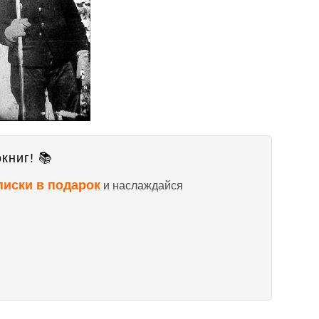
книг! 📚
писки в подарок
и наслаждайся