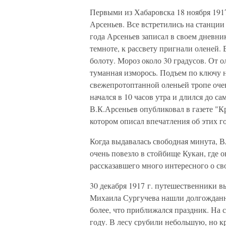
Первыми из Хабаровска 18 ноября 1917
Арсеньев. Все встретились на станции 
года Арсеньев записал в своем дневни
темноте, к рассвету пригнали оленей.
болоту. Мороз около 30 градусов. От о
туманная изморось. Подъем по ключу н
свежепротоптанной оленьей тропе очен
начался в 10 часов утра и длился до са
В.К.Арсеньев опубликовал в газете "К
котором описал впечатления об этих го
Когда выдавалась свободная минута, 
очень повезло в стойбище Кукан, где 
рассказавшего много интересного о св
30 декабря 1917 г. путешественники в
Михаила Сургучева нашли долгожданны
более, что приближался праздник. На 
году. В лесу срубили небольшую, но 