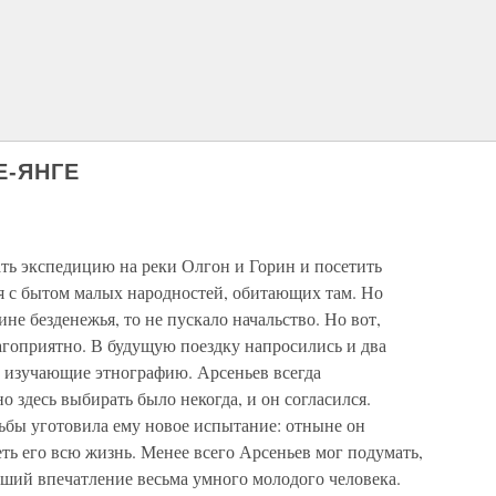
Е-ЯНГЕ
ть экспедицию на реки Олгон и Горин и посетить
ся с бытом малых народностей, обитающих там. Но
ине безденежья, то не пускало начальство. Но вот,
агоприятно. В будущую поездку напросились и два
в, изучающие этнографию. Арсеньев всегда
о здесь выбирать было некогда, и он согласился.
ьбы уготовила ему новое испытание: отныне он
еть его всю жизнь. Менее всего Арсеньев мог подумать,
вший впечатление весьма умного молодого человека.