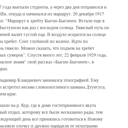
 года выехали студенты, а через два дня отправился и
Ин, откуда и начинался их маршрут. 20 декабря 1917
ке: "Маршрут к хребту Быгин-Быгинен. Встали еще в
 Выступили как раз с восходом солнца. Тяжелый путь по
леней валит густой пар. В воздухе искрится на солнце
а хребет. Снег глубиной по колено. Идти по
ь тяжело. Можно сказать, что подъем на хребет
мых сумерок". Спустя много лет, 22 февраля 1929 года,
расное знамя" свой рассказ «Быгин-Быгинен», в
рах.
Владимир Клавдиевич занимался этнографией. Ему
он встретил весьма словоохотливого шамана Дтунгуса,
оем крае.
ышли на р. Кур, где в доме гостеприимного якута
й отдых, которому все были несказанно рады, тем
следующий день все принялись готовиться к Новому
красивую елочку и дружно нарядили ее нехитрыми