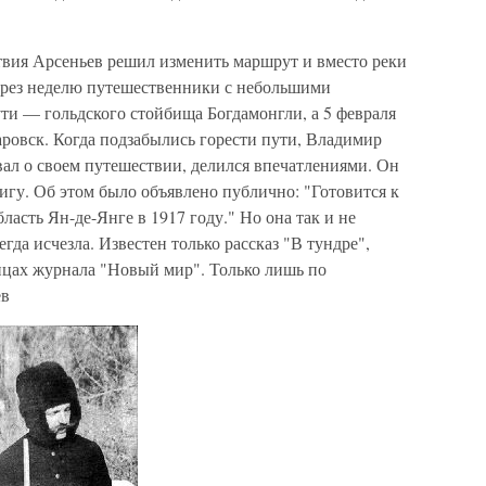
ствия Арсеньев решил изменить маршрут и вместо реки
Через неделю путешественники с небольшими
ти — гольдского стойбища Богдамонгли, а 5 февраля
аровск. Когда подзабылись горести пути, Владимир
вал о своем путешествии, делился впечатлениями. Он
нигу. Об этом было объявлено публично: "Готовится к
асть Ян-де-Янге в 1917 году." Но она так и не
гда исчезла. Известен только рассказ "В тундре",
ицах журнала "Новый мир". Только лишь по
ев