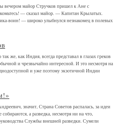
ечером майор Стручков пришел к Ане с
комьтесь! — сказал майор. — Капитан Крылатых.
ника-воин! — широко улыбнулся незнакомец в полевых
ов
 так же, как Индия, всегда представал в глазах греков
обычной и чрезвычайно интересной. И это несмотря на
труднодоступной и уже поэтому экзотичной Индии
м!»
дреевич, значит, Страна Советов распалась, за идеи
собираются, а разведка, несмотря ни на что,
 руководства Службы внешней разведки. Сумели