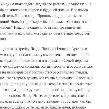
жидким шоколадом, заедая его разными сладостями, а
ь было много разговоров о будущей жизни. Владимир
вый день Нового года. Прошлый год принес много
ивший Новый год. Скорее бы кончалась эта солдатская
илиями." Никто из сидевших за тем праздничным
лся о том, какой многострадальний путь еще предстоит
ния.
подошли к хребту Ян-де-Янге, а 14 января Арсеньев
ем в гору был настолько утомителен, — вспоминал он
ько раз останавливаться и отдыхать. Самый перевал
 между двумя сопками. Когда я достиг его, солнце уже
и на необозримое пространство расстилалась тундра,
ом "без меры в длину, без конца в ширину". Небесный
о солнца в пурпуровые, оранжевые и золотисто-желтые
азался громадной хрустальной чашой, опрокинутой над
вшие склоны Ян-де-Янге, окрасились в розоватые и
я есть всегда что-то таинственное и грустное, как бы
 земной должен быть отдан во власть ночи, победно