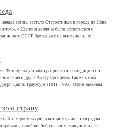
беда
о начале войны застало Старостиных в городе на Неве.
енитом», а 22 июня должны были встретиться с
емпионате СССР братья уже не выступали, но
в
инес Финшу новую заботу: провести экспедицию по
ном своего друга Альфреда Брема. Также к ним
дбург Цайль-Траухбург (1841–1890). Официальным
свою страну
е найти страну такую, в которой уживаются рядом
пиратами, лихой ковбой со своим скакуном и все