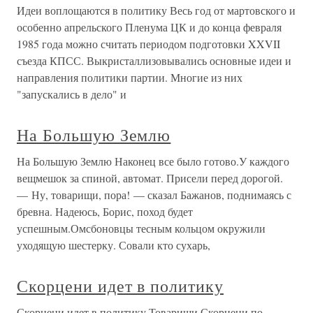
Идеи воплощаются в политику Весь год от мартовского и
особенно апрельского Пленума ЦК и до конца февраля
1985 года можно считать периодом подготовки XXVII
съезда КПСС. Выкристаллизовывались основные идеи и
направления политики партии. Многие из них
"запускались в дело" и
На Большую Землю
На Большую Землю Наконец все было готово.У каждого
вещмешок за спиной, автомат. Присели перед дорогой.
— Ну, товарищи, пора! — сказал Бажанов, поднимаясь с
бревна. Надеюсь, Борис, поход будет
успешным.Омсбоновцы тесным кольцом окружили
уходящую шестерку. Совали кто сухарь,
Скорцени идет в политику
Скорцени идет в политику Товарищи Скорцени по