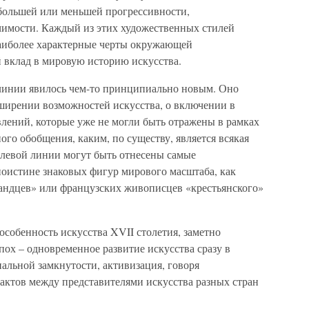
 большей или меньшей прогрессивности,
чимости. Каждый из этих художественных стилей
 наиболее характерные черты окружающей
й вклад в мировую историю искусства.
линии явилось чем-то принципиально новым. Оно
ширении возможностей искусства, о включении в
влений, которые уже не могли быть отражены в рамках
го обобщения, каким, по существу, является всякая
илевой линии могут быть отнесены самые
поистине знаковых фигур мирового масштаба, как
ландцев» или французских живописцев «крестьянского»
собенность искусства XVII столетия, заметно
ох – одновременное развитие искусства сразу в
нальной замкнутости, активизация, говоря
актов между представителями искусства разных стран