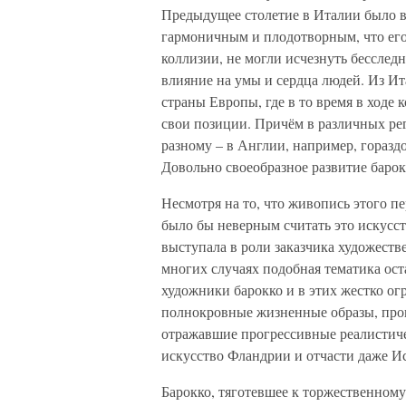
Предыдущее столетие в Италии было 
гармоничным и плодотворным, что его
коллизии, не могли исчезнуть бесслед
влияние на умы и сердца людей. Из Ит
страны Европы, где в то время в ходе
свои позиции. Причём в различных рег
разному – в Англии, например, гораздо
Довольно своеобразное развитие баро
Несмотря на то, что живопись этого п
было бы неверным считать это искусст
выступала в роли заказчика художеств
многих случаях подобная тематика ост
художники барокко и в этих жестко ог
полнокровные жизненные образы, про
отражавшие прогрессивные реалистиче
искусство Фландрии и отчасти даже И
Барокко, тяготевшее к торжественному