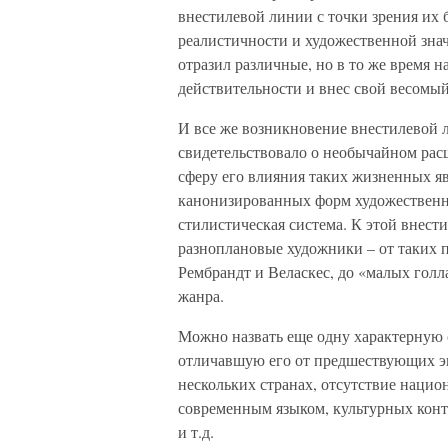
внестилевой линии с точки зрения их
реалистичности и художественной зна
отразил различные, но в то же время
действительности и внес свой весомы
И все же возникновение внестилевой 
свидетельствовало о необычайном рас
сферу его влияния таких жизненных я
канонизированных форм художественно
стилистическая система. К этой внест
разноплановые художники – от таких 
Рембрандт и Веласкес, до «малых гол
жанра.
Можно назвать еще одну характерную о
отличавшую его от предшествующих эп
нескольких странах, отсутствие нацио
современным языком, культурных конт
и т.д.