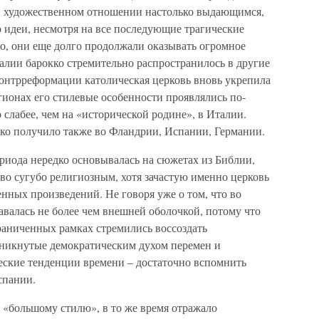
в художественном отношении настолько выдающимся,
 идеи, несмотря на все последующие трагические
но, они еще долго продолжали оказывать огромное
алии барокко стремительно распространилось в другие
 контрреформации католическая церковь вновь укрепила
ионах его стилевые особенности проявлялись по-
 слабее, чем на «исторической родине», в Италии.
кко получило также во Фландрии, Испании, Германии.
ериода нередко основывалась на сюжетах из Библии,
во сугубо религиозным, хотя зачастую именно церковь
енных произведений. Не говоря уже о том, что во
авалась не более чем внешней оболочкой, потому что
раниченных рамках стремились воссоздать
никнутые демократическим духом перемен и
ские тенденции времени – достаточно вспомнить
спании.
 «большому стилю», в то же время отражало