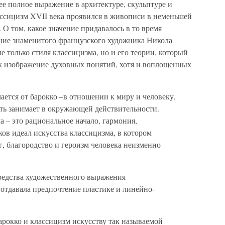
ее полное выражение в архитектуре, скульптуре и
ассицизм XVII века проявился в живописи в неменьшей
. О том, какое значение придавалось в то время
ние знаменитого французского художника Никола
е только стиля классицизма, но и его теории, который
ак изображение духовных понятий, хотя и воплощенных
ается от барокко –в отношении к миру и человеку,
сть занимает в окружающей действительности.
а – это рациональное начало, гармония,
ов идеал искусства классицизма, в котором
, благородство и героизм человека неизменно
редства художественного выражения
 отдавала предпочтение пластике и линейно-
арокко и классицизм искусству так называемой