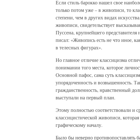
Если стиль барокко нашел свое наибол
только потом уже – в живописи, то кл
степени, чем в других видах искусства
живописи, свидетельствует высказыва
Пуссена, крупнейшего представителя н
писал: «Живопись есть не что иное, к
в телесных фигурах».
Но главное отличие классицизма отлич
понимании того места, которое лично
Основной пафос, сама суть классицизм
упорядоченность и возвышенность. Так
гражданственность, нравственный долг
выступали на первый план.
Этому полностью соответствовали и с
классицистической живописи, которая
графическому началу.
Было бы неверно противопоставлять б