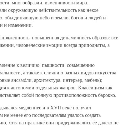
ости, многообразии, изменчивости мира.
али окружающую действительность как некое
ю, объединяющую небо и землю, богов и людей и
и и изменении.
напряженность, повышенная динамичность образов: все
жении, человеческие эмоции всегда приподняты, а
ремление к величию, пышности, совмещению
ральности, а также к слиянию разных видов искусства
вые ансамбли, архитектура, интерьер, мебель);
ия к автономии отдельных жанров. Классицизм как
едставляет собой полную противоположность барокко.
адывался медленнее и в XVII веке получил
 не менее его последователям удалось создать
ю, хотя на практике они придерживались ее далеко не