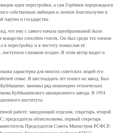
мации идеи перестройки, а сам Горбачев перерождался
орого собственные амбиции и личное благополучие в
й партии и государства.
вид, что ему с самого начала преобразований было
ое коварство способен генсек. Он был среди тех членов
ил в перестройку и в чистоту помыслов её
, наступило слишком поздно. В этом автор видит и
кова характерна для многих советских людей его
абочей семье. В шестнадцать лет пошел на завод. Был
в Куйбышеве; занимал ряд инженерно-технических
рткома Куйбышевского авиационного завода. В 1954
ационного института.
венной работе: заведующий отделом, секретарь, второй
; председатель облисполкома, первый секретарь
 заместитель Председателя Совета Министров РСФСР;
й секретарь Краснодарского крайкома КПСС.