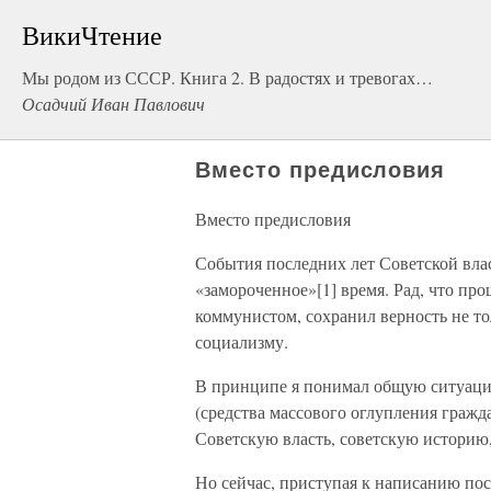
ВикиЧтение
Мы родом из СССР. Книга 2. В радостях и тревогах…
Осадчий Иван Павлович
Вместо предисловия
Вместо предисловия
События последних лет Советской влас
«замороченное»[1] время. Рад, что пр
коммунистом, сохранил верность не то
социализму.
В принципе я понимал общую ситуацию
(средства массового оглупления гражд
Советскую власть, советскую историю, 
Но сейчас, приступая к написанию по