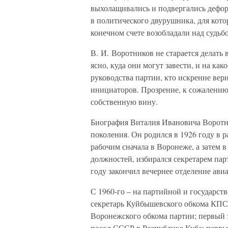
выхолащивались и подвергались дефор
в политического двурушника, для кот
конечном счете возобладали над судьбо
В. И. Воротников не старается делать 
ясно, куда они могут завести, и на как
руководства партии, кто искренне вер
инициаторов. Прозрение, к сожалению
собственную вину.
Биография Виталия Ивановича Воротни
поколения. Он родился в 1926 году в р
рабочим сначала в Воронеже, а затем 
должностей, избирался секретарем па
году закончил вечернее отделение ави
С 1960-го – на партийной и государст
секретарь Куйбышевского обкома КПСС
Воронежского обкома партии; первый
посол СССР в Республике Куба; первы