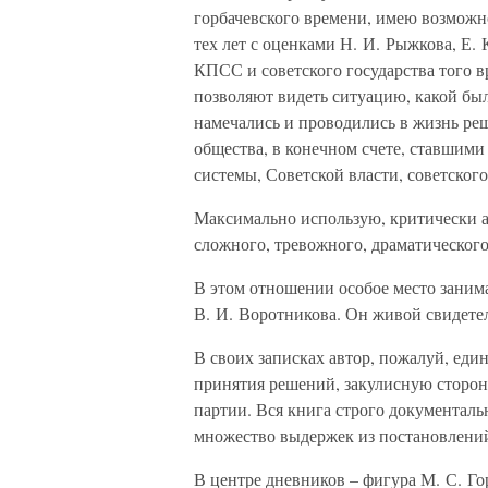
горбачевского времени, имею возможн
тех лет с оценками Н. И. Рыжкова, Е. 
КПСС и советского государства того 
позволяют видеть ситуацию, какой был
намечались и проводились в жизнь ре
общества, в конечном счете, ставшим
системы, Советской власти, советского
Максимально использую, критически а
сложного, тревожного, драматического
В этом отношении особое место зани
В. И. Воротникова. Он живой свидетел
В своих записках автор, пожалуй, еди
принятия решений, закулисную сторо
партии. Вся книга строго документал
множество выдержек из постановлений,
В центре дневников – фигура М. С. Го