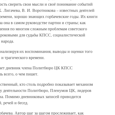
ость сверить свои мысли и своё понимание событий
К. Лигачева, В. И. Воротникова – известных деятелей
времени, хорошо знающих горбачевские годы. Их книги
а она в самом руководстве партии и страны; как
шения по многим сложным проблемам советского
и роковыми для судьбы КПСС, социалистической
 народа.
нализируя их воспоминания, выводы и оценки того
 и трагического времени.
мает дневник члена Политбюро ЦК КПСС
ь всего, о чем пишет.
нственный, кто столь подробно показывает механизм
ну деятельности Политбюро, Пленумов ЦК, лидеров
ьна. Помимо дневниковых записей приводится
 речей и бесед.
рбачева. Автор шаг за шагом прослеживает, как