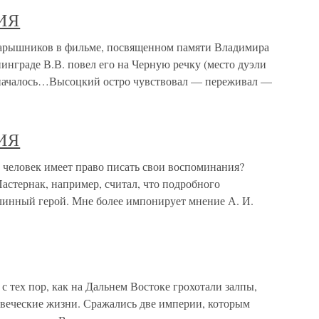
ИЯ
ников в фильме, посвященном памяти Владимира
нинграде В.В. повел его на Черную речку (место дуэли
 началось…Высоцкий остро чувствовал — переживал —
ИЯ
овек имеет право писать свои воспоминания?
 Пастернак, например, считал, что подробного
линный герой. Мне более импонирует мнение А. И.
с тех пор, как на Дальнем Востоке грохотали залпы,
овеческие жизни. Сражались две империи, которым