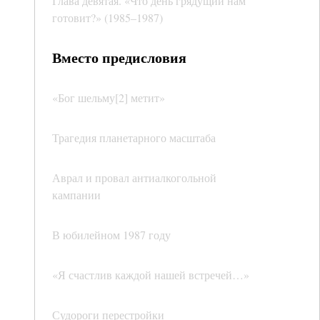
Глава девятая. «Что день грядущий нам
готовит?» (1985–1987)
Вместо предисловия
«Бог шельму[2] метит»
Трагедия планетарного масштаба
Аврал и провал антиалкогольной
кампании
В юбилейном 1987 году
«Я счастлив каждой нашей встречей…»
Судороги перестройки