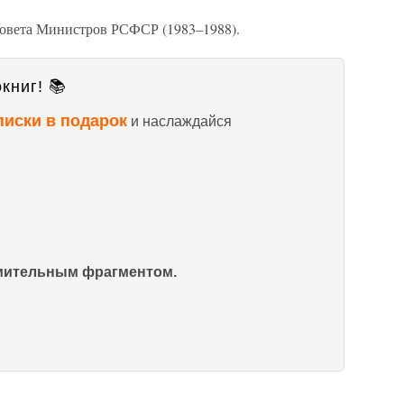
вета Министров РСФСР (1983–1988).
книг! 📚
писки в подарок
и наслаждайся
омительным фрагментом.