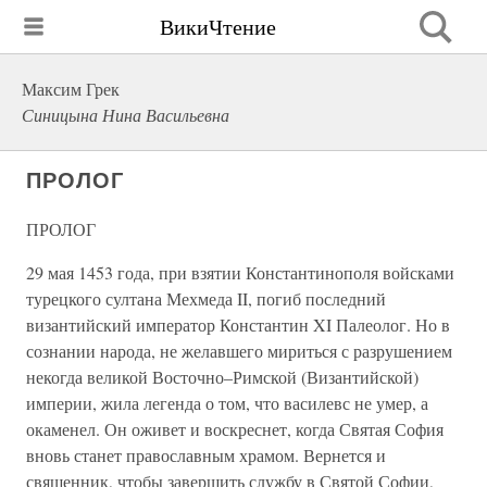
ВикиЧтение
Максим Грек
Синицына Нина Васильевна
ПРОЛОГ
ПРОЛОГ
29 мая 1453 года, при взятии Константинополя войсками
турецкого султана Мехмеда II, погиб последний
византийский император Константин XI Палеолог. Но в
сознании народа, не желавшего мириться с разрушением
некогда великой Восточно–Римской (Византийской)
империи, жила легенда о том, что василевс не умер, а
окаменел. Он оживет и воскреснет, когда Святая София
вновь станет православным храмом. Вернется и
священник, чтобы завершить службу в Святой Софии,