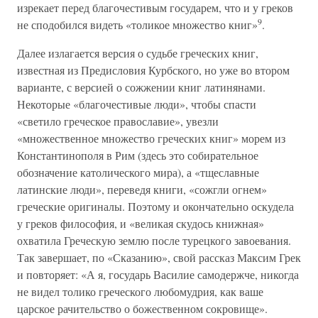
изрекает перед благочестивым государем, что и у греков
9
не сподобился видеть «толикое множество книг»
.
Далее излагается версия о судьбе греческих книг,
известная из Предисловия Курбского, но уже во втором
варианте, с версией о сожжении книг латинянами.
Некоторые «благочестивые люди», чтобы спасти
«светило греческое православие», увезли
«множественное множество греческих книг» морем из
Константинополя в Рим (здесь это собирательное
обозначение католического мира), а «тщеславные
латинские люди», переведя книги, «сожгли огнем»
греческие оригиналы. Поэтому и окончательно оскудела
у греков философия, и «великая скудось книжная»
охватила Греческую землю после турецкого завоевания.
Так завершает, по «Сказанию», свой рассказ Максим Грек
и повторяет: «А я, государь Василие самодержче, никогда
не видел толико греческого любомудрия, как ваше
царское рачительство о божественном сокровище».