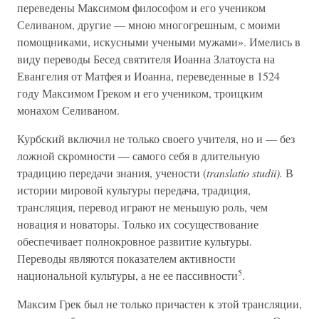
переведены Максимом философом и его учеником
Селиваном, другие — мною многогрешным, с моими
помощниками, искусными учеными мужами». Имелись в
виду переводы Бесед святителя Иоанна Златоуста на
Евангелия от Матфея и Иоанна, переведенные в 1524
году Максимом Греком и его учеником, троицким
монахом Селиваном.
Курбский включил не только своего учителя, но и — без
ложной скромности — самого себя в длительную
традицию передачи знания, учености (
translatio studii).
В
истории мировой культуры передача, традиция,
трансляция, перевод играют не меньшую роль, чем
новация и новаторы. Только их сосуществование
обеспечивает полнокровное развитие культуры.
Переводы являются показателем активности
5
национальной культуры, а не ее пассивности
.
Максим Грек был не только причастен к этой трансляции,