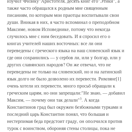
изучил"Физику"Аристотеля, десять книг его"Этики", а
также часто обращался к родным мне священным
писаниям, по которым мои праотцы воспитывали свои
души. Вникая в них, я часто вспоминал о преподобном
Максиме, новом Исповеднике, потому что некогда
случилось мне с ним беседовать. И я спросил его о
книгах учителей наших восточных: все ли они
переведены с греческого языка на наш словенский язык и
где они сохранились — у сербов ли, или у болгар, или у
других славянских народов? Он же отвечал, что не
переведены не только на словенский, но и на латинский
язык долго не было дозволено их перевести. Римляне[1]
очень хотели их перевести, много просьб обращали к
греческим царям, но они запрещали:"Не знаю, — добавил
3
Максим, — почему они так делали"
. А когда
Константинов град был окружен безбожными турками и
последний царь Константин понял, что большая и
нестерпимая беда предстоит граду, он ополчился против
турок с воинством, обороняя стены столицы, пока не