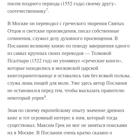
писем позднего периода (1552 года) своему другу–
7
соотечественнику
.
В Москве он переводил с греческого творения Святых
Отцов и светские произведения, писал собственные
сочинения, служил делу духовного просвещения. В
Послании великому князю по поводу завершения одного
из самых крупных своих переводов — Толковой
Псалтыри (1522 год) он упомянул «греческие книги»,
которые находились в московской царской
книгохранительнице и оставались там без всякой пользы,
служа лишь пищей для моли. Уже здесь автор Послания
не остановился перед тем, чтобы высказать правителю
8
некоторый упрек
.
Зная по своему европейскому опыту значение древних
книг и тот огромный интерес к ним, который тогда
существовал, Максим Грек не мог не заняться поисками
их в Москве. В Послании очень кратко сказано о