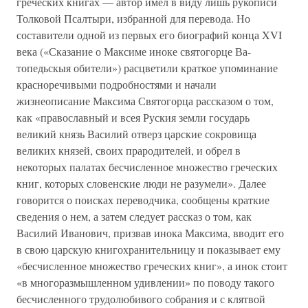
греческих книгах — автор имел в виду лишь рукописи
Толковой Псалтыри, избранной для перевода. Но
составители одной из первых его биографий конца XVI
века («Сказание о Максиме иноке святогорце Ва-
топедьскыя обители») расцветили краткое упоминание
красноречивыми подробностями и начали
жизнеописание Максима Святогорца рассказом о том,
как «православный и всея Руския земли государь
великий князь Василий отверз царские сокровища
великих князей, своих прародителей, и обрел в
некоторых палатах бесчисленное множество греческих
книг, которых словенские люди не разумели». Далее
говорится о поисках переводчика, сообщены краткие
сведения о нем, а затем следует рассказ о том, как
Василий Иванович, призвав инока Максима, вводит его
в свою царскую книгохранительницу и показывает ему
«бесчисленное множество греческих книг», а инок стоит
«в многоразмышленном удивлении» по поводу такого
бесчисленного трудолюбивого собрания и с клятвой