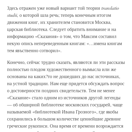
Здесь отражен уже новый вариант той теории
translatio
studii,
о которой шла речь; теперь конечным итогом
движения книг, их хранителем становится Москва,
царская библиотека. Следует обратить внимание и на
информацию «Сказания» о том, что Максим составил
некую опись непереведенным книгам: «…имена книгам
тем явъственно сотворил».
Конечно, сейчас трудно сказать, являются ли эти рассказы
полностью плодом художественного вымысла или же
основаны на каких?то не дошедших до нас источниках,
на устной традиции. Нам еще придется обсуждать вопрос
о достоверности поздних свидетельств. Тем не менее
«Сказание» стало одним из источников другой легенды
— об обширной библиотеке московских государей, чаще
называемой «библиотекой Ивана Грозного», где якобы
сохранились в большом количестве ценнейшие древние
греческие рукописи. Она время от времени возрождается