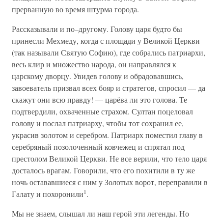
прерванную во время штурма города.
Рассказывали и по–другому. Голову царя будто бы
принесли Мехмеду, когда с площади у Великой Церкви
(так называли Святую Софию), где собрались патриархи,
весь клир и множество народа, он направлялся к
царскому дворцу. Увидев голову и обрадовавшись,
завоеватель призвал всех бояр и стратегов, спросил — да
скажут они всю правду! — царёва ли это голова. Те
подтвердили, охваченные страхом. Султан поцеловал
голову и послал патриарху, чтобы тот сохранил ее,
украсив золотом и серебром. Патриарх поместил главу в
серебряный позолоченный ковчежец и спрятал под
престолом Великой Церкви. Не все верили, что тело царя
досталось врагам. Говорили, что его похитили в ту же
ночь остававшиеся с ним у Золотых ворот, переправили в
1
Галату и похоронили
.
Мы не знаем, слышал ли наш герой эти легенды. Но