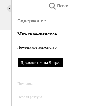
Поиск
Содержание
Мужское‑женское
Нежеланное знакомство
Продолжение на Литрес
Помолвка
Первая разлука