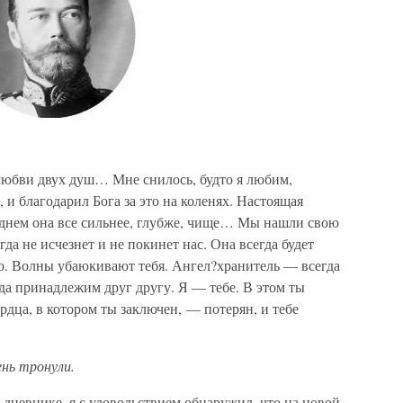
любви двух душ… Мне снилось, будто я любим,
, и благодарил Бога за это на коленях. Настоящая
днем она все сильнее, глубже, чище… Мы нашли свою
гда не исчезнет и не покинет нас. Она всегда будет
но. Волны убаюкивают тебя. Ангел?хранитель — всегда
да принадлежим друг другу. Я — тебе. В этом ты
рдца, в котором ты заключен, — потерян, и тебе
ень тронули.
м дневнике, я с удовольствием обнаружил, что на новой