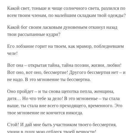
Какой свет, тоньше и чище солнечного света, разлился по
всем твоим членам, по малейшим складкам твой одежды?
Какой бог своим ласковым дуновеньем откинул назад
твои рассыпанные кудри?
Его лобзание горит на твоем, как мрамор, побледневшем
челе!
Вот она – открытая тайна, тайна поэзии, жизни, любви!
Вот оно, вот оно, бессмертие! Другого бессмертия нет – и
не надо. B это мгновение ты бессмертна.
Оно пройдет – и ты снова щепотка пепла, женщина,
дитя… Ho что тебе за дело! B это мгновенье – ты стала
выше, ты стала вне всего преходящего, временного. Это
твое мгновение не кончится никогда.
Стой! И дай мне быть участником твоего бессмертия,
урони в душу мою отблеск твоей вечности!