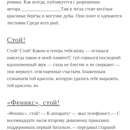
романа. Как всегда, публикуется с разрешения
автора._________________Там в лесах стоят весёлые
красивые берёзы и могучие дубы. Они поют и одеваются
листьями.Среди всех рыб,
Стой!
Стой! Стой! Какою я теперь тебя вижу — останься
навсегда такою в моей памяти!С губ сорвался последний
вдохновенный звук — глаза не блестят и не сверкают —
они меркнут, отягощенные счастьем, блаженным
сознанием той красоты, которую удалось тебе выразить,
той красоты, во
«Феникс», стой!
«Феникс», стой! — К аппарату! — звал телефонист,— С
восемнадцати часов второму дивизиону приказано
поддерживать первый батальон,— передавал старший