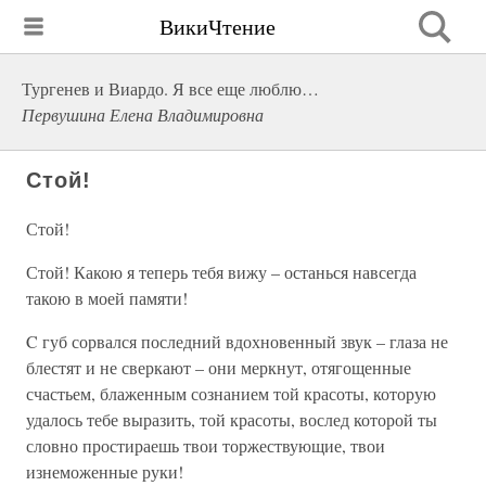
ВикиЧтение
Тургенев и Виардо. Я все еще люблю…
Первушина Елена Владимировна
Стой!
Стой!
Стой! Какою я теперь тебя вижу – останься навсегда
такою в моей памяти!
C губ сорвался последний вдохновенный звук – глаза не
блестят и не сверкают – они меркнут, отягощенные
счастьем, блаженным сознанием той красоты, которую
удалось тебе выразить, той красоты, вослед которой ты
словно простираешь твои торжествующие, твои
изнеможенные руки!