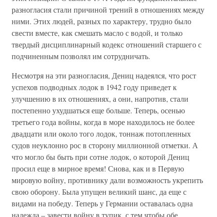
разногласия стали причиной трений в отношениях между
ними. Этих людей, разных по характеру, трудно было
свести вместе, как смешать масло с водой, и только
твердый дисциплинарный кодекс отношений старшего с
подчиненным позволял им сотрудничать.
Несмотря на эти разногласия, Дениц надеялся, что рост
успехов подводных лодок в 1942 году приведет к
улучшению в их отношениях, а они, напротив, стали
постепенно ухудшаться еще больше. Теперь, осенью
третьего года войны, когда в море находилось не более
двадцати или около того лодок, тоннаж потопленных
судов неуклонно рос в сторону миллионной отметки. А
что могло бы быть при сотне лодок, о которой Дениц
просил еще в мирное время! Снова, как и в Первую
мировую войну, противнику дали возможность укрепить
свою оборону. Была упущен великий шанс, да еще с
видами на победу. Теперь у Германии оставалась одна
надежда – завести войну в тупик, с тем чтобы обе