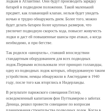
лодкам в Атлантике. Они будут производить зарядку
батарей в подводном положении. Такой маленький
предмет, как плавающий клапан, нельзя будет увидеть
ночью и трудно обнаружить днем. Более того, можно
будет делать батареи более крупных размеров, что
увеличит подводную скорость хода, повысит живучесть
лодки и даст ей повышенные шансы при атаках, а когда
необходимо, и при бегстве.
Так родился «шнорхель», ставший впоследствии
стандартным оборудованием для всех подводных
лодок.Первыми использовали этот принцип голландцы,
одну из подводных лодок которых, оборудованную таким
устройством, немцы обнаружили в Амстердаме в 1940
году, после того как вторглись в Нидерланды.
В результате парижского совещания Гитлер,
осведомленный капитаном фон Путткамером о заботах
Деница, решил провести совещание по вопросам
планирования строительства подводных лодок. Когда в