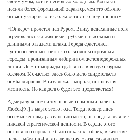
своим умом, хотя и несколько холодным. Контакты
носили более формальный характер, чем это обычно
бывает у старшего по должности с его подчиненным.
«Юнкерс» пролетал над Руром. Внизу вспаханные поля
чередовались с дымящими трубами и высокими и
длинными отвалами шлака. Города срастались,
густонаселенный район казался одним огромным
городом, пронизанным лабиринтом железнодорожных
линий. Дым от мириады труб висел в воздухе бурым
одеялом. К счастью, здесь было мало свидетельств
бомбардировок. Внизу лежала мирная, нетронутая
местность. Но как долго будет это продолжаться?
Адмиралу вспомнился первый серьезный налет на
Любек[91] в марте этого года. Тогда подверглись
бессмысленному разрушению места, не представлявшие
никакой стратегической ценности. В сердце этого
островного города не было никаких фабрик, в качестве
цели, выбранной для разрушения, оказался один из