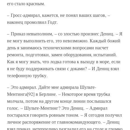
его стало красным.
– Гросс-адмирал, кажется, не понял ваших шагов, –
наконец промолвил Годт.
– Приказ невыполним, – со злостью произнес Дениц. – Я
не могу выполнить его, это невозможно. Каждый божий
день я занимаюсь техническими вопросами насчет
ремонта, подготовки, замен оборудования, испытаний.
Как я могу знать, что лодка готова к выходу в море, если
я не буду поддерживать связи с доками? – И Дениц взял
телефонную трубку.
– Это адмирал. Дайте мне адмирала Шульте-
Ментинга[92] в Берлине. – Некоторое время трубка
молчала, потом на другом конце линии послышался
голос. – Шульте-Ментинг? Это Дениц. – Адмирал
постарался говорить ровным тоном. – Я сегодня получил
личное распоряжение от главнокомандующего. – Дениц
взял приказ, нетерпеливо разгладил его на столе и громко