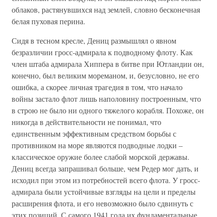
облаков, растянувшихся над землей, словно бесконечная
белая пуховая перина.
Сидя в тесном кресле, Дениц размышлял о явном
безразличии гросс-адмирала к подводному флоту. Как
член штаба адмирала Хиппера в битве при Ютландии он,
конечно, был великим мореманом, и, безусловно, не его
ошибка, а скорее личная трагедия в том, что начало
войны застало флот лишь наполовину построенным, что
в строю не было ни одного тяжелого корабля. Похоже, он
никогда в действительности не понимал, что
единственным эффективным средством борьбы с
противником на море являются подводные лодки –
классическое оружие более слабой морской державы.
Дениц всегда запрашивал больше, чем Редер мог дать, и
исходил при этом из потребностей всего флота. У гросс-
адмирала были устойчивые взгляды на цели и пределы
расширения флота, и его невозможно было сдвинуть с
этих позиций. С самого 1941 года их фундаментальные