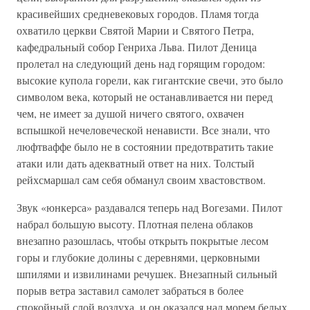
красивейших средневековых городов. Пламя тогда
охватило церкви Святой Марии и Святого Петра,
кафедральный собор Генриха Льва. Пилот Деница
пролетал на следующий день над горящим городом:
высокие купола горели, как гигантские свечи, это было
символом века, который не останавливается ни перед
чем, не имеет за душой ничего святого, охвачен
вспышкой нечеловеческой ненависти. Все знали, что
люфтваффе было не в состоянии предотвратить такие
атаки или дать адекватный ответ на них. Толстый
рейхсмаршал сам себя обманул своим хвастовством.
Звук «юнкерса» раздавался теперь над Вогезами. Пилот
набрал большую высоту. Плотная пелена облаков
внезапно разошлась, чтобы открыть покрытые лесом
горы и глубокие долины с деревнями, церковными
шпилями и извилинами речушек. Внезапный сильный
порыв ветра заставил самолет забраться в более
спокойный слой воздуха, и он оказался над морем белых