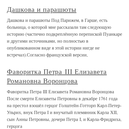
Дашкова и парашюты
Дашкова и парашюты Под Парижем, в Гарше, есть
больница, о которой мне рассказали там следующую
историю (частично подкреплённую перепиской Пуанкаре
и другими источниками, но полностью в
опубликованном виде я этой истории нигде не
встречал).Согласно французской версии,
Фаворитка Петра III Елизавета
Романовна Воронцова
Фаворитка Петра III Елизавета Романовна Воронцова
После смерти Елизаветы Петровны в декабре 1761 года
на престол взошёл герцог Голштейн-Готторп Карл-Петер-
Ульрих, внук Петра I и внучатый племянник Карла XII,
сын Анны Петровны, дочери Петра I, и Карла-Фридриха,
герцога