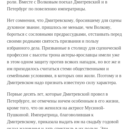
роли. Вместе с Волковым поехал Дмитревский и в
Петербург по повелению императрицы.
Нет сомнения, что Дмитревскому, бросившему для сцены
духовное звание, пришлось не меньше, чем Волкову,
бороться с сословными предрассудками, отстаивать перед
своими родными святость призвания и пользу
избранного дела. Призванные в столицу для сценической
профессии с высоты трона актеры-ярославцы имели уже
в этом одном защиту против всяких нападок, но все же и
им приходилось считаться стеми общественными и
семейными условиями, в которых они жили. Поэтому и в
Дмитревском надо признать известную силу характера.
Первые десять лет, которые Дмитревский провел в
Петербурге, не отмечены ничем особенным в его жизни,
кроме того, что он женился на актрисе Мусиной-
Пушкиной. Императрица, благоволившая к
Дмитревскому, приказала выдать им на свадьбу годовой
оклад жалованья и дать спектакль в их пользу. Эти