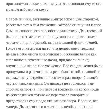
принадлежал также к их числу, а это отводило ему место
в самом избранном кругу.
Современники, заставшие Дмитревского уже стариком,
рассказывают о том уважении, которое он внушал к себе.
Сама внешность его способствовала этому. Дмитревский
был старец замечательной наружности с правильными
чертами лица и с умной, выразительной физиономией.
Голова его, несмотря на то, что непрерывно тряслась,
имела в себе много живописного; особенно белые как
снег волосы, зачесанные назад, придавали ей вид,
внушавший невольное уважение. Все его движения были
продуманы и рассчитаны, а речь была тихой, плавной, и
выражения, употреблявшиеся им в разговоре, большей
частью изысканными. Он никогда не горячился и не
спорил; напротив, при первом возражении кого-нибудь
из собеседников тотчас же переставал говорить и
предоставлял ему продолжение разговора. Вообще, все
манеры Дмитревского отличались необыкновенной