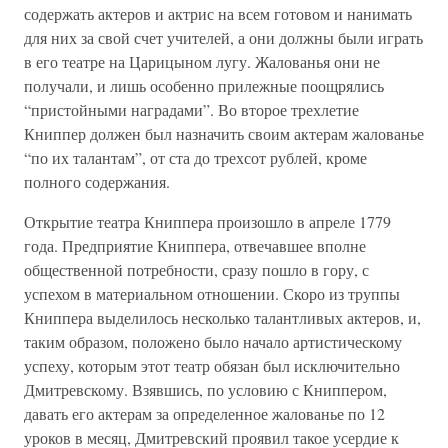
содержать актеров и актрис на всем готовом и нанимать
для них за свой счет учителей, а они должны были играть
в его театре на Царицыном лугу. Жалованья они не
получали, и лишь особенно прилежные поощрялись
“пристойными наградами”. Во второе трехлетие
Книппер должен был назначить своим актерам жалованье
“по их талантам”, от ста до трехсот рублей, кроме
полного содержания.
Открытие театра Книппера произошло в апреле 1779
года. Предприятие Книппера, отвечавшее вполне
общественной потребности, сразу пошло в гору, с
успехом в материальном отношении. Скоро из труппы
Книппера выделилось несколько талантливых актеров, и,
таким образом, положено было начало артистическому
успеху, которым этот театр обязан был исключительно
Дмитревскому. Взявшись, по условию с Книппером,
давать его актерам за определенное жалованье по 12
уроков в месяц, Дмитревский проявил такое усердие к