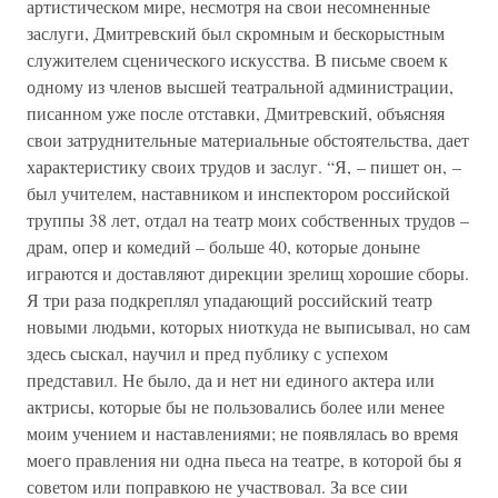
артистическом мире, несмотря на свои несомненные
заслуги, Дмитревский был скромным и бескорыстным
служителем сценического искусства. В письме своем к
одному из членов высшей театральной администрации,
писанном уже после отставки, Дмитревский, объясняя
свои затруднительные материальные обстоятельства, дает
характеристику своих трудов и заслуг. “Я, – пишет он, –
был учителем, наставником и инспектором российской
труппы 38 лет, отдал на театр моих собственных трудов –
драм, опер и комедий – больше 40, которые доныне
играются и доставляют дирекции зрелищ хорошие сборы.
Я три раза подкреплял упадающий российский театр
новыми людьми, которых ниоткуда не выписывал, но сам
здесь сыскал, научил и пред публику с успехом
представил. Не было, да и нет ни единого актера или
актрисы, которые бы не пользовались более или менее
моим учением и наставлениями; не появлялась во время
моего правления ни одна пьеса на театре, в которой бы я
советом или поправкою не участвовал. За все сии