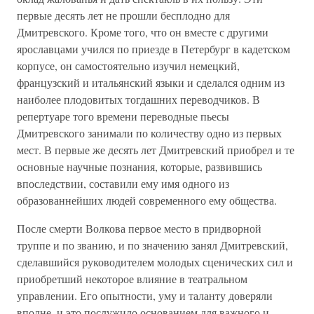
первые десять лет не прошли бесплодно для
Дмитревского. Кроме того, что он вместе с другими
ярославцами учился по приезде в Петербург в кадетском
корпусе, он самостоятельно изучил немецкий,
французский и итальянский языки и сделался одним из
наиболее плодовитых тогдашних переводчиков. В
репертуаре того времени переводные пьесы
Дмитревского занимали по количеству одно из первых
мест. В первые же десять лет Дмитревский приобрел и те
основные научные познания, которые, развившись
впоследствии, составили ему имя одного из
образованнейших людей современного ему общества.
После смерти Волкова первое место в придворной
труппе и по званию, и по значению занял Дмитревский,
сделавшийся руководителем молодых сценических сил и
приобретший некоторое влияние в театральном
управлении. Его опытности, уму и таланту доверяли
вполне, и это послужило основанием для важного и