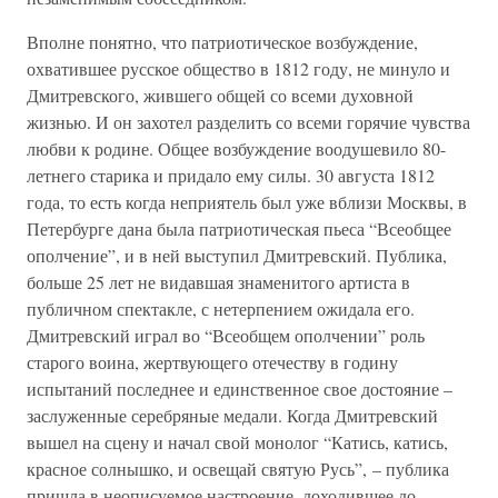
Вполне понятно, что патриотическое возбуждение,
охватившее русское общество в 1812 году, не минуло и
Дмитревского, жившего общей со всеми духовной
жизнью. И он захотел разделить со всеми горячие чувства
любви к родине. Общее возбуждение воодушевило 80-
летнего старика и придало ему силы. 30 августа 1812
года, то есть когда неприятель был уже вблизи Москвы, в
Петербурге дана была патриотическая пьеса “Всеобщее
ополчение”, и в ней выступил Дмитревский. Публика,
больше 25 лет не видавшая знаменитого артиста в
публичном спектакле, с нетерпением ожидала его.
Дмитревский играл во “Всеобщем ополчении” роль
старого воина, жертвующего отечеству в годину
испытаний последнее и единственное свое достояние –
заслуженные серебряные медали. Когда Дмитревский
вышел на сцену и начал свой монолог “Катись, катись,
красное солнышко, и освещай святую Русь”, – публика
пришла в неописуемое настроение, доходившее до