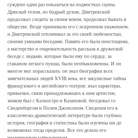
суждено один раз показаться на подмостках сцены.
Дряхлый телом, но бодрый духом, Дмитревский
продолжал следить за своим веком, продолжал бывать в
обществе. Везде принимали его с искренним уважением,
и Дмитревский отплачивал за это своей любезностью,
своими умными беседами. Память его была неистощима,
а мастерство и очаровательность рассказа в дружеской
беседе с людьми, которые были ему по сердцу, за
стаканом легкого пунша, были необыкновенны. И он
многое мог порассказать: он знал биографии всех
замечательных людей XVIII века, все закулисные тайны
французского и английского театров; знал характеры,
привычки, связи принадлежавших к ним артистов;
знаком был с Калиостро и Казановой, беседовал со
Сведенборгом и Полем Джонсоном. Сведения его в
классическо-драматической литературе были глубоки;
история, география и статистика были изучены им до
возможных тогда пределов. Все это делало его
незаменимым собеседником.