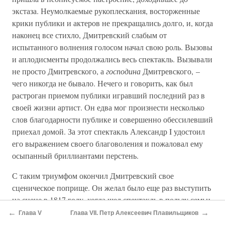
экстаза. Неумолкаемые рукоплескания, восторженные
крики публики и актеров не прекращались долго, и, когда
наконец все стихло, Дмитревский слабым от
испытанного волнения голосом начал свою роль. Вызовы
и аплодисменты продолжались весь спектакль. Вызывали
не просто Дмитревского, а
господина
Дмитревского, –
чего никогда не бывало. Нечего и говорить, как был
растроган приемом публики игравший последний раз в
своей жизни артист. Он едва мог произнести несколько
слов благодарности публике и совершенно обессилевший
приехал домой. За этот спектакль Александр I удостоил
его выражением своего благоволения и пожаловал ему
осыпанный бриллиантами перстень.
С таким триумфом окончил Дмитревский свое
сценическое поприще. Он желал было еще раз выступить
на сцене в 1817 году, когда шел спектакль в пользу семьи
умершего актера Яковлева; но болезнь, усилившаяся в
←
→
Глава V
Глава VII. Петр Алексеевич Плавильщиков
самый день спектакля, помешала этому. Близился конец