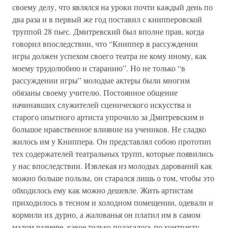
своему делу, что являлся на уроки почти каждый день по
два раза и в первый же год поставил с книпперовской
труппой 28 пьес. Дмитревский был вполне прав, когда
говорил впоследствии, что “Книппер в рассуждении
игры должен успехом своего театра не кому иному, как
моему трудолюбию и старанию”. Но не только “в
рассуждении игры” молодые актеры были многим
обязаны своему учителю. Постоянное общение
начинавших служителей сценического искусства и
старого опытного артиста упрочило за Дмитревским и
большое нравственное влияние на учеников. Не сладко
жилось им у Книппера. Он представлял собою прототип
тех содержателей театральных трупп, которые появились
у нас впоследствии. Извлекая из молодых дарований как
можно больше пользы, он старался лишь о том, чтобы это
обходилось ему как можно дешевле. Жить артистам
приходилось в тесном и холодном помещении, одевали и
кормили их дурно, а жалованья он платил им в самом
малом размере, какое только полагалось по контракту.