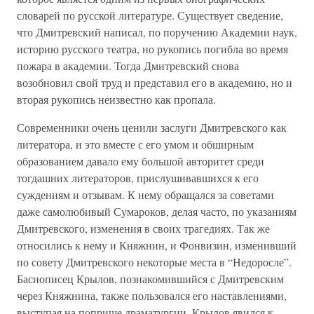
словарей по русской литературе. Существует сведение,
что Дмитревский написал, по поручению Академии наук,
историю русского театра, но рукопись погибла во время
пожара в академии. Тогда Дмитревский снова
возобновил свой труд и представил его в академию, но и
вторая рукопись неизвестно как пропала.
Современники очень ценили заслуги Дмитревского как
литератора, и это вместе с его умом и обширным
образованием давало ему большой авторитет среди
тогдашних литераторов, прислушивавшихся к его
суждениям и отзывам. К нему обращался за советами
даже самолюбивый Сумароков, делая часто, по указаниям
Дмитревского, изменения в своих трагедиях. Так же
относились к нему и Княжнин, и Фонвизин, изменивший
по совету Дмитревского некоторые места в “Недоросле”.
Баснописец Крылов, познакомившийся с Дмитревским
через Княжнина, также пользовался его наставлениями,
выступая на поприще драматургии. Крылов явился к