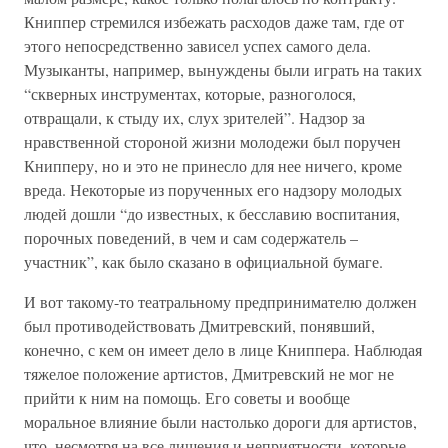
Книппер стремился избежать расходов даже там, где от
этого непосредственно зависел успех самого дела.
Музыканты, например, вынуждены были играть на таких
“скверных инструментах, которые, разноголося,
отвращали, к стыду их, слух зрителей”. Надзор за
нравственной стороной жизни молодежи был поручен
Книпперу, но и это не принесло для нее ничего, кроме
вреда. Некоторые из порученных его надзору молодых
людей дошли “до известных, к бесславию воспитания,
порочных поведений, в чем и сам содержатель –
участник”, как было сказано в официальной бумаге.
И вот такому-то театральному предпринимателю должен
был противодействовать Дмитревский, понявший,
конечно, с кем он имеет дело в лице Книппера. Наблюдая
тяжелое положение артистов, Дмитревский не мог не
прийти к ним на помощь. Его советы и вообще
моральное влияние были настолько дороги для артистов,
что, несмотря на все лишения и неприятности, которые