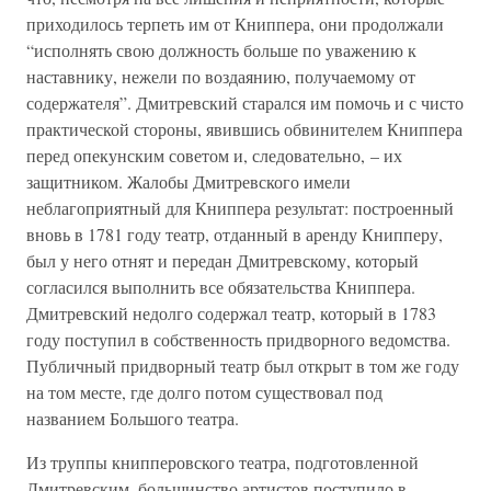
приходилось терпеть им от Книппера, они продолжали
“исполнять свою должность больше по уважению к
наставнику, нежели по воздаянию, получаемому от
содержателя”. Дмитревский старался им помочь и с чисто
практической стороны, явившись обвинителем Книппера
перед опекунским советом и, следовательно, – их
защитником. Жалобы Дмитревского имели
неблагоприятный для Книппера результат: построенный
вновь в 1781 году театр, отданный в аренду Книпперу,
был у него отнят и передан Дмитревскому, который
согласился выполнить все обязательства Книппера.
Дмитревский недолго содержал театр, который в 1783
году поступил в собственность придворного ведомства.
Публичный придворный театр был открыт в том же году
на том месте, где долго потом существовал под
названием Большого театра.
Из труппы книпперовского театра, подготовленной
Дмитревским, большинство артистов поступило в