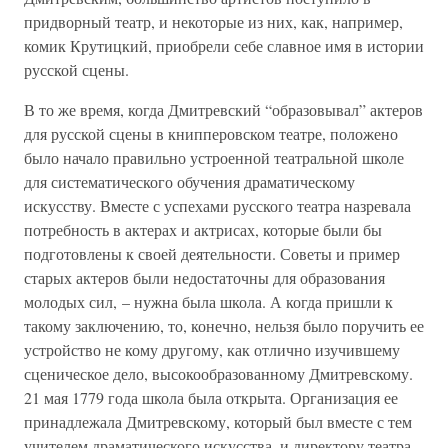
придворный театр, и некоторые из них, как, например,
комик Крутицкий, приобрели себе славное имя в истории
русской сцены.
В то же время, когда Дмитревский “образовывал” актеров
для русской сцены в книпперовском театре, положено
было начало правильно устроенной театральной школе
для систематического обучения драматическому
искусству. Вместе с успехами русского театра назревала
потребность в актерах и актрисах, которые были бы
подготовлены к своей деятельности. Советы и пример
старых актеров были недостаточны для образования
молодых сил, – нужна была школа. А когда пришли к
такому заключению, то, конечно, нельзя было поручить ее
устройство не кому другому, как отлично изучившему
сценическое дело, высокообразованному Дмитревскому.
21 мая 1779 года школа была открыта. Организация ее
принадлежала Дмитревскому, который был вместе с тем
учителем драматического искусства, и директору театра