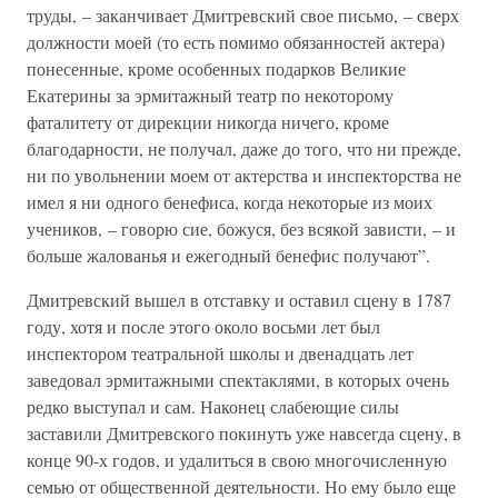
труды, – заканчивает Дмитревский свое письмо, – сверх
должности моей (то есть помимо обязанностей актера)
понесенные, кроме особенных подарков Великие
Екатерины за эрмитажный театр по некоторому
фаталитету от дирекции никогда ничего, кроме
благодарности, не получал, даже до того, что ни прежде,
ни по увольнении моем от актерства и инспекторства не
имел я ни одного бенефиса, когда некоторые из моих
учеников, – говорю сие, божуся, без всякой зависти, – и
больше жалованья и ежегодный бенефис получают”.
Дмитревский вышел в отставку и оставил сцену в 1787
году, хотя и после этого около восьми лет был
инспектором театральной школы и двенадцать лет
заведовал эрмитажными спектаклями, в которых очень
редко выступал и сам. Наконец слабеющие силы
заставили Дмитревского покинуть уже навсегда сцену, в
конце 90-х годов, и удалиться в свою многочисленную
семью от общественной деятельности. Но ему было еще