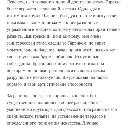
Лекенем, не отличаются полной достоверностью. Гораздо
более вероятен следующий рассказ. Однажды в
интимном кружке Гаррик, беседуя о театре и искусстве,
показывал своим приезжим гостям различные
упражнения в мимике, которая у него была поразительно
развита. Дмитревский, по-видимому, был очень
заинтересован этим, следил за Гарриком, но вдруг
моментально побледнел, начал произносить несвязные
слова и упал как будто в обморок. Испуганные
собеседники бросились к нему, хотели послать за
доктором, но он быстро поднялся и своим смехом
разрушил их невольную ошибку, показав им таким
образом и свои артистические способности.
Заграничная поездка не прошла, конечно, без
существенного влияния на общее расширение
умственного кругозора Дмитревского и на развитие его
сценического таланта, на установление твердого и
определенного понимания искусства. Личные