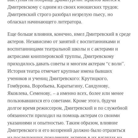
Дмитревскому с одним из своих юношеских трудов;
Дмитревский строго разобрал незрелую пьесу, но
обласкал начинающего литератора.
Еще больше влияния, конечно, имел Дмитревский в среде
актеров. Независимо от занятий с воспитанниками и
воспитанницами театральной школы и с актерами и
актрисами книпперовской труппы, Дмитревскому
приходилось давать советы и многим актерам “с воли”.
История театра отмечает крупные имена бывших
учеников и учениц Дмитревского: Крутицкого,
Гомбурова, Воробьева, Каратыгину, Сандунову,
Яковлева, Семенову, – а именно всех, более или менее
пользовавшихся его советами. Кроме этого, будучи
долгое время режиссером, Дмитревский и по служебной
обязанности приходил на помощь актерам со своими
указаниями и опытностью. Таким образом, влияние
Дмитревского и его воззрений должно было отразиться
на последующих поколениях актеров в их взглядах на