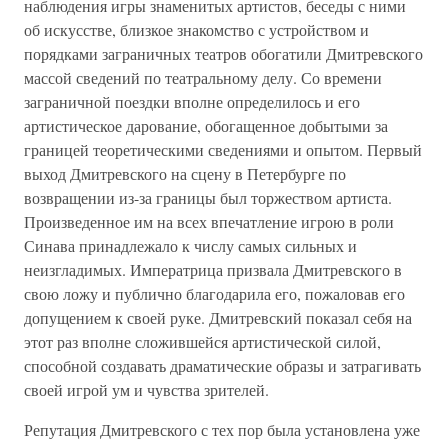
наблюдения игры знаменитых артистов, беседы с ними
об искусстве, близкое знакомство с устройством и
порядками заграничных театров обогатили Дмитревского
массой сведений по театральному делу. Со времени
заграничной поездки вполне определилось и его
артистическое дарование, обогащенное добытыми за
границей теоретическими сведениями и опытом. Первый
выход Дмитревского на сцену в Петербурге по
возвращении из-за границы был торжеством артиста.
Произведенное им на всех впечатление игрою в роли
Синава принадлежало к числу самых сильных и
неизгладимых. Императрица призвала Дмитревского в
свою ложу и публично благодарила его, пожаловав его
допущением к своей руке. Дмитревский показал себя на
этот раз вполне сложившейся артистической силой,
способной создавать драматические образы и затрагивать
своей игрой ум и чувства зрителей.
Репутация Дмитревского с тех пор была установлена уже