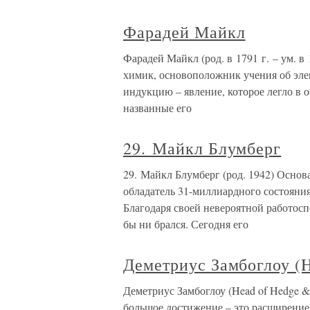
Фарадей Майкл
Фарадей Майкл (род. в 1791 г. – ум. 
химик, основоположник учения об эл
индукцию – явление, которое легло в о
названные его
29. Майкл Блумберг
29. Майкл Блумберг (род. 1942) Осно
обладатель 31-миллиардного состо
Благодаря своей невероятной работосп
бы ни брался. Сегодня его
Деметриус Замбоглоу (H
Деметриус Замбоглоу (Head of Hedge 
большое достижение – это расширение