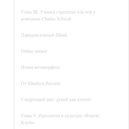
Глава III. Учимся стратегии win-win у
компании Charles Schwab
Парадоксальный Шваб
Online-захват
Новая метаморфоза
От Шваба в Россию
Следующий шаг: думай как клиент
Глава V. Идеология и культура «Форекс
Клуба»