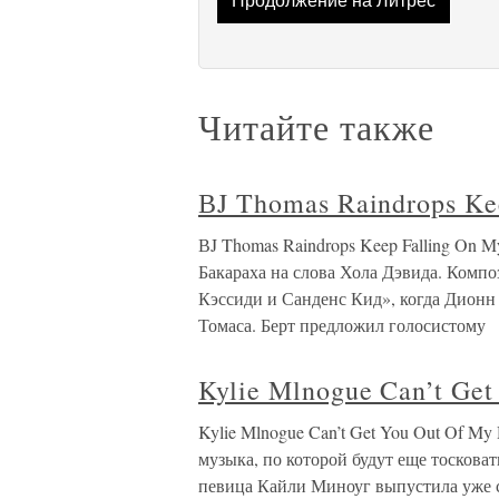
Продолжение на Литрес
Читайте также
ВJ Thomas Raindrops Ke
ВJ Thomas Raindrops Keep Falling On 
Бакараха на слова Хола Дэвида. Компо
Кэссиди и Санденс Кид», когда Дионн
Томаса. Берт предложил голосистому
Kylie Mlnogue Can’t Get
Kylie Mlnogue Can’t Get You Out Of My
музыка, по которой будут еще тосковат
певица Кайли Миноуг выпустила уже с