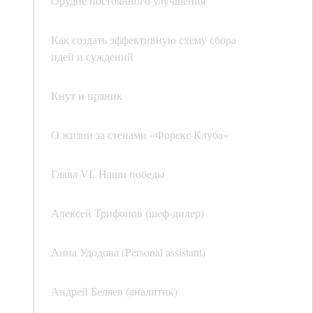
Орудие постоянного улучшения
Как создать эффективную схему сбора
идей и суждений
Кнут и пряник
О жизни за стенами «Форекс Клуба»
Глава VI. Наши победы
Алексей Трифонов (шеф-дилер)
Анна Удодова (Personal assistant)
Андрей Беляев (аналитик)