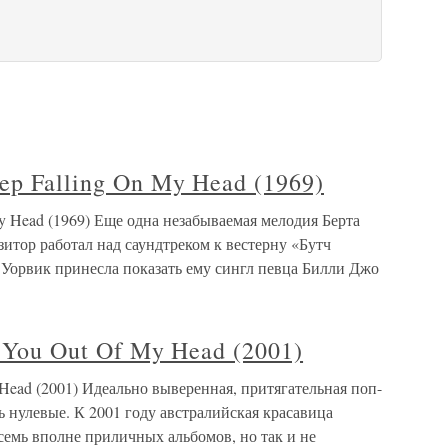
ep Falling On My Head (1969)
My Head (1969) Еще одна незабываемая мелодия Берта
зитор работал над саундтреком к вестерну «Бутч
 Уорвик принесла показать ему сингл певца Билли Джо
 You Out Of My Head (2001)
 Head (2001) Идеально выверенная, притягательная поп-
ь нулевые. К 2001 году австралийская красавица
емь вполне приличных альбомов, но так и не