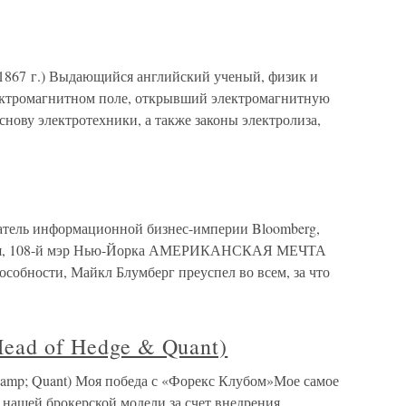
в 1867 г.) Выдающийся английский ученый, физик и
ектромагнитном поле, открывший электромагнитную
снову электротехники, а также законы электролиза,
ватель информационной бизнес-империи Bloomberg,
яния, 108-й мэр Нью-Йорка АМЕРИКАНСКАЯ МЕЧТА
особности, Майкл Блумберг преуспел во всем, за что
ead of Hedge & Quant)
&amp; Quant) Моя победа с «Форекс Клубом»Мое самое
 нашей брокерской модели за счет внедрения