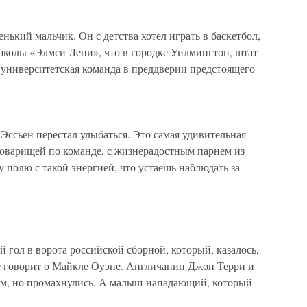
ький мальчик. Он с детства хотел играть в баскетбол,
 школы «Элмси Лени», что в городке Уилмингтон, штат
университетская команда в преддверии предстоящего
ссьен перестал улыбаться. Это самая удивительная
оварищей по команде, с жизнерадостным парнем из
 полю с такой энергией, что устаешь наблюдать за
гол в ворота российской сборной, который, казалось,
е говорит о Майкле Оуэне. Англичанин Джон Терри и
ом, но промахнулись. А малыш-нападающий, который