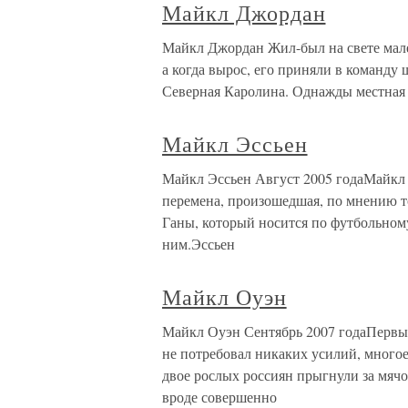
Майкл Джордан
Майкл Джордан Жил-был на свете мален
а когда вырос, его приняли в команду
Северная Каролина. Однажды местная 
Майкл Эссьен
Майкл Эссьен Август 2005 годаМайкл Э
перемена, произошедшая, по мнению т
Ганы, который носится по футбольному
ним.Эссьен
Майкл Оуэн
Майкл Оуэн Сентябрь 2007 годаПервый 
не потребовал никаких усилий, много
двое рослых россиян прыгнули за мяч
вроде совершенно