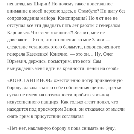
ненаглядная Ширин! Но почему такое пристальное
внимание к моей персоне здесь, в Стамбуле? Ни шагу без
сопровождения майора! Конспирация? Но я от нее не
отступал все эти двадцать пять лет работы с генералом
Карповым. Что за чертовщина?! Значит, мне не
доверяют… Ясно, что отношение ко мне Заики —
следствие установок этого баламута, новоиспеченного
генерала Казаченко! Конечно, — это он… Ну, Олег
Юрьевич, держись, посмотрим, кто кого! Сам
вынуждаешь меня идти на крайности, пеняй на себя!»
«КОНСТАНТИНОВ» ожесточенно потер приклеенную
бороду: давала знать о себе собственная щетина, третьи
сутки не имевшая возможности пробиться из-под
искусственного панциря. Как только агент понял, что
находится под присмотром Заики, он отказался от мысли
снять грим в присутствии соглядатая.
«Нет-нет, накладную бороду я пока снимать не буду,