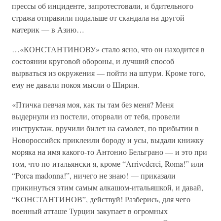
прессы об инциденте, запротестовали, и бдительного
стража отправили подальше от скандала на другой
материк — в Азию…
…«КОНСТАНТИНОВУ» стало ясно, что он находится в
состоянии круговой обороны, и лучший способ
вырваться из окружения — пойти на штурм. Кроме того,
ему не давали покоя мысли о Ширин.
«Птичка певчая моя, как ты там без меня? Меня
выдернули из постели, оторвали от тебя, провели
инструктаж, вручили билет на самолет, по прибытии в
Новороссийск приклеили бороду и усы, выдали книжку
моряка на имя какого-то Антонио Бельграно — и это при
том, что по-итальянски я, кроме “Arrivederci, Roma!” или
“Porca madonna!”, ничего не знаю! — приказали
прикинуться этим самым алкашом-итальяшкой, и давай,
“КОНСТАНТИНОВ”, действуй! Разберись, для чего
военный атташе Турции закупает в огромных