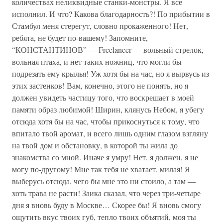
количествах неликвидные станки-монстры. Я все
исполнил. И что? Какова благодарность?! По прибытии в
Стамбул меня стерегут, словно прокаженного! Нет,
ребята, не будет по-вашему! Запомните,
“КОНСТАНТИНОВ” — Freelancer — вольный стрелок,
вольная птаха, и нет таких ножниц, что могли бы
подрезать ему крылья! Уж хотя бы на час, но я вырвусь из
этих застенков! Вам, конечно, этого не понять, но я
должен увидеть частицу того, что воскрешает в моей
памяти образ любимой! Ширин, клянусь Небом, я убегу
отсюда хотя бы на час, чтобы прикоснуться к тому, что
впитало твой аромат, и всего лишь одним глазом взгляну
на твой дом и обстановку, в которой ты жила до
знакомства со мной. Иначе я умру! Нет, я должен, я не
могу по-другому! Мне так тебя не хватает, милая! Я
выберусь отсюда, чего бы мне это ни стоило, а там —
хоть трава не расти! Заика сказал, что через три-четыре
дня я вновь буду в Москве… Скорее бы! Я вновь смогу
ощутить вкус твоих губ, тепло твоих объятий, моя ты