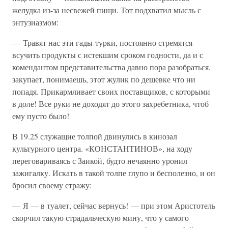
желудка из-за несвежей пищи. Тот подхватил мысль с
энтузиазмом:
— Травят нас эти гады-турки, постоянно стремятся
всучить продукты с истекшим сроком годности, да и с
комендантом представительства давно пора разобраться,
закупает, понимаешь, этот жулик по дешевке что ни
попадя. Прикармливает своих поставщиков, с которыми
в доле! Все руки не доходят до этого захребетника, чтоб
ему пусто было!
В 19.25 служащие толпой двинулись в кинозал
культурного центра. «КОНСТАНТИНОВ», на ходу
переговариваясь с Заикой, будто нечаянно уронил
зажигалку. Искать в такой толпе глупо и бесполезно, и он
бросил своему стражу:
— Я — в туалет, сейчас вернусь! — при этом Аристотель
скорчил такую страдальческую мину, что у самого