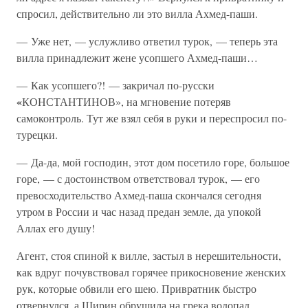
спросил, действительно ли это вилла Ахмед-паши.
— Уже нет, — услужливо ответил турок, — теперь эта
вилла принадлежит жене усопшего Ахмед-паши…
— Как усопшего?! — закричал по-русски
«
КОНСТАНТИНОВ», на мгновение потеряв
самоконтроль. Тут же взял себя в руки и переспросил по-
турецки.
— Да-да, мой господин, этот дом посетило горе, большое
горе, — с достоинством ответствовал турок, — его
превосходительство Ахмед-паша скончался сегодня
утром в России и час назад предан земле, да упокой
Аллах его душу!
Агент, стоя спиной к вилле, застыл в нерешительности,
как вдруг почувствовал горячее прикосновение женских
рук, которые обвили его шею. Привратник быстро
отвернулся, а Ширин обрушила на грека водопад