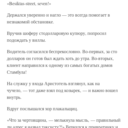
«Besiktas-street, seven!»
Держался уверенно и нагло — это всегда помогает в
незнакомой обстановке.
Вручив шоферу стодолларовую купюру, попросил
подождать у виллы.
Водитель согласился беспрекословно. Во-первых, за сто
долларов он готов был ждать хоть до утра. Во-вторых,
клиент направился к одному из самых богатых домов
Стамбула!
На служку у входа Аристотель взглянул, как на
чучело, — тот даже взял под козырек, — и важно вошел
внутрь.
Вдруг послышался хор плакальщиц.
«Что за чертовщина, — мелькнула мысль, — правильный
ли адрес я назвал таксисту?!» Вернулся к привратнику и