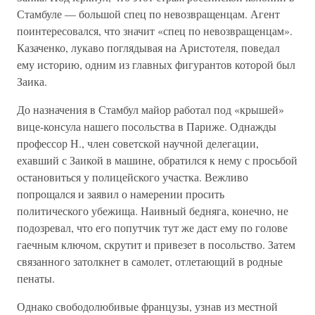
Стамбуле — большой спец по невозвращенцам. Агент
поинтересовался, что значит «спец по невозвращенцам».
Казаченко, лукаво поглядывая на Аристотеля, поведал
ему историю, одним из главных фигурантов которой был
Заика.
До назначения в Стамбул майор работал под «крышей»
вице-консула нашего посольства в Париже. Однажды
профессор Н., член советской научной делегации,
ехавший с Заикой в машине, обратился к нему с просьбой
остановиться у полицейского участка. Вежливо
попрощался и заявил о намерении просить
политического убежища. Наивный бедняга, конечно, не
подозревал, что его попутчик тут же даст ему по голове
гаечным ключом, скрутит и привезет в посольство. Затем
связанного затолкнет в самолет, отлетающий в родные
пенаты.
Однако свободолюбивые французы, узнав из местной