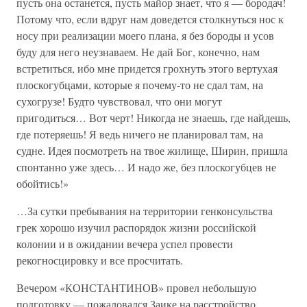
пусть она останется, пусть майор знает, что я — бородач!
Потому что, если вдруг нам доведется столкнуться нос к
носу при реализации моего плана, я без бороды и усов
буду для него неузнаваем. Не дай Бог, конечно, нам
встретиться, ибо мне придется грохнуть этого вертухая
плоскогубцами, которые я почему-то не сдал там, на
сухогрузе! Будто чувствовал, что они могут
пригодиться… Вот черт! Никогда не знаешь, где найдешь,
где потеряешь! Я ведь ничего не планировал там, на
судне. Идея посмотреть на твое жилище, Ширин, пришла
спонтанно уже здесь… И надо же, без плоскогубцев не
обойтись!»
…За сутки пребывания на территории генконсульства
грек хорошо изучил распорядок жизни российской
колонии и в ожидании вечера успел провести
рекогносцировку и все просчитать.
Вечером «КОНСТАНТИНОВ» провел небольшую
подготовку — пожаловался Заике на расстройство