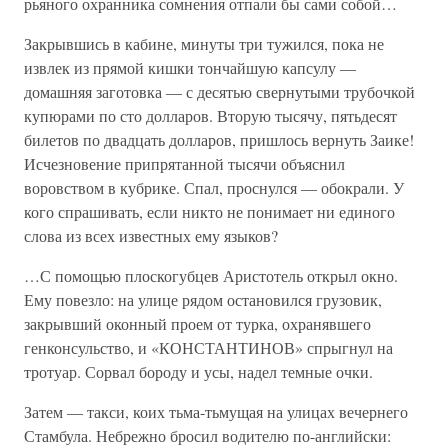
рьяного охранника сомнения отпали бы сами собой…
Закрывшись в кабине, минуты три тужился, пока не
извлек из прямой кишки тончайшую капсулу —
домашняя заготовка — с десятью свернутыми трубочкой
купюрами по сто долларов. Вторую тысячу, пятьдесят
билетов по двадцать долларов, пришлось вернуть Заике!
Исчезновение припрятанной тысячи объяснил
воровством в кубрике. Спал, проснулся — обокрали. У
кого спрашивать, если никто не понимает ни единого
слова из всех известных ему языков?
…С помощью плоскогубцев Аристотель открыл окно.
Ему повезло: на улице рядом остановился грузовик,
закрывший оконный проем от турка, охранявшего
генконсульство, и «КОНСТАНТИНОВ» спрыгнул на
тротуар. Сорвал бороду и усы, надел темные очки.
Затем — такси, коих тьма-тьмущая на улицах вечернего
Стамбула. Небрежно бросил водителю по-английски: