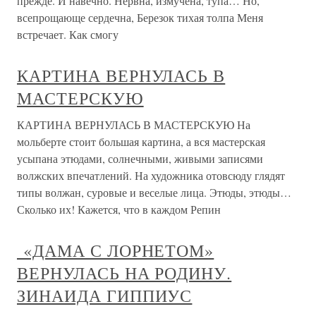
прежде. И навечно. Нервна, измучена, тупа… Но,
всепрощающе сердечна, Березок тихая толпа Меня
встречает. Как смогу
КАРТИНА ВЕРНУЛАСЬ В
МАСТЕРСКУЮ
КАРТИНА ВЕРНУЛАСЬ В МАСТЕРСКУЮ На
мольберте стоит большая картина, а вся мастерская
усыпана этюдами, солнечными, живыми записями
волжских впечатлений. На художника отовсюду глядят
типы волжан, суровые и веселые лица. Этюды, этюды…
Сколько их! Кажется, что в каждом Репин
«ДАМА С ЛОРНЕТОМ»
ВЕРНУЛАСЬ НА РОДИНУ.
ЗИНАИДА ГИППИУС