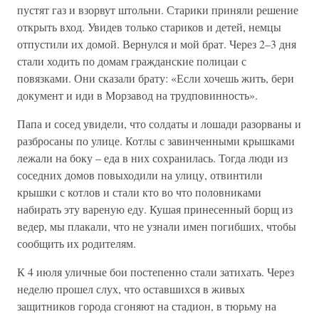
пустят газ и взорвут штольни. Старики приняли решение
открыть вход. Увидев только стариков и детей, немцы
отпустили их домой. Вернулся и мой брат. Через 2–3 дня
стали ходить по домам гражданские полицаи с
повязками. Они сказали брату: «Если хочешь жить, бери
документ и иди в Морзавод на трудповинность».
Папа и сосед увидели, что солдаты и лошади разорваны и
разбросаны по улице. Котлы с завинченными крышками
лежали на боку – еда в них сохранилась. Тогда люди из
соседних домов повыходили на улицу, отвинтили
крышки с котлов и стали кто во что половниками
набирать эту вареную еду. Кушая принесенный борщ из
ведер, мы плакали, что не узнали имен погибших, чтобы
сообщить их родителям.
К 4 июля уличные бои постепенно стали затихать. Через
неделю прошел слух, что оставшихся в живых
защитников города сгоняют на стадион, в тюрьму на