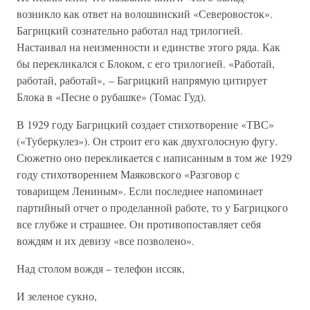
возникло как ответ на волошинский «Северовосток».
Багрицкий сознательно работал над трилогией.
Настаивал на неизменности и единстве этого ряда. Как
бы перекликался с Блоком, с его трилогией. «Работай,
работай, работай», – Багрицкий напрямую цитирует
Блока в «Песне о рубашке» (Томас Гуд).
В 1929 году Багрицкий создает стихотворение «ТВС»
(«Туберкулез»). Он строит его как двухголосную фугу.
Сюжетно оно перекликается с написанным в том же 1929
году стихотворением Маяковского «Разговор с
товарищем Лениным». Если последнее напоминает
партийный отчет о проделанной работе, то у Багрицкого
все глубже и страшнее. Он противопоставляет себя
вождям и их девизу «все позволено».
Над столом вождя – телефон иссяк,
И зеленое сукно,