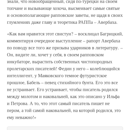
знали, что новообращенный, сидя по-турецки на своем
топчане и вызывающе хохоча, высмеивает самые святые
и основополагающие рапповские заветы, не щадя в своих
глумлениях даже главу и теоретика РАППа – Авербаха.
«Как вам нравится этот свистун? – восклицал Багрицкий,
комментируя очередное выступление – рапорт Авербаха
по поводу все того же призыва ударников в литературу. –
Он, видите ли, хочет у себя, в своем рапповском
инкубаторе, вырастить собственных чистопородных
пролетарских писателей! Федин у него – колеблющийся
интеллигент, у Маяковского темное футуристское
прошлое, Бабель – певец стихийного бунта. Его это все
не устраивает. Его устраивает, чтобы писатель родился
между молотом и наковальней, как это описано у Ильфа
и Петрова. А то, что этот самый писатель пишет не
пером, а той самой наковальней, на которой родился, это
ему неважно!»