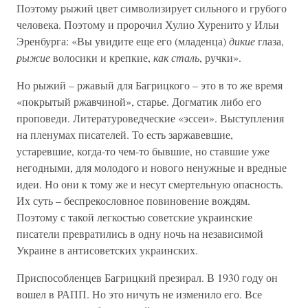
Поэтому рыжий цвет символизирует сильного и грубого
человека. Поэтому и пророчил Хулио Хуренито у Ильи
Эренбурга: «Вы увидите еще его (младенца)
дикие
глаза,
рыжие
волосики и крепкие,
как сталь
, ручки».
Но рыжий – ржавый для Багрицкого – это в то же время
«покрытый ржавчиной», старье. Догматик либо его
проповеди. Литературоведческие «эссеи». Выступления
на пленумах писателей. То есть заржавевшие,
устаревшие, когда-то чем-то бывшие, но ставшие уже
негодными, для молодого и нового ненужные и вредные
идеи. Но они к тому же и несут смертельную опасность.
Их суть – беспрекословное повиновение вождям.
Поэтому с такой легкостью советские украинские
писатели превратились в одну ночь на независимой
Украине в антисоветских украинских.
Приспособленцев Багрицкий презирал. В 1930 году он
вошел в РАПП. Но это ничуть не изменило его. Все