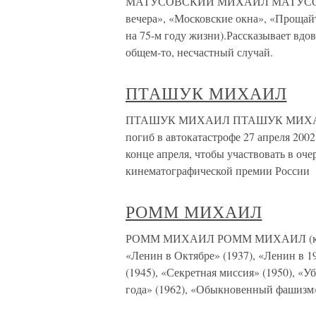
МАТУСОВСКИЙ МИХАИЛ МАТУСОВСК
вечера», «Московские окна», «Прощайте
на 75-м году жизни).Рассказывает вдо
общем-то, несчастный случай.
ПТАШУК МИХАИЛ
ПТАШУК МИХАИЛ ПТАШУК МИХАИЛ (ки
погиб в автокатастрофе 27 апреля 200
конце апреля, чтобы участвовать в оч
кинематографической премии России
РОММ МИХАИЛ
РОММ МИХАИЛ РОММ МИХАИЛ (киноре
«Ленин в Октябре» (1937), «Ленин в 1
(1945), «Секретная миссия» (1950), «У
года» (1962), «Обыкновенный фашизм» 