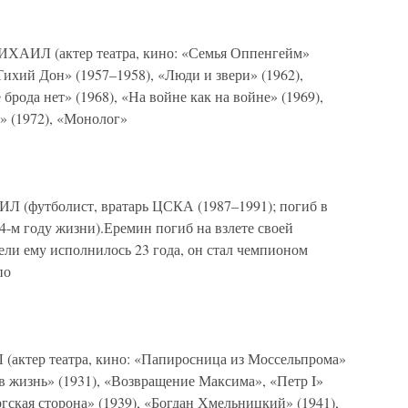
Л (актер театра, кино: «Семья Оппенгейм»
«Тихий Дон» (1957–1958), «Люди и звери» (1962),
брода нет» (1968), «На войне как на войне» (1969),
а» (1972), «Монолог»
тболист, вратарь ЦСКА (1987–1991); погиб в
24-м году жизни).Еремин погиб на взлете своей
ели ему исполнилось 23 года, он стал чемпионом
по
р театра, кино: «Папиросница из Моссельпрома»
 в жизнь» (1931), «Возвращение Максима», «Петр I»
ргская сторона» (1939), «Богдан Хмельницкий» (1941),