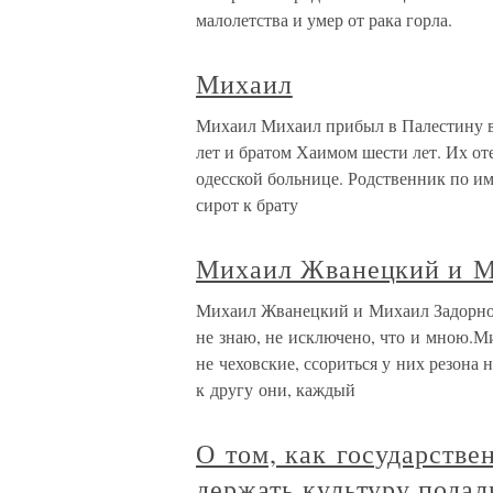
малолетства и умер от рака горла.
Михаил
Михаил Михаил прибыл в Палестину в 
лет и братом Хаимом шести лет. Их о
одесской больнице. Родственник по и
сирот к брату
Михаил Жванецкий и М
Михаил Жванецкий и Михаил Задорнов
не знаю, не исключено, что и мною.
не чеховские, ссориться у них резона 
к другу они, каждый
О том, как государств
держать культуру пода