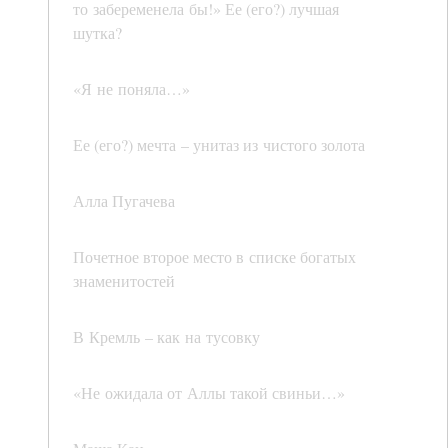
то забеременела бы!» Ее (его?) лучшая
шутка?
«Я не поняла…»
Ее (его?) мечта – унитаз из чистого золота
Алла Пугачева
Почетное второе место в списке богатых
знаменитостей
В Кремль – как на тусовку
«Не ожидала от Аллы такой свиньи…»