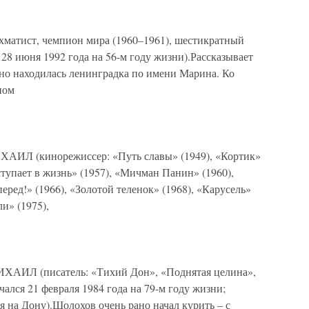
ст, чемпион мира (1960–1961), шестикратный
28 июня 1992 года на 56-м году жизни).Рассказывает
учно находилась ленинградка по имени Марина. Ко
ном
(кинорежиссер: «Путь славы» (1949), «Кортик»
ступает в жизнь» (1957), «Мичман Панин» (1960),
еред!» (1966), «Золотой теленок» (1968), «Карусель»
и» (1975),
(писатель: «Тихий Дон», «Поднятая целина»,
чался 21 февраля 1984 года на 79-м году жизни;
 на Дону).Шолохов очень рано начал курить – с