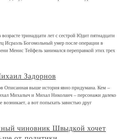
возрасте тринадцати лет с сестрой Юдит пятнадцати
тец Исраэль Богомольный умер после операции в
мени Менис Тейфель занимался переправкой этих трех
ихаил Задорнов
 Описанная выше история явно придумана. Кем –
Михал Михалыч и Михал Николаич – персонажи далеко
не возникает, а вот попыхать завистью друг
енный чиновник Швыдкой хочет
льше от политики