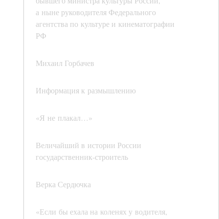
бывшего министра культуры России,
а ныне руководителя Федерального
агентства по культуре и кинематографии
РФ
Михаил Горбачев
Информация к размышлению
«Я не плакал…»
Величайший в истории России
государственник-строитель
Верка Сердючка
«Если бы ехала на коленях у водителя,