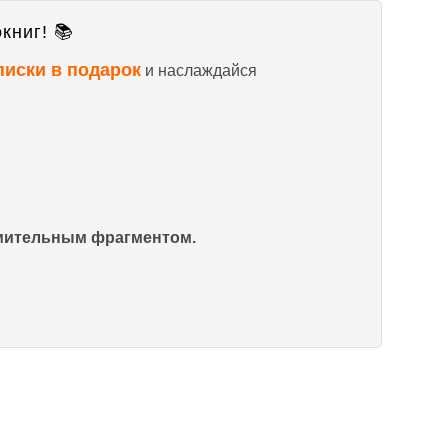
книг! 📚
писки в подарок
и наслаждайся
омительным фрагментом.