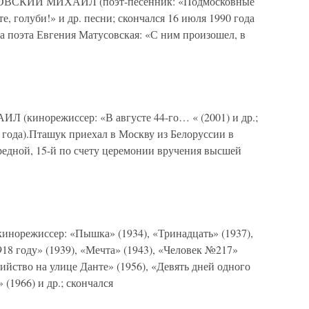
ИЙ МИХАИЛ (поэт-песенник: «Подмосковные
, голуби!» и др. песни; скончался 16 июля 1990 года
ва поэта Евгения Матусовская: «С ним произошел, в
норежиссер: «В августе 44-го… « (2001) и др.;
2 года).Пташук приехал в Москву из Белоруссии в
ередной, 15-й по счету церемонии вручения высшей
жиссер: «Пышка» (1934), «Тринадцать» (1937),
918 году» (1939), «Мечта» (1943), «Человек №217»
бийство на улице Данте» (1956), «Девять дней одного
(1966) и др.; скончался