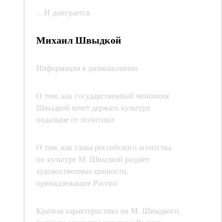
…И доиграется
Михаил Швыдкой
Информация к размышлению
О том, как государственный чиновник
Швыдкой хочет держать культуру
подальше от политики
О том, как глава российского агентства
по культуре М. Швыдкой раздает
художественные ценности,
принадлежащие России
Краткая характеристика на М. Швыдкого,