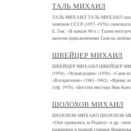
ТАЛЬ МИХАИЛ
ТАЛЬ МИХАИЛ ТАЛЬ МИХАИЛ (шахмати
чемпион СССР (1957–1978); скончался 
Е. Гик: «В начале 90-х с Талем неотл
многим приключениям Таля на любов
ШВЕЙЦЕР МИХАИЛ
ШВЕЙЦЕР МИХАИЛ ШВЕЙЦЕР МИХАИЛ 
(1954), «Чужая родня» (1956), «Саша в
«Воскресение» (1961–1962), «Время, вп
(т/ф, 1970), «Бегство мистера Мак-Кинл
ШОЛОХОВ МИХАИЛ
ШОЛОХОВ МИХАИЛ ШОЛОХОВ МИХАИЛ 
«Они сражались за Родину» и др.; скон
похоронен в родной станице Вешенская