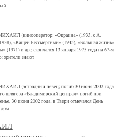
ный
Л (кинооператор: «Окраина» (1933, с А.
938), «Кащей Бессмертный» (1945), «Большая жизнь»
» (1971) и др.; скончался 13 января 1975 года на 67-м
: зрители знают
АИЛ (эстрадный певец; погиб 30 июня 2002 года
его шлягера «Владимирский централ» погиб при
енье, 30 июня 2002 года, в Твери отмечался День
в дом
АИЛ