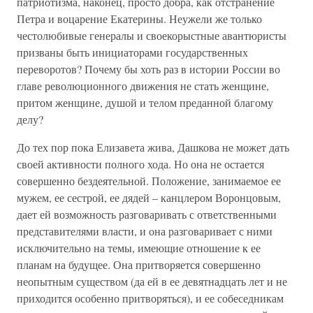
патриотизма, наконец, просто добра, как отстранение
Петра и воцарение Екатерины. Неужели же только
честолюбивые генералы и своекорыстные авантюристы
призваны быть инициаторами государственных
переворотов? Почему бы хоть раз в истории России во
главе революционного движения не стать женщине,
притом женщине, душой и телом преданной благому
делу?
До тех пор пока Елизавета жива, Дашкова не может дать
своей активности полного хода. Но она не остается
совершенно бездеятельной. Положение, занимаемое ее
мужем, ее сестрой, ее дядей – канцлером Воронцовым,
дает ей возможность разговаривать с ответственными
представителями власти, и она разговаривает с ними
исключительно на темы, имеющие отношение к ее
планам на будущее. Она притворяется совершенно
неопытным существом (да ей в ее девятнадцать лет и не
приходится особенно притворяться), и ее собеседникам