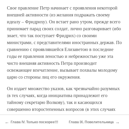
Свое правление Петр начинает с проявления некоторой
внешней активности (из желания подражать своему
идеалу – Фридриху). Он встает рано утром, прежде всего
принимает парад своих солдат, лично разговаривает (ибо
знает, что так поступает Фридрих) со своими
министрами, с представителями иностранных держав. По
сравнению с проявлявшейся Елизаветою в последние
годы ее правления леностью и небрежностью уже эта
чисто внешняя активность Петра производит
освежающее впечатление, вызывает похвалы молодому
царю со стороны лиц его окружения.
Он издает множество указов, как чрезвычайно разумных
(в тех случаях, когда инициатива принадлежит его
тайному секретарю Волкову), так и касающихся
совершенно второстепенных вопросов (в этих случаях
инициатором указов является лично Петр). В один и тот
←
→
же день отменяется существование пресловутой тайной
Глава IV. Только поскорее!!!
Глава IX. Повелительница