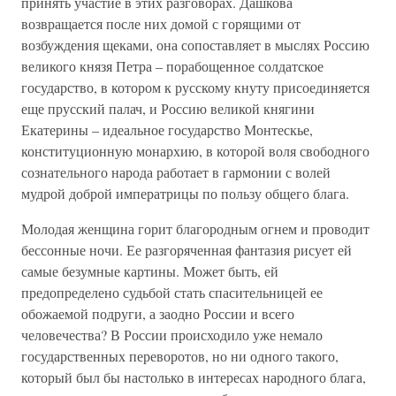
принять участие в этих разговорах. Дашкова
возвращается после них домой с горящими от
возбуждения щеками, она сопоставляет в мыслях Россию
великого князя Петра – порабощенное солдатское
государство, в котором к русскому кнуту присоединяется
еще прусский палач, и Россию великой княгини
Екатерины – идеальное государство Монтескье,
конституционную монархию, в которой воля свободного
сознательного народа работает в гармонии с волей
мудрой доброй императрицы по пользу общего блага.
Молодая женщина горит благородным огнем и проводит
бессонные ночи. Ее разгоряченная фантазия рисует ей
самые безумные картины. Может быть, ей
предопределено судьбой стать спасительницей ее
обожаемой подруги, а заодно России и всего
человечества? В России происходило уже немало
государственных переворотов, но ни одного такого,
который был бы настолько в интересах народного блага,