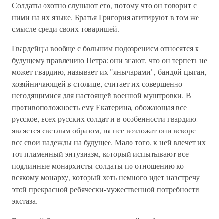
Солдаты охотно слушают его, потому что он говорит с
ними на их языке. Братья Григория агитируют в том же
смысле среди своих товарищей.
Гвардейцы вообще с большим подозрением относятся к
будущему правлению Петра: они знают, что он терпеть не
может гвардию, называет их "янычарами", бандой цыган,
хозяйничающей в столице, считает их совершенно
негодящимися для настоящей военной муштровки. В
противоположность ему Екатерина, обожающая все
русское, всех русских солдат и в особенности гвардию,
является светлым образом, на нее возложат они вскоре
все свои надежды на будущее. Мало того, к ней влечет их
тот пламенный энтузиазм, который испытывают все
подлинные монархисты-солдаты по отношению ко
всякому монарху, который хоть немного идет навстречу
этой прекрасной ребячески-мужественной потребности
экстаза.