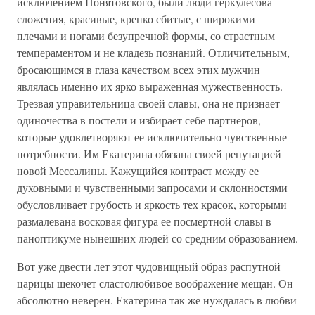
исключением Понятовского, были люди геркулесова
сложения, красивые, крепко сбитые, с широкими
плечами и ногами безупречной формы, со страстным
темпераментом и не кладезь познаний. Отличительным,
бросающимся в глаза качеством всех этих мужчин
являлась именно их ярко выраженная мужественность.
Трезвая управительница своей славы, она не признает
одиночества в постели и избирает себе партнеров,
которые удовлетворяют ее исключительно чувственные
потребности. Им Екатерина обязана своей репутацией
новой Мессалины. Кажущийся контраст между ее
духовными и чувственными запросами и склонностями
обусловливает грубость и яркость тех красок, которыми
размалевана восковая фигура ее посмертной славы в
паноптикуме нынешних людей со средним образованием.
Вот уже двести лет этот чудовищный образ распутной
царицы щекочет сластолюбивое воображение мещан. Он
абсолютно неверен. Екатерина так же нуждалась в любви