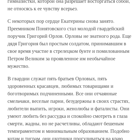
гимназистки, которой она разрешает восторгаться собой,
не относясь к ее чувству всерьез.
С некоторых пор сердце Екатерины снова занято.
Преемником Понятовского стал молодой гвардейский
поручик Григорий Орлов. Орловы не знатного рода. Еще
дядя Григория был простым солдатом, принимавшим в
свое время участие в стрелецком бунте и помилованным
Петром Великим за проявленное им необычайное
мужество.
В гвардии служат пять братьев Орловых, пять
здоровенных красавцев, любимых товарищами и
боготворимых подчиненными. Все они отчаянные
смельчаки, веселые парни, безудержны в своих страстях,
любители выпить, игроки, женолюбы и фаталисты. Они
умеют любить без рассудка и спокойно смотреть в глаза
смерти, жадны, но не расчетливы, обладают бешеным
темпераментом и минимальным образованием. Подобно
котам и тиграм, они охотники прогуливаться на краю