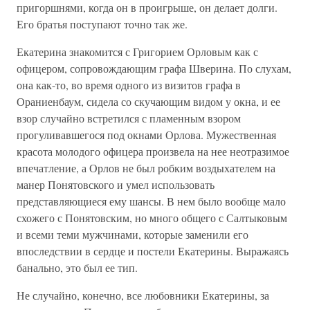
пригоршнями, когда он в проигрыше, он делает долги.
Его братья поступают точно так же.
Екатерина знакомится с Григорием Орловым как с
офицером, сопровождающим графа Шверина. По слухам,
она как-то, во время одного из визитов графа в
Ораниенбаум, сидела со скучающим видом у окна, и ее
взор случайно встретился с пламенным взором
прогуливавшегося под окнами Орлова. Мужественная
красота молодого офицера произвела на нее неотразимое
впечатление, а Орлов не был робким воздыхателем на
манер Понятовского и умел использовать
представляющиеся ему шансы. В нем было вообще мало
схожего с Понятовским, но много общего с Салтыковым
и всеми теми мужчинами, которые заменили его
впоследствии в сердце и постели Екатерины. Выражаясь
банально, это был ее тип.
Не случайно, конечно, все любовники Екатерины, за