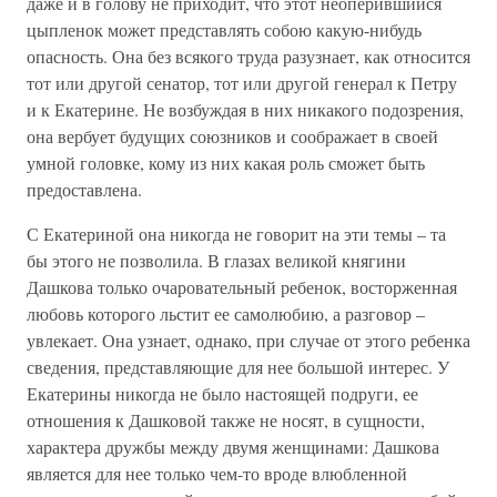
даже и в голову не приходит, что этот неоперившийся
цыпленок может представлять собою какую-нибудь
опасность. Она без всякого труда разузнает, как относится
тот или другой сенатор, тот или другой генерал к Петру
и к Екатерине. Не возбуждая в них никакого подозрения,
она вербует будущих союзников и соображает в своей
умной головке, кому из них какая роль сможет быть
предоставлена.
С Екатериной она никогда не говорит на эти темы – та
бы этого не позволила. В глазах великой княгини
Дашкова только очаровательный ребенок, восторженная
любовь которого льстит ее самолюбию, а разговор –
увлекает. Она узнает, однако, при случае от этого ребенка
сведения, представляющие для нее большой интерес. У
Екатерины никогда не было настоящей подруги, ее
отношения к Дашковой также не носят, в сущности,
характера дружбы между двумя женщинами: Дашкова
является для нее только чем-то вроде влюбленной