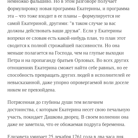
немножко фальшиво. Но в этом разговоре получает
формулировку новая программа Екатерины, и программа
эта – что тоже входит в ее планы – формулируется не
самой Екатериной, другими: "в таком случае за вас
должны действовать ваши друзья". Если у Екатерины
вопреки ее словам есть какой-нибудь план, то план этот
сводится к полной строжайшей пассивности. Но она
меньше полагается на Господа, чем на глупые выходки
Петра и на пропаганду братьев Орловых. Во всех других
отношениях Екатерина сможет найти себе равных, но ее
способность превращать других людей в исполнителей ее
невысказанной, даже упорно опровергаемой воли доселе
никем не превзойдена.
Потрясенная до глубины души тем величием
достоинства, с которым Екатерина несет свою печальную
участь, покидает Дашкова дворец. В своем волнении она
даже не заметила, что ее обожаемая подруга беременна.
Елизавета умирает 25 декабря 1761 года в два часа дня.