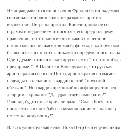
Не оправдываются ни опасения Фридриха, ни надежды
союзников: ни один голос не раздается против
восшествия Петра на престол. Конечно, многие со
страхом и недоверием относятся к его предстоящему
правлению, но эти многие ни в какой степени не
организованы, не имеют вождей, формы, в которую мог
бы вылиться их протест, никакого определенного плана.
Один думает относительно другого, что "тот что-нибудь
предпримет". В Париже и Вене думают, что русская
аристократия свергнет Петра, аристократия возлагает
надежды на ненависть гвардии к этой "прусской
обезьяне". Но гвардия преспокойно дефилирует перед
дворцом с криками: "Да здравствует император!"
Говорят, будто иные кричали даже: "Слава Богу, что
после стольких лет бабьего командования мы наконец
имеем царя-мужчину!"
Власть удивительная вещь. Пока Петр был еще великим