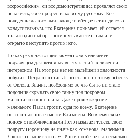
всероссийским, он все демонстративнее проявляет свою
ненависть, свое презрение ко всему русскому. Его
поведение до того вызывающе и обещает стать до того
возмутительным, что Екатерина понимает: ей остается
только один выбор – погибнуть вместе с ним или
открыто выступить против него.
Но как раз в настоящий момент она в наименее
подходящем для активных выступлений положении – в
интересном. На этот раз нет ни малейшей возможности
побудить Петра отнестись благосклонно к этому ребенку
от Орлова. Значит, необходимо во что бы то ни стало
подольше скрывать свою тайну под покровом
милостивого кринолина. Даже происхождение
маленького Павла грозит, судя по всему, Екатерине
опасностью после смерти Елизаветы. Во время своих
попоек с приближенными Петр называет теперь свою
подругу Воронцову не иначе как Романова. Маленькая
Дашкова слышит это случайно и прибегает за несколько