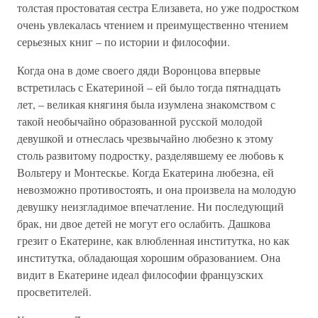
толстая простоватая сестра Елизавета, но уже подростком
очень увлекалась чтением и преимущественно чтением
серьезных книг – по истории и философии.
Когда она в доме своего дяди Воронцова впервые
встретилась с Екатериной – ей было тогда пятнадцать
лет, – великая княгиня была изумлена знакомством с
такой необычайно образованной русской молодой
девушкой и отнеслась чрезвычайно любезно к этому
столь развитому подростку, разделявшему ее любовь к
Вольтеру и Монтескье. Когда Екатерина любезна, ей
невозможно противостоять, и она произвела на молодую
девушку неизгладимое впечатление. Ни последующий
брак, ни двое детей не могут его ослабить. Дашкова
грезит о Екатерине, как влюбленная институтка, но как
институтка, обладающая хорошим образованием. Она
видит в Екатерине идеал философии французских
просветителей.