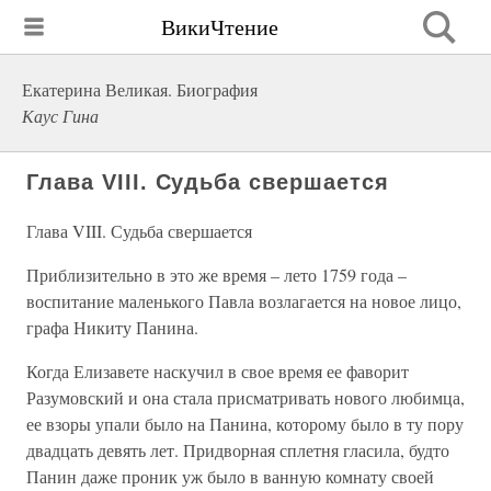
ВикиЧтение
Екатерина Великая. Биография
Каус Гина
Глава VIII. Судьба свершается
Глава VIII. Судьба свершается
Приблизительно в это же время – лето 1759 года –
воспитание маленького Павла возлагается на новое лицо,
графа Никиту Панина.
Когда Елизавете наскучил в свое время ее фаворит
Разумовский и она стала присматривать нового любимца,
ее взоры упали было на Панина, которому было в ту пору
двадцать девять лет. Придворная сплетня гласила, будто
Панин даже проник уж было в ванную комнату своей