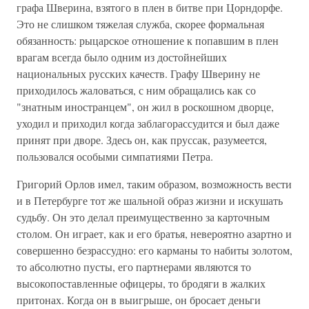
графа Шверина, взятого в плен в битве при Цорндорфе.
Это не слишком тяжелая служба, скорее формальная
обязанность: рыцарское отношение к попавшим в плен
врагам всегда было одним из достойнейших
национальных русских качеств. Графу Шверину не
приходилось жаловаться, с ним обращались как со
"знатным иностранцем", он жил в роскошном дворце,
уходил и приходил когда заблагорассудится и был даже
принят при дворе. Здесь он, как пруссак, разумеется,
пользовался особыми симпатиями Петра.
Григорий Орлов имел, таким образом, возможность вести
и в Петербурге тот же шальной образ жизни и искушать
судьбу. Он это делал преимущественно за карточным
столом. Он играет, как и его братья, невероятно азартно и
совершенно безрассудно: его карманы то набиты золотом,
то абсолютно пусты, его партнерами являются то
высокопоставленные офицеры, то бродяги в жалких
притонах. Когда он в выигрыше, он бросает деньги