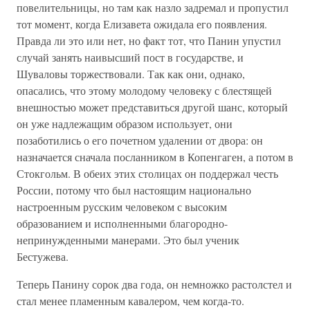
повелительницы, но там как назло задремал и пропустил
тот момент, когда Елизавета ожидала его появления.
Правда ли это или нет, но факт тот, что Панин упустил
случай занять наивысший пост в государстве, и
Шуваловы торжествовали. Так как они, однако,
опасались, что этому молодому человеку с блестящей
внешностью может представиться другой шанс, который
он уже надлежащим образом использует, они
позаботились о его почетном удалении от двора: он
назначается сначала посланником в Копенгаген, а потом в
Стокгольм. В обеих этих столицах он поддержал честь
России, потому что был настоящим национально
настроенным русским человеком с высоким
образованием и исполненными благородно-
непринужденными манерами. Это был ученик
Бестужева.
Теперь Панину сорок два года, он немножко растолстел и
стал менее пламенным кавалером, чем когда-то.