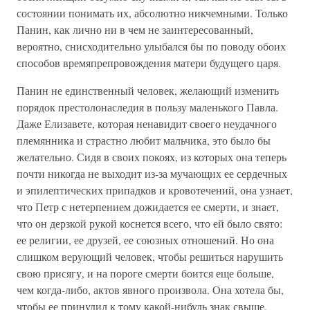
состоянии понимать их, абсолютно никчемными. Только
Панин, как лично ни в чем не заинтересованный,
вероятно, снисходительно улыбался бы по поводу обоих
способов времяпрепровождения матери будущего царя.
Панин не единственный человек, желающий изменить
порядок престолонаследия в пользу маленького Павла.
Даже Елизавете, которая ненавидит своего неудачного
племянника и страстно любит мальчика, это было бы
желательно. Сидя в своих покоях, из которых она теперь
почти никогда не выходит из-за мучающих ее сердечных
и эпилептических припадков и кровотечений, она узнает,
что Петр с нетерпением дожидается ее смерти, и знает,
что он дерзкой рукой коснется всего, что ей было свято:
ее религии, ее друзей, ее союзных отношений. Но она
слишком верующий человек, чтобы решиться нарушить
свою присягу, и на пороге смерти боится еще больше,
чем когда-либо, актов явного произвола. Она хотела бы,
чтобы ее принудил к тому какой-нибудь знак свыше,