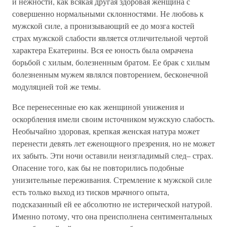
и нежности, как всякая другая здоровая женщина с
совершенно нормальными склонностями. Не любовь к
мужской силе, а пронизывающий ее до мозга костей
страх мужской слабости является отличительной чертой
характера Екатерины. Вся ее юность была омрачена
борьбой с хилым, болезненным братом. Ее брак с хилым
болезненным мужем являлся повторением, бесконечной
модуляцией той же темы.
Все перенесенные ею как женщиной унижения и
оскорбления имели своим источником мужскую слабость.
Необычайно здоровая, крепкая женская натура может
перенести девять лет еженощного презрения, но не может
их забыть. Эти ночи оставили неизгладимый след– страх.
Опасение того, как бы не повторились подобные
унизительные переживания. Стремление к мужской силе
есть только выход из тисков мрачного опыта,
подсказанный ей ее абсолютно не истерической натурой.
Именно потому, что она преисполнена сентиментальных