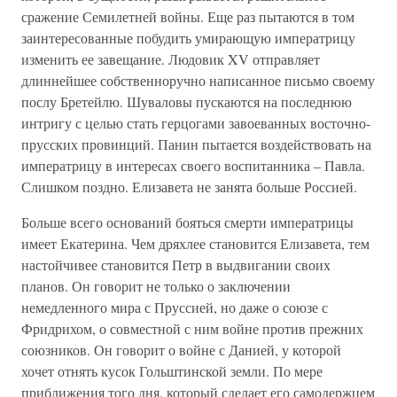
сражение Семилетней войны. Еще раз пытаются в том
заинтересованные побудить умирающую императрицу
изменить ее завещание. Людовик XV отправляет
длиннейшее собственноручно написанное письмо своему
послу Бретейлю. Шуваловы пускаются на последнюю
интригу с целью стать герцогами завоеванных восточно-
прусских провинций. Панин пытается воздействовать на
императрицу в интересах своего воспитанника – Павла.
Слишком поздно. Елизавета не занята больше Россией.
Больше всего оснований бояться смерти императрицы
имеет Екатерина. Чем дряхлее становится Елизавета, тем
настойчивее становится Петр в выдвигании своих
планов. Он говорит не только о заключении
немедленного мира с Пруссией, но даже о союзе с
Фридрихом, о совместной с ним войне против прежних
союзников. Он говорит о войне с Данией, у которой
хочет отнять кусок Гольштинской земли. По мере
приближения того дня, который сделает его самодержцем