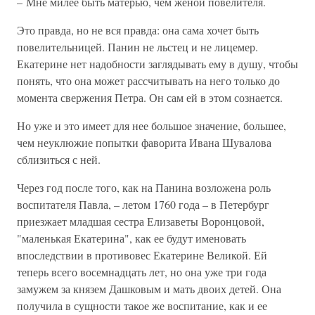
– Мне милее быть матерью, чем женой повелителя.
Это правда, но не вся правда: она сама хочет быть
повелительницей. Панин не льстец и не лицемер.
Екатерине нет надобности заглядывать ему в душу, чтобы
понять, что она может рассчитывать на него только до
момента свержения Петра. Он сам ей в этом сознается.
Но уже и это имеет для нее большое значение, большее,
чем неуклюжие попытки фаворита Ивана Шувалова
сблизиться с ней.
Через год после того, как на Панина возложена роль
воспитателя Павла, – летом 1760 года – в Петербург
приезжает младшая сестра Елизаветы Воронцовой,
"маленькая Екатерина", как ее будут именовать
впоследствии в противовес Екатерине Великой. Ей
теперь всего восемнадцать лет, но она уже три года
замужем за князем Дашковым и мать двоих детей. Она
получила в сущности такое же воспитание, как и ее