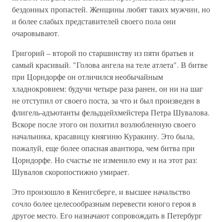
бездонных пропастей. Женщины любят таких мужчин, но
и более слабых представителей своего пола они
очаровывают.
Григорий – второй по старшинству из пяти братьев и
самый красивый. "Голова ангела на теле атлета". В битве
при Цорндорфе он отличился необычайным
хладнокровием: будучи четыре раза ранен, он ни на шаг
не отступил от своего поста, за что и был произведен в
флигель-адъютанты фельдцейхмейстера Петра Шувалова.
Вскоре после этого он похитил возлюбленную своего
начальника, красавицу княгиню Куракину. Это была,
пожалуй, еще более опасная авантюра, чем битва при
Цорндорфе. Но счастье не изменило ему и на этот раз:
Шувалов скоропостижно умирает.
Это произошло в Кенигсберге, и высшее начальство
сочло более целесообразным перевести юного героя в
другое место. Его назначают сопровождать в Петербург