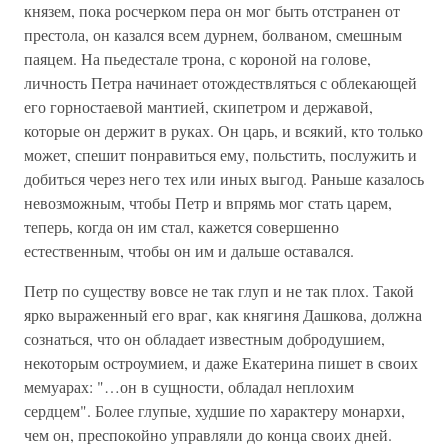
князем, пока росчерком пера он мог быть отстранен от
престола, он казался всем дурнем, болваном, смешным
паяцем. На пьедестале трона, с короной на голове,
личность Петра начинает отождествляться с облекающей
его горностаевой мантией, скипетром и державой,
которые он держит в руках. Он царь, и всякий, кто только
может, спешит понравиться ему, польстить, послужить и
добиться через него тех или иных выгод. Раньше казалось
невозможным, чтобы Петр и впрямь мог стать царем,
теперь, когда он им стал, кажется совершенно
естественным, чтобы он им и дальше оставался.
Петр по существу вовсе не так глуп и не так плох. Такой
ярко выраженный его враг, как княгиня Дашкова, должна
сознаться, что он обладает известным добродушием,
некоторым остроумием, и даже Екатерина пишет в своих
мемуарах: "…он в сущности, обладал неплохим
сердцем". Более глупые, худшие по характеру монархи,
чем он, преспокойно управляли до конца своих дней.