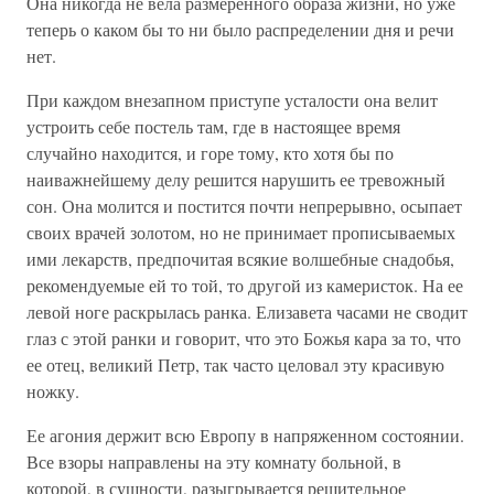
Она никогда не вела размеренного образа жизни, но уже
теперь о каком бы то ни было распределении дня и речи
нет.
При каждом внезапном приступе усталости она велит
устроить себе постель там, где в настоящее время
случайно находится, и горе тому, кто хотя бы по
наиважнейшему делу решится нарушить ее тревожный
сон. Она молится и постится почти непрерывно, осыпает
своих врачей золотом, но не принимает прописываемых
ими лекарств, предпочитая всякие волшебные снадобья,
рекомендуемые ей то той, то другой из камеристок. На ее
левой ноге раскрылась ранка. Елизавета часами не сводит
глаз с этой ранки и говорит, что это Божья кара за то, что
ее отец, великий Петр, так часто целовал эту красивую
ножку.
Ее агония держит всю Европу в напряженном состоянии.
Все взоры направлены на эту комнату больной, в
которой, в сущности, разыгрывается решительное