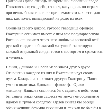
Григорий Орлов отнюдь не скромный любовник вроде
Понятовского; гвардейцы знают, какую роль он играет
при великой княгине и воспринимают это как честь для
них, как почет, выпадающий на долю их всех.
Обнимая своего дикого, грубого гвардейца офицера,
Екатерина обнимает вместе с ним всю полуварварскую
Россию, становится через него любимой госпожой всей
русской гвардии, обожаемой матушкой, за которую
каждый отдельный солдат готов с восторгом и сражаться,
и умереть.
Панин, Дашкова и Орлов мало знают друг о друге.
Отношения каждого из них к Екатерине идут своим
путем. Каждый из них знает другую Екатерину: Панин –
умного политика, Дашкова – философа, Орлов –
женщину. Дашкова свалилась бы с седьмого неба, если
бы узнала, какая связь существует между ее обожаемым
идолом и грубым солдатом; Орлов считал бы беседы
обеих женщин безумно скучными и, так как не был бы в