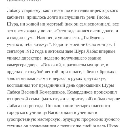
Лабасу-старшему, как и всем посетителям директорского
кабинета, пришлось долго выслушивать речи Глобы.
Шура, ни живой ни мертвый (как он сам вспоминал), все
это время ждал у ворот. «Отец задержался очень долго, и
я сходил с ума. Наконец я увидел его. „Ты будешь
учиться, тебя возьмут“. Радости моей не было конца». 1
сентября 1912 года в актовом зале Шура Лабас впервые
увидел директора, недавно получившего звание
камергера двора. «Высокий, в расшитом мундире, в
орденах, с голубой лентой, при шпаге, в белых брюках с
золотыми лампасами и держал в руках треуголку», —
воспоминал тот праздничный день однокашник Шуры
Лабаса Василий Комарденков. Комарденков происходил
из простой семьи (мать служила прислугой) и был старше
Лабаса на три года. По окончании четырехклассного
городского училища Васю отдали в ученики в
зубопротезную мастерскую; будущую профессию зубного
техника он возненавидел с первых же дней (а ведь Шуру