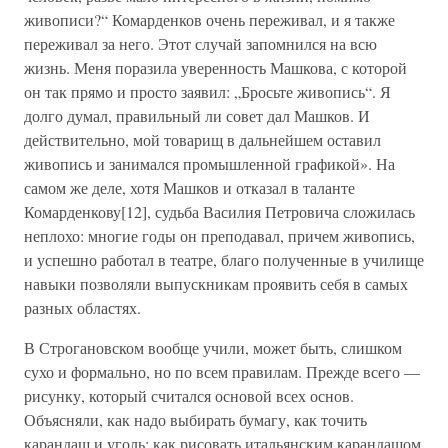
живописи?“ Комарденков очень переживал, и я также
переживал за него. Этот случай запомнился на всю
жизнь. Меня поразила уверенность Машкова, с которой
он так прямо и просто заявил: „Бросьте живопись“. Я
долго думал, правильный ли совет дал Машков. И
действительно, мой товарищ в дальнейшем оставил
живопись и занимался промышленной графикой». На
самом же деле, хотя Машков и отказал в таланте
Комарденкову[12], судьба Василия Петровича сложилась
неплохо: многие годы он преподавал, причем живопись,
и успешно работал в театре, благо полученные в училище
навыки позволяли выпускникам проявить себя в самых
разных областях.
В Строгановском вообще учили, может быть, слишком
сухо и формально, но по всем правилам. Прежде всего —
рисунку, который считался основой всех основ.
Объясняли, как надо выбирать бумагу, как точить
карандаш и уголь; как рисовать итальянским карандашом