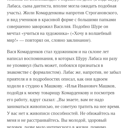
Лабаса, сына дантиста, вполне могла ожидать подобная
участь). Жили Комарденковы напротив Строгановского,
и вид учеников в красивой форме с большими папками
совершенно заворожил Василия. Подобно Шуре он
мечтал «учиться на художника» («Хочу в волшебный
мир!» — повторял он, словно заклинание).
Вася Комарденков стал художником и на склоне лет
написал воспоминания, в которых Шуру Лабаса ни разу
не упомянул (быть может, побоялся признаться в
знакомстве с формалистом). Лабас же, напротив, не забыл
приятеля и в подробностях описал, как они вдвоем
ходили в студию к Машкову. «Илья Иванович Машков,
подойдя к моему товарищу Комарденкову и посмотрев
его работу, вдруг сказал: „Вы знаете, вам не надо
заниматься живописью, не советую тратить на нее время.
У вас нет к живописи способностей. Не обижайтесь на
меня и не расстраивайтесь. Вы молодой, здоровый
человек, разве мало интересного в жизни, помимо