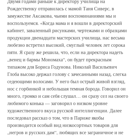
Двумя годами раньше к директору училища на
Рождественку отправилась с мамой Таня Сиверс, в
замужестве Аксакова, чьими воспоминаниями мы и
воспользуемся. «Когда мама и я вошли в директорский
кабинет, заваленный рисунками, чертежами и образцами
продукции двенадцати мастерских училища, нас весьма
любезно встретил высокий, смуглый человек лет сорока
пяти. Я сразу же решила, что, если на директора надеть
„венец и бармы Мономаха“, он будет прекрасным
типажом для Бориса Годунова. Николай Васильевич
Глоба высоко держал голову с зачесанными назад, слегка
седеющими волосами. У него был острый живой взгляд,
нос с горбинкой и небольшая темная борода. Говорил он
много, громко и сам себя слушал… он сразу сел на своего
любимого конька — заговорил о низком уровне
художественного вкуса русской интеллигенции. Далее
последовал рассказ о том, что в Париже якобы
производится особый вид низкосортных товаров для
„негров и русских дам“, любящих все заграничное и не