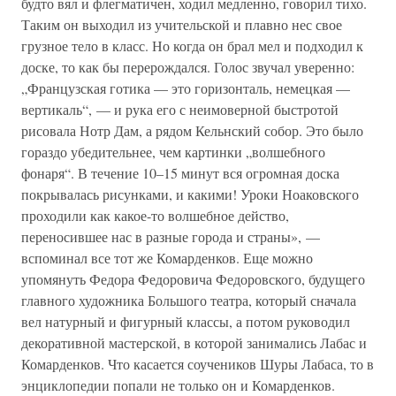
будто вял и флегматичен, ходил медленно, говорил тихо.
Таким он выходил из учительской и плавно нес свое
грузное тело в класс. Но когда он брал мел и подходил к
доске, то как бы перерождался. Голос звучал уверенно:
„Французская готика — это горизонталь, немецкая —
вертикаль“, — и рука его с неимоверной быстротой
рисовала Нотр Дам, а рядом Кельнский собор. Это было
гораздо убедительнее, чем картинки „волшебного
фонаря“. В течение 10–15 минут вся огромная доска
покрывалась рисунками, и какими! Уроки Ноаковского
проходили как какое-то волшебное действо,
переносившее нас в разные города и страны», —
вспоминал все тот же Комарденков. Еще можно
упомянуть Федора Федоровича Федоровского, будущего
главного художника Большого театра, который сначала
вел натурный и фигурный классы, а потом руководил
декоративной мастерской, в которой занимались Лабас и
Комарденков. Что касается соучеников Шуры Лабаса, то в
энциклопедии попали не только он и Комарденков.