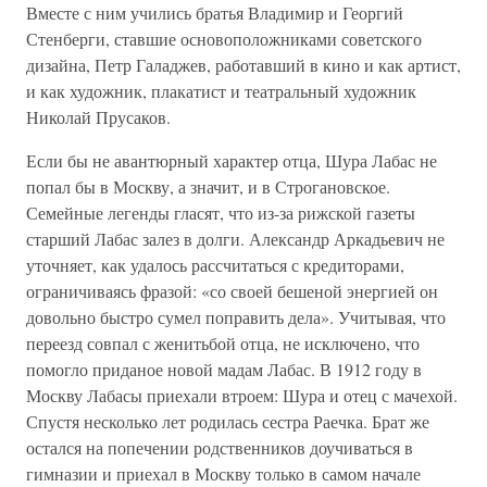
Вместе с ним учились братья Владимир и Георгий
Стенберги, ставшие основоположниками советского
дизайна, Петр Галаджев, работавший в кино и как артист,
и как художник, плакатист и театральный художник
Николай Прусаков.
Если бы не авантюрный характер отца, Шура Лабас не
попал бы в Москву, а значит, и в Строгановское.
Семейные легенды гласят, что из-за рижской газеты
старший Лабас залез в долги. Александр Аркадьевич не
уточняет, как удалось рассчитаться с кредиторами,
ограничиваясь фразой: «со своей бешеной энергией он
довольно быстро сумел поправить дела». Учитывая, что
переезд совпал с женитьбой отца, не исключено, что
помогло приданое новой мадам Лабас. В 1912 году в
Москву Лабасы приехали втроем: Шура и отец с мачехой.
Спустя несколько лет родилась сестра Раечка. Брат же
остался на попечении родственников доучиваться в
гимназии и приехал в Москву только в самом начале