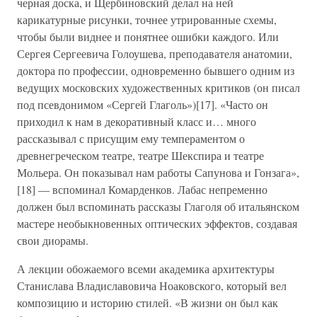
черная доска, и Щербиновский делал на ней
карикатурные рисунки, точнее утрированные схемы,
чтобы были виднее и понятнее ошибки каждого. Или
Сергея Сергеевича Голоушева, преподавателя анатомии,
доктора по профессии, одновременно бывшего одним из
ведущих московских художественных критиков (он писал
под псевдонимом «Сергей Глаголь»)[17]. «Часто он
приходил к нам в декоративный класс и… много
рассказывал с присущим ему темпераментом о
древнегреческом театре, театре Шекспира и театре
Мольера. Он показывал нам работы Сапунова и Гонзага»,
[18] — вспоминал Комарденков. Лабас непременно
должен был вспоминать рассказы Глаголя об итальянском
мастере необыкновенных оптических эффектов, создавая
свои диорамы.
А лекции обожаемого всеми академика архитектуры
Станислава Владиславовича Ноаковского, который вел
композицию и историю стилей. «В жизни он был как