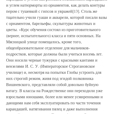
и углем натюрморты из орнаментов, как делать контуры
пером с тушевкой с гипсов и увражей[13]. Столь же
тщательно учили гуаши и акварели, которой писали вазы
с орнаментом, барельефы, скульптуры животных и
цветы. «Курс обучения состоял из приготовительного
(вернее, испытательного) класса и пяти основных. На
Мясницкой улице помещалось, кроме того,
общеобразовательное отделение для мальчиков-
подростков, которые должны были учиться восемь лет.
Они носили черные тужурки с красными кантами и
вензелями И. С. У. (Императорское Строгановское
училище) и, несмотря на попытки Глобы устроить для
них строгий режим, живя под эгидой полковника
Вишневского, представляли собой довольно буйную
ватагу. В классы на Рождественке они переходили уже
взрослыми юношами, более или менее усмиренными и
дающими нам себя эксплуатировать по части точения
карандашей, натягивания пялец и даже выполнения