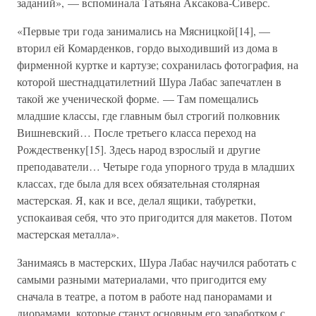
заданий», — вспоминала Татьяна Аксакова-Сиверс.
«Первые три года занимались на Мясницкой[14], —
вторил ей Комарденков, гордо выходивший из дома в
фирменной куртке и картузе; сохранилась фотография, на
которой шестнадцатилетний Шура Лабас запечатлен в
такой же ученической форме. — Там помещались
младшие классы, где главным был строгий полковник
Вишневский… После третьего класса переход на
Рождественку[15]. Здесь народ взрослый и другие
преподаватели… Четыре года упорного труда в младших
классах, где была для всех обязательная столярная
мастерская. Я, как и все, делал ящики, табуретки,
успокаивая себя, что это пригодится для макетов. Потом
мастерская металла».
Занимаясь в мастерских, Шура Лабас научился работать с
самыми разными материалами, что пригодится ему
сначала в театре, а потом в работе над панорамами и
диорамами, которые станут основным его заработком с