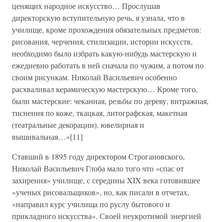
ценящих народное искусство… Прослушав
директорскую вступительную речь, я узнала, что в
училище, кроме прохождения обязательных предметов:
рисования, черчения, стилизации, истории искусств,
необходимо было избрать какую-нибудь мастерскую и
ежедневно работать в ней сначала по чужим, а потом по
своим рисункам. Николай Васильевич особенно
расхваливал керамическую мастерскую… Кроме того,
были мастерские: чеканная, резьбы по дереву, витражная,
тиснения по коже, ткацкая, литографская, макетная
(театральные декорации), ювелирная и
вышивальная…»[11]
Ставший в 1895 году директором Строгановского,
Николай Васильевич Глоба мало того что «спас от
захирения» училище, с середины XIX века готовившее
«ученых рисовальщиков», но, как писали в отчетах,
«направил курс училища по руслу бытового и
прикладного искусства». Своей неукротимой энергией