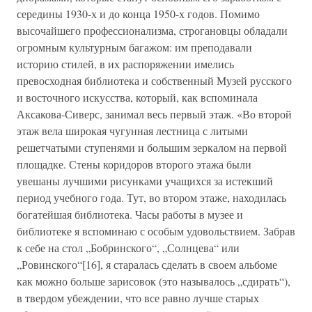
середины 1930-х и до конца 1950-х годов. Помимо
высочайшего профессионализма, строгановцы обладали
огромным культурным багажом: им преподавали
историю стилей, в их распоряжении имелись
превосходная библиотека и собственный Музей русского
и восточного искусства, который, как вспоминала
Аксакова-Сиверс, занимал весь первый этаж. «Во второй
этаж вела широкая чугунная лестница с литыми
решетчатыми ступенями и большим зеркалом на первой
площадке. Стены коридоров второго этажа были
увешаны лучшими рисунками учащихся за истекший
период учебного года. Тут, во втором этаже, находилась
богатейшая библиотека. Часы работы в музее и
библиотеке я вспоминаю с особым удовольствием. Забрав
к себе на стол „Бобринского“, „Солнцева“ или
„Ровинского“[16], я старалась сделать в своем альбоме
как можно больше зарисовок (это называлось „сдирать“),
в твердом убеждении, что все равно лучше старых