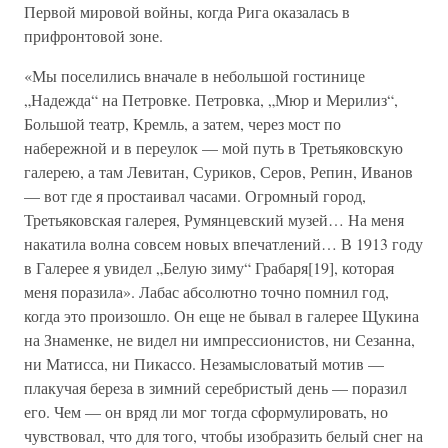
Первой мировой войны, когда Рига оказалась в
прифронтовой зоне.
«Мы поселились вначале в небольшой гостинице
„Надежда“ на Петровке. Петровка, „Мюр и Мерилиз“,
Большой театр, Кремль, а затем, через мост по
набережной и в переулок — мой путь в Третьяковскую
галерею, а там Левитан, Суриков, Серов, Репин, Иванов
— вот где я простаивал часами. Огромный город,
Третьяковская галерея, Румянцевский музей… На меня
накатила волна совсем новых впечатлений… В 1913 году
в Галерее я увидел „Белую зиму“ Грабаря[19], которая
меня поразила». Лабас абсолютно точно помнил год,
когда это произошло. Он еще не бывал в галерее Щукина
на Знаменке, не видел ни импрессионистов, ни Сезанна,
ни Матисса, ни Пикассо. Незамысловатый мотив —
плакучая береза в зимний серебристый день — поразил
его. Чем — он вряд ли мог тогда сформулировать, но
чувствовал, что для того, чтобы изобразить белый снег на