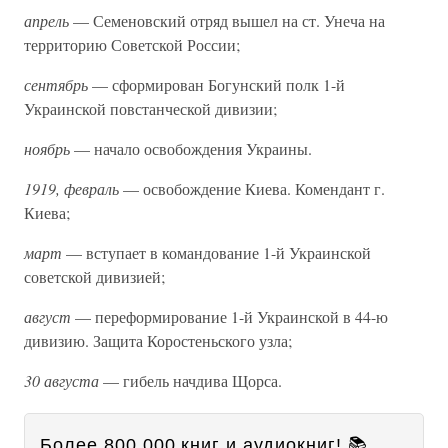
апрель
— Семеновский отряд вышел на ст. Унеча на
территорию Советской России;
сентябрь
— сформирован Богунский полк 1-й
Украинской повстанческой дивизии;
ноябрь
— начало освобождения Украины.
1919, февраль
— освобождение Киева. Комендант г.
Киева;
март
— вступает в командование 1-й Украинской
советской дивизией;
август
— переформирование 1-й Украинской в 44-ю
дивизию. Защита Коростеньского узла;
30 августа
— гибель начдива Щорса.
Более 800 000 книг и аудиокниг! 📚