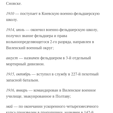
Сновске.
1910
— поступает в Киевскую военно-фельдшерскую
школу.
1914, июль
— окончил военно-фельдшерскую школу,
получил звание фельдшера и права
вольноопределяющегося 2-го разряда, направлен в
Виленский военный округ;
август
— назначен фельдшером в 3-й отдельный
мортирный дивизион.
1915, октябрь
— вступил в службу в 227-й пехотный
запасной батальон.
1916, январь
— командирован в Виленское военное
училище, эвакуированное в Полтаву;
май
— по окончании ускоренного четырехмесячного
курса произведен в прапорщики, назначен в 142-й