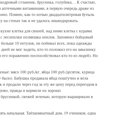
кедровый стланник, брусника, голубика… К счастью,
л аптечными витаминами, в первую очередь драже из
вино. Помню, как-то ночью двадцатилитровая бутыль
ну на стенах так и не удалось ликвидировать.
ухне клетка для свиней, над ними клетка с курами.
 с лесопилки полмешка опилок. Запомнил бойцовый
е больше 10 петухов, он побивал всех, пока однажды
 дней не мог ходить, кто-то положил его на завалинку
о его поражению поспособствовал кто-то из людей). Но
ые: мясо 100 руб./кг, яйца 100 руб./десяток, курица
не было). Бабушка продавала яйца поштучно и вела
ак и продали через год за эту же цену перед переездом в
рово, правда и кормили их хорошо
брусникой, свежей зеленью, которую выращивали в
ть начальная. Трёхкомнатный дом, 19 учеников, одна