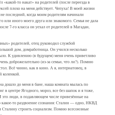
 «какой-то накат» на родителей (после переезда в
ексей плохо на меня действует. Чепуха! В моей жизни
о не последний, когда моим родителям начинали
о или иного моего друга или знакомого. Семья не дала
сле 7-го класса он уехал от родителей в Магадан,
ных» родителей, отец руководил службой
большой дом, домработница. Он учился несколько
 было. К удивлению (в будущем) меня очень приветливо
чень доброжелательно (из-за семьи, что ли?). Помню
ол. Всё чинно, как в кино. А я, интернатовец, в
й коленкой.
а дошло до меня в бане, наша комната мылась по
в центре Ягодного, мороз, все без шапок и я тоже,
И это люди, в подавляющем числе привезённые на
какое-то раздвоение сознания: Сталин — одно, НКВД
ли Сталину строить социализм. Помню всесоюзные
ы.