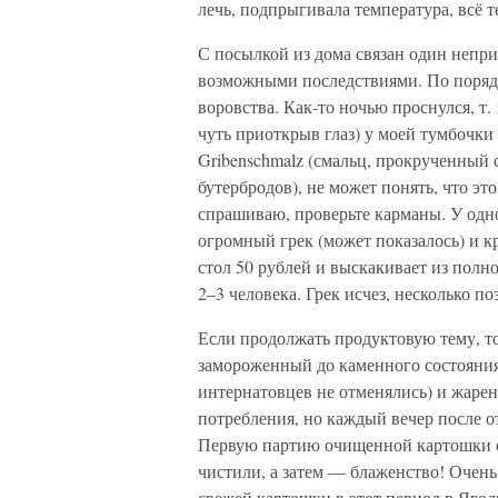
лечь, подпрыгивала температура, всё т
С посылкой из дома связан один непри
возможными последствиями. По поряд
воровства. Как-то ночью проснулся, т.
чуть приоткрыв глаз) у моей тумбочки 
Gribenschmalz (смальц, прокрученный
бутербродов), не может понять, что эт
спрашиваю, проверьте карманы. У одно
огромный грек (может показалось) и к
стол 50 рублей и выскакивает из полн
2–3 человека. Грек исчез, несколько п
Если продолжать продуктовую тему, 
замороженный до каменного состояния 
интернатовцев не отменялись) и жарен
потребления, но каждый вечер после о
Первую партию очищенной картошки о
чистили, а затем — блаженство! Очен
свежей картошки в этот период в Ягод