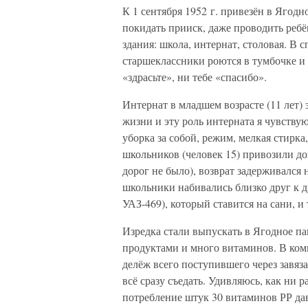
К 1 сентября 1952 г. привезён в Ягодн
покидать прииск, даже проводить ребё
здания: школа, интернат, столовая. В 
старшеклассники роются в тумбочке и н
«здрасьте», ни тебе «спасибо».
Интернат в младшем возрасте (11 лет)
жизни и эту роль интерната я чувству
уборка за собой, режим, мелкая стирка,
школьников (человек 15) привозили д
дорог не было), возврат задерживался
школьники набивались близко друг к д
УАЗ-469), который ставится на сани, и 
Изредка стали выпускать в Ягодное па
продуктами и много витаминов. В ком
делёж всего поступившего через завяз
всё сразу съедать. Удивляюсь, как ни 
потребление штук 30 витаминов РР да