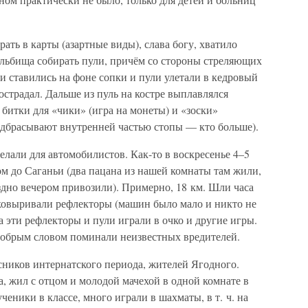
ать в карты (азартные виды), слава богу, хватило
ельбища собирать пули, причём со стороны стреляющих
и ставились на фоне сопки и пули улетали в кедровый
острадал. Дальше из пуль на костре выплавлялся
 битки для «чики» (игра на монеты) и «зоски»
подбрасывают внутренней частью стопы — кто больше).
елали для автомобилистов. Как-то в воскресенье 4–5
м до Саганьи (два пацана из нашей комнаты там жили,
оздно вечером привозили). Примерно, 18 км. Шли часа
ыковыривали рефлекторы (машин было мало и никто не
а эти рефлекторы и пули играли в очко и другие игры.
обрым словом поминали неизвестных вредителей.
сников интернатского периода, жителей Ягодного.
 жил с отцом и молодой мачехой в одной комнате в
ники в классе, много играли в шахматы, в т. ч. на