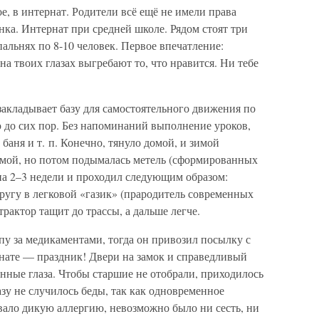
ое, в интернат. Родители всё ещё не имели права
нка. Интернат при средней школе. Рядом стоят три
спальнях по 8-10 человек. Первое впечатление:
а твоих глазах выгребают то, что нравится. Ни тебе
 закладывает базу для самостоятельного движения по
ю до сих пор. Без напоминаний выполнение уроков,
 баня и т. п. Конечно, тянуло домой, и зимой
омой, но потом подымалась метель (сформированных
 на 2–3 недели и проходил следующим образом:
ругу в легковой «газик» (прародитель современных
трактор тащит до трассы, а дальше легче.
пу за медикаментами, тогда он привозил посылку с
нате — праздник! Двери на замок и справедливый
анные глаза. Чтобы старшие не отобрали, приходилось
разу не случилось беды, так как одновременное
вало дикую аллергию, невозможно было ни сесть, ни