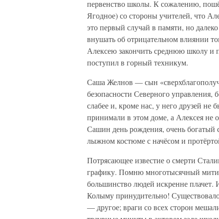
первенство школы. К сожалению, пошёл
Ягодное) со стороны учителей, что Ал
это первый случай в памяти, но далек
внушать об отрицательном влиянии тог
Алексею закончить среднюю школу и по
поступил в горный техникум.
Саша Желнов — сын «сверхблагополуч
безопасности Северного управления, 
слабее и, кроме нас, у него друзей не
принимали в этом доме, а Алексея не о
Сашин день рождения, очень богатый ст
лыжном костюме с начёсом и протёрто
Потрясающее известие о смерти Сталин
графику. Помню многотысячный митинг 
большинство людей искренне плачет. 
Колыму принудительно! Существовало 
— другое; враги со всех сторон меша
траурные минуты в актовом зале школ