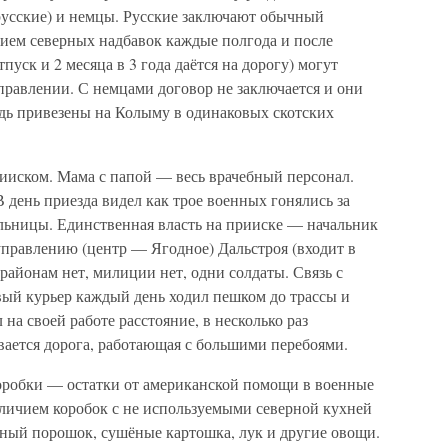
 русские) и немцы. Русские заключают обычный
нием северных надбавок каждые полгода и после
тпуск и 2 месяца в 3 года даётся на дорогу) могут
правлении. С немцами договор не заключается и они
едь привезены на Колыму в одинаковых скотских
рииском. Мама с папой — весь врачебный персонал.
 день приезда видел как трое военных гонялись за
ольницы. Единственная власть на прииске — начальник
правлению (центр — Ягодное) Дальстроя (входит в
 районам нет, милиции нет, одни солдаты. Связь с
ый курьер каждый день ходил пешком до трассы и
 на своей работе расстояние, в несколько раз
ается дорога, работающая с большими перебоями.
коробки — остатки от американской помощи в военные
аличием коробок с не используемыми северной кухней
чный порошок, сушёные картошка, лук и другие овощи.