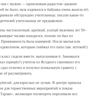
, она с мужем — приисковым радистом «рыжим
ей не было, муж издевался и бабушка очень жалела её).
раивали обструкцию учительнице, писали какие-то
претензий учительнице не предъявляли.
нь чистоплотный, крепкий, усатый мужчина лет 50–
 каморке часами находился, похоже он был из
 Привязанность была взаимной. После мытья или
деколоном, которым снабжал его папа (зав. аптекой!).
й класс сидели вместе, выпускников 6. Занимался
ал (пришёл!) учитель из Ягодного (запомнил его
 сдал отлично и получил похвальную грамоту с
с её рассматривать.
 убогий, для взрослых не лучше. В центре прииска
ние для торжественных мероприятий и показа
Тарзан», желающие посмотреть переломали все