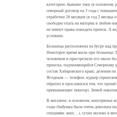
категории: бывшие зэки (в основном,
северный договор на 3 года с повыше
отработки 28 месяцев (в год 2 месяца о
свободно ехать на материк в любом на
не имеют права покидать прииск. А в
условиях.
Больница расположена на бугре над п
Некоторое время жили при больнице. В
человеком и пристрелили его около б
прииска, подчиняющийся Северному у
состав Хабаровского края), деления по
Ягодным — телефон, курьер (приисков
обратно и прославился тем, что прошёл
превышающее экватор). Зимой накатыв
В магазине, в основном, консервные 
годы (бабушка была очень довольна н
специями: анис…), сухие молоко и яи