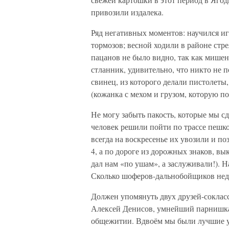
привозили издалека.
Ряд негативных моментов: научился игр
тормозов; весной ходили в районе стр
пацанов не было видно, так как мишен
стланник, удивительно, что никто не п
свинец, из которого делали пистолеты,
(кожанка с мехом и грузом, которую 
Не могу забыть пакость, которые мы сд
человек решили пойти по трассе пешко
всегда на воскресенье их увозили и п
4, а по дороге из дорожных знаков, в
дал нам «по ушам», а заслуживали!). Н
Сколько шоферов-дальнобойщиков нед
Должен упомянуть двух друзей-соклас
Алексей Денисов, умнейший парнишка,
общежитии. Вдвоём мы были лучшие уче