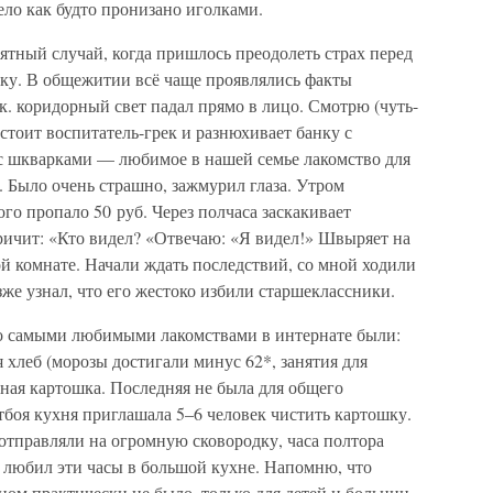
ело как будто пронизано иголками.
ятный случай, когда пришлось преодолеть страх перед
ку. В общежитии всё чаще проявлялись факты
 к. коридорный свет падал прямо в лицо. Смотрю (чуть-
стоит воспитатель-грек и разнюхивает банку с
 с шкварками — любимое в нашей семье лакомство для
о. Было очень страшно, зажмурил глаза. Утром
го пропало 50 руб. Через полчаса заскакивает
ричит: «Кто видел? «Отвечаю: «Я видел!» Швыряет на
ой комнате. Начали ждать последствий, со мной ходили
озже узнал, что его жестоко избили старшеклассники.
то самыми любимыми лакомствами в интернате были:
хлеб (морозы достигали минус 62*, занятия для
ная картошка. Последняя не была для общего
тбоя кухня приглашала 5–6 человек чистить картошку.
тправляли на огромную сковородку, часа полтора
ь любил эти часы в большой кухне. Напомню, что
ном практически не было, только для детей и больниц