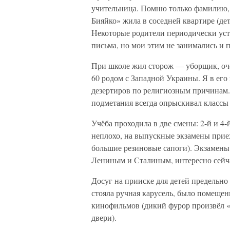
учительница. Помню только фамилию
Бияйко» жила в соседней квартире (дет
Некоторые родители периодически уст
письма, но мои этим не занимались и 
При школе жил сторож — уборщик, оче
60 родом с Западной Украины. Я в его
дезертиров по религиозным причинам.
подметания всегда опрыскивал классы о
Учёба проходила в две смены: 2-й и 4-
неплохо, на выпускные экзамены приех
большие резиновые сапоги). Экзамены
Лениным и Сталиным, интересно сейча
Досуг на прииске для детей предельно
стояла ручная карусель, было помеще
кинофильмов (дикий фурор произвёл «
двери).