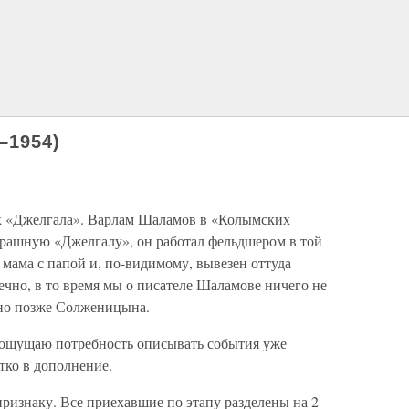
–1954)
ск «Джелгала». Варлам Шаламов в «Колымских
трашную «Джелгалу», он работал фельдшером в той
 мама с папой и, по-видимому, вывезен оттуда
чно, в то время мы о писателе Шаламове ничего не
ьно позже Солженицына.
а ощущаю потребность описывать события уже
тко в дополнение.
изнаку. Все приехавшие по этапу разделены на 2