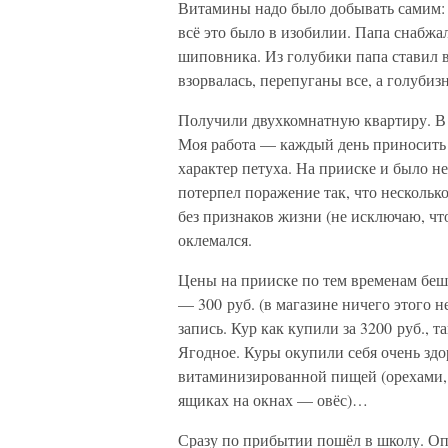
Витамины надо было добывать самим: 
всё это было в изобилии. Папа снабжа
шиповника. Из голубики папа ставил 
взорвалась, перепуганы все, а голубиз
Получили двухкомнатную квартиру. В к
Моя работа — каждый день приносить
характер петуха. На прииске и было н
потерпел поражение так, что несколько
без признаков жизни (не исключаю, чт
оклемался.
Цены на прииске по тем временам бешен
— 300 руб. (в магазине ничего этого 
запись. Кур как купили за 3200 руб., т
Ягодное. Куры окупили себя очень здо
витаминизированной пищей (орехами, 
ящиках на окнах — овёс)…
Сразу по прибытии пошёл в школу. Опя