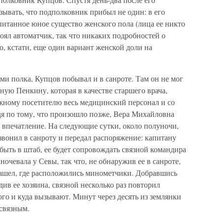
зывать, что подполковник прибыл не один: в его
питанное юное существо женского пола (лица ее никто
стоял автоматчик, так что никаких подробностей о
о, кстати, еще один вариант женской доли на
ми полка, Купцов побывал и в санроте. Там он не мог
ную Пенкину, которая в качестве старшего врача,
ажному посетителю весь медицинский персонал и со
дя по тому, что произошло позже, Вера Михайловна
 впечатление. На следующие сутки, около полуночи,
вонил в санроту и передал распоряжение: капитану
ть в штаб, ее будет сопровождать связной командира
ночевала у Севы, так что, не обнаружив ее в санроте,
 нашел, где расположились минометчики. Добравшись
ив ее хозяина, связной несколько раз повторил
го и куда вызывают. Минут через десять из землянки
связным.