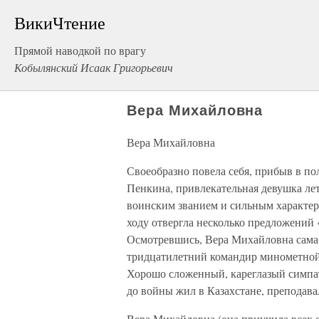
ВикиЧтение
Прямой наводкой по врагу
Кобылянский Исаак Григорьевич
Вера Михайловна
Вера Михайловна
Своеобразно повела себя, прибыв в п
Пенкина, привлекательная девушка ле
воинским званием и сильным характером
ходу отвергла несколько предложений 
Осмотревшись, Вера Михайловна сама 
тридцатилетний командир минометной
Хорошо сложенный, кареглазый симпат
до войны жил в Казахстане, преподава
Вера Михайловна (она приучила всех о