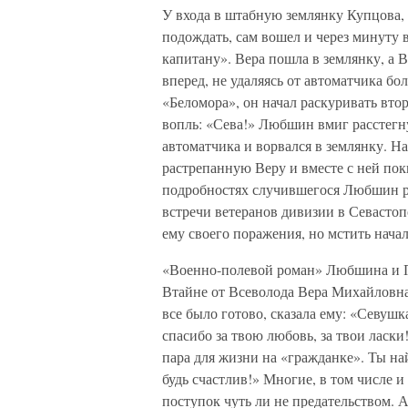
У входа в штабную землянку Купцова,
подождать, сам вошел и через минуту 
капитану». Вера пошла в землянку, а В
вперед, не удаляясь от автоматчика бо
«Беломора», он начал раскуривать втор
вопль: «Сева!» Любшин вмиг расстегну
автоматчика и ворвался в землянку. На
растрепанную Веру и вместе с ней пок
подробностях случившегося Любшин ра
встречи ветеранов дивизии в Севастоп
ему своего поражения, но мстить начал
«Военно-полевой роман» Любшина и П
Втайне от Всеволода Вера Михайловна
все было готово, сказала ему: «Севушка
спасибо за твою любовь, за твои ласки
пара для жизни на «гражданке». Ты най
будь счастлив!» Многие, в том числе
поступок чуть ли не предательством. А