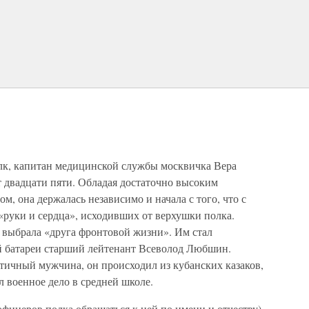
олк, капитан медицинской службы москвичка Вера
т двадцати пяти. Обладая достаточно высоким
, она держалась независимо и начала с того, что с
«руки и сердца», исходивших от верхушки полка.
выбрала «друга фронтовой жизни». Им стал
 батареи старший лейтенант Всеволод Любшин.
ичный мужчина, он происходил из кубанских казаков,
л военное дело в средней школе.
фицеров полка обращаться к ней по имени и отчеству)