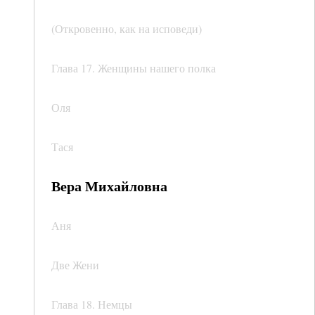
(Откровенно, как на исповеди)
Глава 17. Женщины нашего полка
Оля
Тася
Вера Михайловна
Аня
Две Жени
Глава 18. Немцы