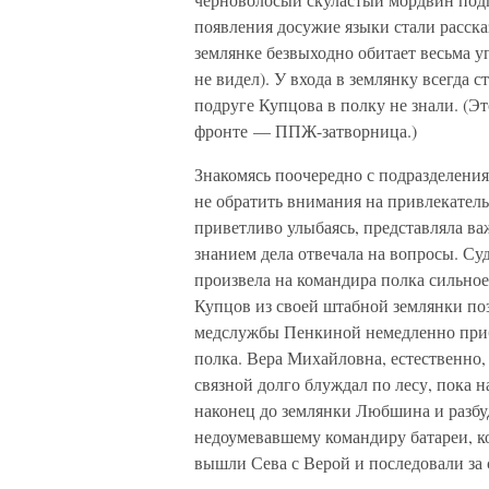
появления досужие языки стали расска
землянке безвыходно обитает весьма у
не видел). У входа в землянку всегда 
подруге Купцова в полку не знали. (Эт
фронте — ППЖ-затворница.)
Знакомясь поочередно с подразделения
не обратить внимания на привлекатель
приветливо улыбаясь, представляла в
знанием дела отвечала на вопросы. Су
произвела на командира полка сильное
Купцов из своей штабной землянки поз
медслужбы Пенкиной немедленно прибы
полка. Вера Михайловна, естественно, 
связной долго блуждал по лесу, пока
наконец до землянки Любшина и разбуд
недоумевавшему командиру батареи, ко
вышли Сева с Верой и последовали за 