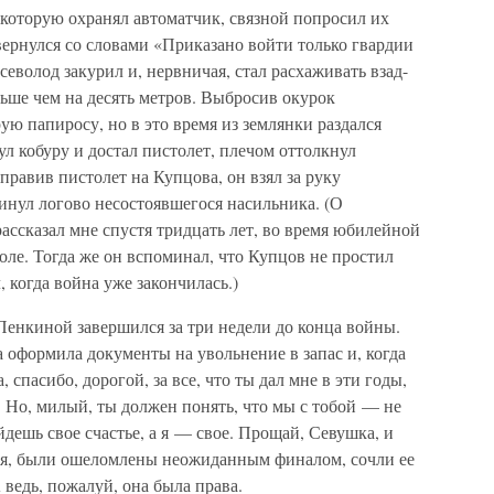
 которую охранял автоматчик, связной попросил их
вернулся со словами «Приказано войти только гвардии
севолод закурил и, нервничая, стал расхаживать взад-
льше чем на десять метров. Выбросив окурок
ую папиросу, но в это время из землянки раздался
л кобуру и достал пистолет, плечом оттолкнул
правив пистолет на Купцова, он взял за руку
инул логово несостоявшегося насильника. (О
ссказал мне спустя тридцать лет, во время юбилейной
оле. Тогда же он вспоминал, что Купцов не простил
, когда война уже закончилась.)
енкиной завершился за три недели до конца войны.
 оформила документы на увольнение в запас и, когда
, спасибо, дорогой, за все, что ты дал мне в эти годы,
! Но, милый, ты должен понять, что мы с тобой — не
дешь свое счастье, а я — свое. Прощай, Севушка, и
 и я, были ошеломлены неожиданным финалом, сочли ее
 ведь, пожалуй, она была права.