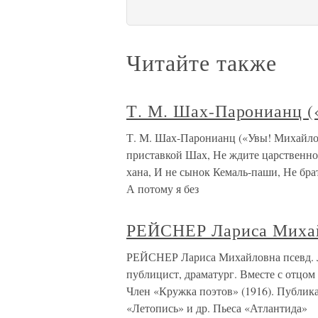
Читайте также
Т. М. Шах-Паронианц 
Т. М. Шах-Паронианц («Увы! Михайло
приставкой Шах, Не ждите царственног
хана, И не сынок Кемаль-паши, Не бр
А потому я без
РЕЙСНЕР Лариса Миха
РЕЙСНЕР Лариса Михайловна псевд. Лео
публицист, драматург. Вместе с отцом
Член «Кружка поэтов» (1916). Публик
«Летопись» и др. Пьеса «Атлантида»