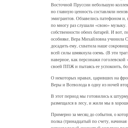
Восточной Пруссии небольшую колле
но главную ценность составляли неизв
эмигрантов. Обзавелись патефоном и, 
по многу раз слушали «свою» музыку.
собственности обеих батарей. И вот, 
особняке, Вера Михайловна учинила С
досадить ему, схватила наше сокровищ
всей силы шмякнула оземь. (В эти тра
наверное, как персонажи гоголевской
своей ППЖ и пытаясь ее успокоить, борм
О некоторых нравах, царивших на фрон
Веры и Всеволода в одну из ночей вто
В этот период мы готовились к штурму
размещался в лесу, и жили мы в хорош
Примерно за месяц до события, о кото
полка (тринадцатый по счету, начиная 
черноволосый скуластый мордвин подп