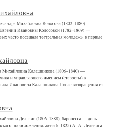
Михайловна
ксандра Михайловна Колосова (1802–1880) —
чь Евгении Ивановны Колосовой (1782–1869) —
ых часто посещала театральная молодежь, в первые
хайловна
а Михайловна Калашникова (1806–1840) —
зчика и управляющего имением (старосты) в
хаила Ивановича Калашникова.После возвращения из
овна
айловна Дельвиг (1806–1888), баронесса — дочь
кого происхождения, жена (с 1825) А. А. Дельвига