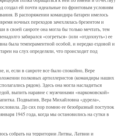
од создал ей почти идеальные по фронтовым условиям
ования. В распоряжении командира батареи имелось
 время ночных переходов зачехлялась брезентом и
и в своей санроте она могла бы только мечтать, тем
ненадолго забирался «согреться» (или «отдохнуть») ее
а была темпераментной особой, и нередко ездовой и
тареи на слух определяли, что происходит под
, и, если в санроте все было спокойно, Вере
положении полковых артиллеристов (командиры наших
сполагались рядом). Здесь она могла насладиться
 едой, выпить наравне с мужчинами «наркомовской»
напитка. Подвыпив, Вера Михайловна «дурела»,
нословила. До сих пор помню ее безобразный поступок
января 1945 года, когда мы остановились на сутки в
лось собрать на территории Литвы, Латвии и