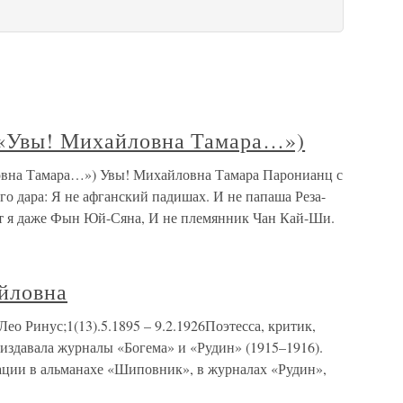
(«Увы! Михайловна Тамара…»)
вна Тамара…») Увы! Михайловна Тамара Паронианц с
о дара: Я не афганский падишах. И не папаша Реза-
ат я даже Фын Юй-Сяна, И не племянник Чан Кай-Ши.
йловна
 Ринус;1(13).5.1895 – 9.2.1926Поэтесса, критик,
 издавала журналы «Богема» и «Рудин» (1915–1916).
ации в альманахе «Шиповник», в журналах «Рудин»,