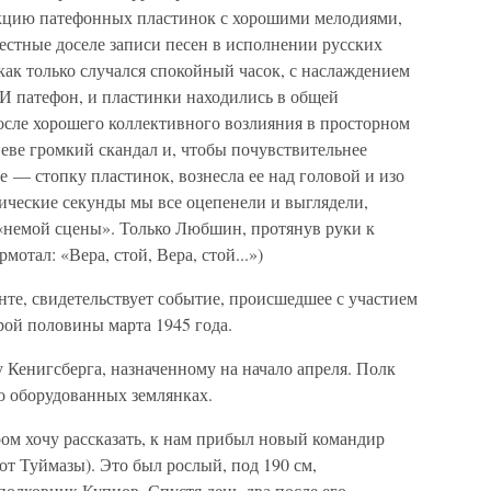
кцию патефонных пластинок с хорошими мелодиями,
естные доселе записи песен в исполнении русских
как только случался спокойный часок, с наслаждением
 И патефон, и пластинки находились в общей
после хорошего коллективного возлияния в просторном
еве громкий скандал и, чтобы почувствительнее
е — стопку пластинок, вознесла ее над головой и изо
гические секунды мы все оцепенели и выглядели,
 «немой сцены». Только Любшин, протянув руки к
отал: «Вера, стой, Вера, стой...»)
те, свидетельствует событие, происшедшее с участием
рой половины марта 1945 года.
 Кенигсберга, назначенному на начало апреля. Полк
о оборудованных землянках.
ром хочу рассказать, к нам прибыл новый командир
от Туймазы). Это был рослый, под 190 см,
олковник Купцов. Спустя день-два после его